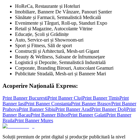
HoReCa, Restaurante și Hoteluri
Imobiliare, Bannere De Vânzare, Panouri Șantier
Sănătate și Farmacii, Semnalistică Medicală
Evenimente și Târguri, Roll-up, Standuri Expo
Retail și Magazine, Autocolante Vitrine
Educație, Școli și Grădinițe
Auto, Service-uri și Showroom-uri
Sport și Fitness, Săli de sport
Construcții și Arhitectură, Mesh-uri Gigant
Beauty & Wellness, Saloane de înfrumusețare
Logistică și Depozite, Semnalistică Industrială
Corporate, Branding Birouri, Autocolant Geamuri
Publicitate Stradală, Mesh-uri și Bannere Mari
Acoperire Națională Express:
Print Banner
Bucuresti
Print Banner
Cluj
Print Banner
Timis
Print
Banner
Iasi
Print Banner
Constanta
Print Banner
Brasov
Print Banner
Prahova
Print Banner
Sibiu
Print Banner
Arad
Print Banner
Dolj
Print
Banner
Bacau
Print Banner
Bihor
Print Banner
Galati
Print Banner
Braila
Print Banner
Mures
Soluții premium de print digital și producție publicitară la nivel