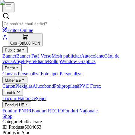
Editor Online
Coș (
0
)
0,00 RON
Publicitar
Banner
Banner Față Verso
Mesh publicitar
Autocolante
Cărți de
vizită
Afișe
Flyere
Pliante
Rollup
Window Graphics
Decor
Canvas Personalizat
Fototapet Personalizat
Materiale
Carton
Plexiglas
Alucobond
Polipropilenă
PVC Forex
Textile
Tricouri
Hanorace
Șepci
Fonduri UE
Fonduri PNRR
Fonduri REGIO
Fonduri Naționale
Shop
Categorie
Indicatoare
ID Produs
#
5004063
Produs în Stoc