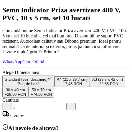
Semn Indicator Priza avertizare 400 V,
PVC, 10 x 5 cm, set 10 bucati
Comandă online Semn Indicator Priza avertizare 400 V, PVC, 10 x
5 cm, set 10 bucati la cel mai bun preț. Disponibil pe suport PVC
rezistent, Autocolant calitativ sau Dibond premium. Ideal pentru
semnalistică de interior și exterior, protecția muncii și informare.
Livrare rapidă prin EuPrint.ro!
WhatsApp
Cere Ofertă
Alege Dimensiunea
Standard (vezi descriere)
A4 (21 x 29.7 cm)
A3 (29.7 x 42 cm)
Preț de bază
+
7,45 RON
+
22,35 RON
30 x 40 cm
50 x 70 cm
+
29,80 RON
+
74,50 RON
Cantitate
Livrare:
Ai nevoie de altceva?