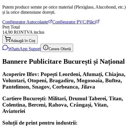
Putem produce semne pe orice material (Plexiglass, Alucobond, etc.)
și la orice dimensiune dorești.
Configurator Autocolante
Configurator PVC/Plăci
Preț Total
14,90 RON
TVA inclus
Adaugă în Coș
WhatsApp Suport
Cerere Ofertă
Bannere Publicitare București și Național
Acoperire Ilfov: Popești Leordeni, Afumați, Chiajna,
Voluntari, Otopeni, Bragadiru, Mogosoaia, Buftea,
Pantelimon, Snagov, Corbeanca, Jilava
Cartiere București: Militari, Drumul Taberei, Titan,
Colentina, Berceni, Rahova, Crângași, Vitan,
Aviatoriei
Soluții de print pentru industrii: