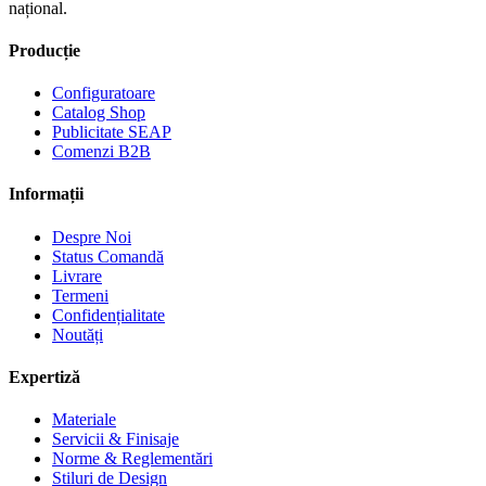
național.
Producție
Configuratoare
Catalog Shop
Publicitate SEAP
Comenzi B2B
Informații
Despre Noi
Status Comandă
Livrare
Termeni
Confidențialitate
Noutăți
Expertiză
Materiale
Servicii & Finisaje
Norme & Reglementări
Stiluri de Design