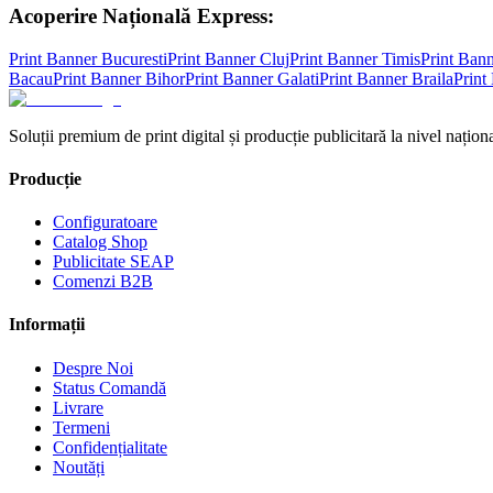
Acoperire Națională Express:
Print Banner
Bucuresti
Print Banner
Cluj
Print Banner
Timis
Print Ban
Bacau
Print Banner
Bihor
Print Banner
Galati
Print Banner
Braila
Print
Soluții premium de print digital și producție publicitară la nivel naționa
Producție
Configuratoare
Catalog Shop
Publicitate SEAP
Comenzi B2B
Informații
Despre Noi
Status Comandă
Livrare
Termeni
Confidențialitate
Noutăți