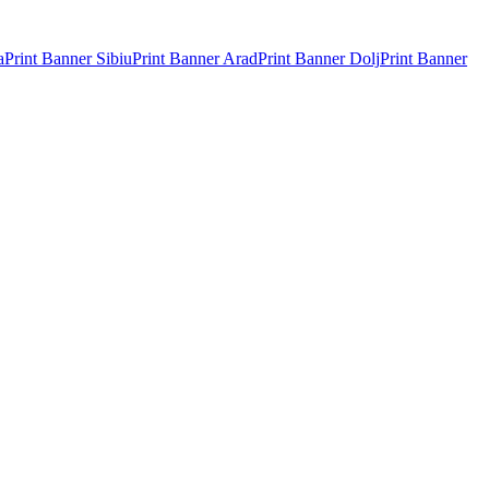
a
Print Banner
Sibiu
Print Banner
Arad
Print Banner
Dolj
Print Banner