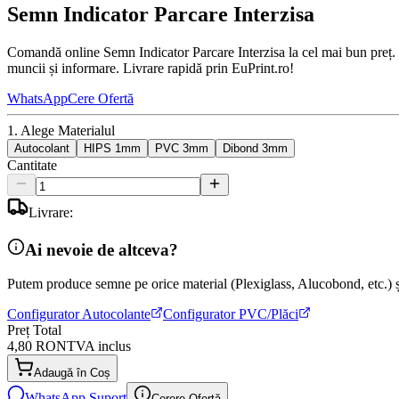
Semn Indicator Parcare Interzisa
Comandă online Semn Indicator Parcare Interzisa la cel mai bun preț. D
muncii și informare. Livrare rapidă prin EuPrint.ro!
WhatsApp
Cere Ofertă
1. Alege Materialul
Autocolant
HIPS 1mm
PVC 3mm
Dibond 3mm
Cantitate
Livrare:
Ai nevoie de altceva?
Putem produce semne pe orice material (Plexiglass, Alucobond, etc.) și
Configurator Autocolante
Configurator PVC/Plăci
Preț Total
4,80 RON
TVA inclus
Adaugă în Coș
WhatsApp Suport
Cerere Ofertă