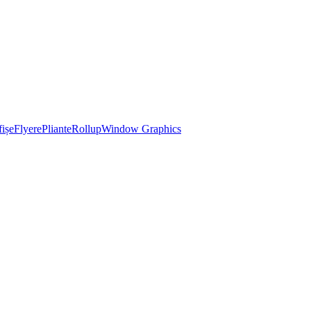
ișe
Flyere
Pliante
Rollup
Window Graphics