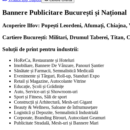
Bannere Publicitare București și Național
Acoperire Ilfov: Popești Leordeni, Afumați, Chiajna
Cartiere București: Militari, Drumul Taberei, Titan, 
Soluții de print pentru industrii:
HoReCa, Restaurante și Hoteluri
Imobiliare, Bannere De Vânzare, Panouri Șantier
Sănătate și Farmacii, Semnalistică Medicală
Evenimente și Târguri, Roll-up, Standuri Expo
Retail și Magazine, Autocolante Vitrine
Educație, Școli și Grădinițe
Auto, Service-uri și Showroom-uri
Sport și Fitness, Săli de sport
Construcții și Arhitectură, Mesh-uri Gigant
Beauty & Wellness, Saloane de înfrumusețare
Logistică și Depozite, Semnalistică Industrială
Corporate, Branding Birouri, Autocolant Geamuri
Publicitate Stradală, Mesh-uri și Bannere Mari