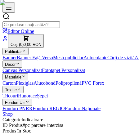
Editor Online
Coș (
0
)
0,00 RON
Publicitar
Banner
Banner Față Verso
Mesh publicitar
Autocolante
Cărți de vizită
Af
Decor
Canvas Personalizat
Fototapet Personalizat
Materiale
Carton
Plexiglas
Alucobond
Polipropilenă
PVC Forex
Textile
Tricouri
Hanorace
Șepci
Fonduri UE
Fonduri PNRR
Fonduri REGIO
Fonduri Naționale
Shop
Categorie
Indicatoare
ID Produs
#
pc-parcare-interzisa
Produs în Stoc