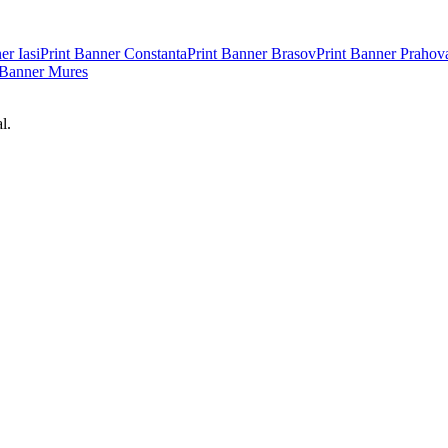
ner
Iasi
Print Banner
Constanta
Print Banner
Brasov
Print Banner
Prahov
 Banner
Mures
l.