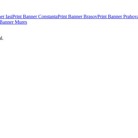
ner
Iasi
Print Banner
Constanta
Print Banner
Brasov
Print Banner
Prahov
 Banner
Mures
l.