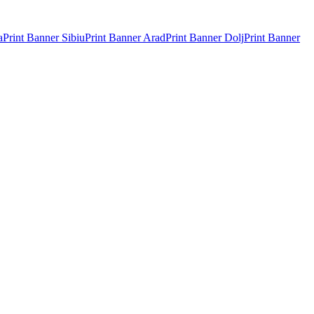
a
Print Banner
Sibiu
Print Banner
Arad
Print Banner
Dolj
Print Banner