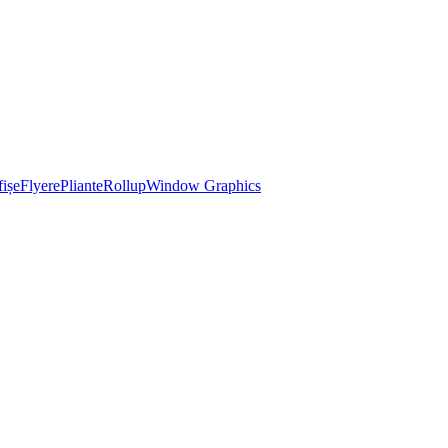
ișe
Flyere
Pliante
Rollup
Window Graphics