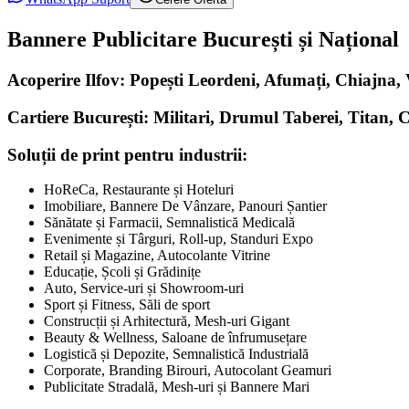
Bannere Publicitare București și Național
Acoperire Ilfov: Popești Leordeni, Afumați, Chiajna
Cartiere București: Militari, Drumul Taberei, Titan, 
Soluții de print pentru industrii:
HoReCa, Restaurante și Hoteluri
Imobiliare, Bannere De Vânzare, Panouri Șantier
Sănătate și Farmacii, Semnalistică Medicală
Evenimente și Târguri, Roll-up, Standuri Expo
Retail și Magazine, Autocolante Vitrine
Educație, Școli și Grădinițe
Auto, Service-uri și Showroom-uri
Sport și Fitness, Săli de sport
Construcții și Arhitectură, Mesh-uri Gigant
Beauty & Wellness, Saloane de înfrumusețare
Logistică și Depozite, Semnalistică Industrială
Corporate, Branding Birouri, Autocolant Geamuri
Publicitate Stradală, Mesh-uri și Bannere Mari