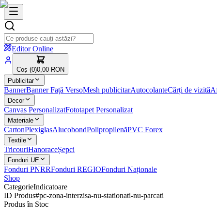
Editor Online
Coș (
0
)
0,00 RON
Publicitar
Banner
Banner Față Verso
Mesh publicitar
Autocolante
Cărți de vizită
Af
Decor
Canvas Personalizat
Fototapet Personalizat
Materiale
Carton
Plexiglas
Alucobond
Polipropilenă
PVC Forex
Textile
Tricouri
Hanorace
Șepci
Fonduri UE
Fonduri PNRR
Fonduri REGIO
Fonduri Naționale
Shop
Categorie
Indicatoare
ID Produs
#
pc-zona-interzisa-nu-stationati-nu-parcati
Produs în Stoc