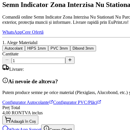
Semn Indicator Zona Interzisa Nu Stationa
Comandă online Semn Indicator Zona Interzisa Nu Stationati Nu Parcati
exterior, protecția muncii și informare. Livrare rapidă prin EuPrint.ro!
WhatsApp
Cere Ofertă
1. Alege Materialul
Autocolant
HIPS 1mm
PVC 3mm
Dibond 3mm
Cantitate
Livrare:
Ai nevoie de altceva?
Putem produce semne pe orice material (Plexiglass, Alucobond, etc.) și
Configurator Autocolante
Configurator PVC/Plăci
Preț Total
4,00 RON
TVA inclus
Adaugă în Coș
WhatsApp Suport
Cerere Ofertă