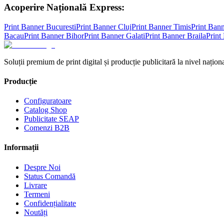
Acoperire Națională Express:
Print Banner
Bucuresti
Print Banner
Cluj
Print Banner
Timis
Print Ban
Bacau
Print Banner
Bihor
Print Banner
Galati
Print Banner
Braila
Print
Soluții premium de print digital și producție publicitară la nivel naționa
Producție
Configuratoare
Catalog Shop
Publicitate SEAP
Comenzi B2B
Informații
Despre Noi
Status Comandă
Livrare
Termeni
Confidențialitate
Noutăți