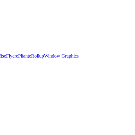
ișe
Flyere
Pliante
Rollup
Window Graphics