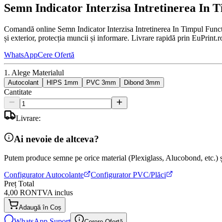
Semn Indicator Interzisa Intretinerea In 
Comandă online Semn Indicator Interzisa Intretinerea In Timpul Functi
și exterior, protecția muncii și informare. Livrare rapidă prin EuPrint.r
WhatsApp
Cere Ofertă
1. Alege Materialul
Autocolant
HIPS 1mm
PVC 3mm
Dibond 3mm
Cantitate
Livrare:
Ai nevoie de altceva?
Putem produce semne pe orice material (Plexiglass, Alucobond, etc.) și
Configurator Autocolante
Configurator PVC/Plăci
Preț Total
4,00 RON
TVA inclus
Adaugă în Coș
WhatsApp Suport
Cerere Ofertă