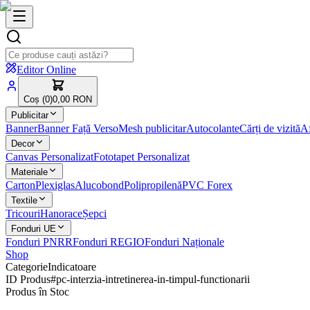
Editor Online
Coș (
0
)
0,00 RON
Publicitar
Banner
Banner Față Verso
Mesh publicitar
Autocolante
Cărți de vizită
Af
Decor
Canvas Personalizat
Fototapet Personalizat
Materiale
Carton
Plexiglas
Alucobond
Polipropilenă
PVC Forex
Textile
Tricouri
Hanorace
Șepci
Fonduri UE
Fonduri PNRR
Fonduri REGIO
Fonduri Naționale
Shop
Categorie
Indicatoare
ID Produs
#
pc-interzia-intretinerea-in-timpul-functionarii
Produs în Stoc