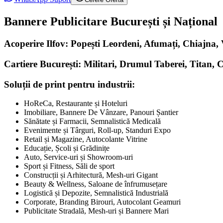
Bannere Publicitare București și Național
Acoperire Ilfov: Popești Leordeni, Afumați, Chiajna
Cartiere București: Militari, Drumul Taberei, Titan, 
Soluții de print pentru industrii:
HoReCa, Restaurante și Hoteluri
Imobiliare, Bannere De Vânzare, Panouri Șantier
Sănătate și Farmacii, Semnalistică Medicală
Evenimente și Târguri, Roll-up, Standuri Expo
Retail și Magazine, Autocolante Vitrine
Educație, Școli și Grădinițe
Auto, Service-uri și Showroom-uri
Sport și Fitness, Săli de sport
Construcții și Arhitectură, Mesh-uri Gigant
Beauty & Wellness, Saloane de înfrumusețare
Logistică și Depozite, Semnalistică Industrială
Corporate, Branding Birouri, Autocolant Geamuri
Publicitate Stradală, Mesh-uri și Bannere Mari