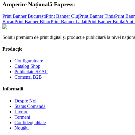
Acoperire Națională Express:
Print Banner
Bucuresti
Print Banner
Cluj
Print Banner
Timis
Print Ban
Bacau
Print Banner
Bihor
Print Banner
Galati
Print Banner
Braila
Print
Soluții premium de print digital și producție publicitară la nivel naționa
Producție
Configuratoare
Catalog Shop
Publicitate SEAP
Comenzi B2B
Informații
Despre Noi
Status Comandă
Livrare
Termeni
Confidențialitate
Noutăți