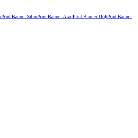
a
Print Banner
Sibiu
Print Banner
Arad
Print Banner
Dolj
Print Banner