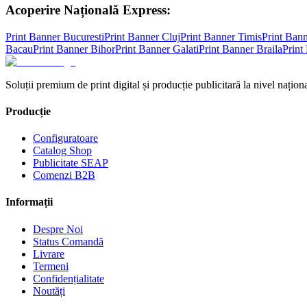
Acoperire Națională Express:
Print Banner
Bucuresti
Print Banner
Cluj
Print Banner
Timis
Print Ban
Bacau
Print Banner
Bihor
Print Banner
Galati
Print Banner
Braila
Print
Soluții premium de print digital și producție publicitară la nivel naționa
Producție
Configuratoare
Catalog Shop
Publicitate SEAP
Comenzi B2B
Informații
Despre Noi
Status Comandă
Livrare
Termeni
Confidențialitate
Noutăți