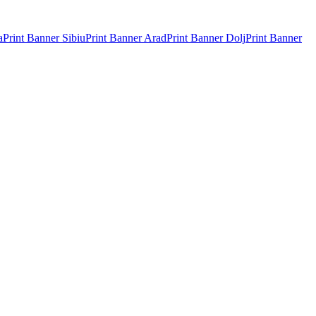
a
Print Banner
Sibiu
Print Banner
Arad
Print Banner
Dolj
Print Banner