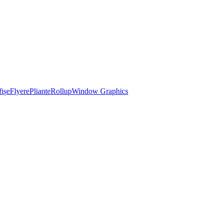
ișe
Flyere
Pliante
Rollup
Window Graphics