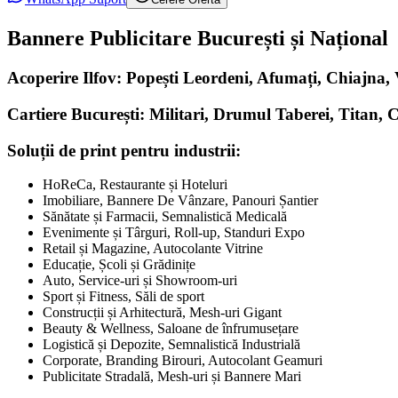
Bannere Publicitare București și Național
Acoperire Ilfov: Popești Leordeni, Afumați, Chiajna
Cartiere București: Militari, Drumul Taberei, Titan, 
Soluții de print pentru industrii:
HoReCa, Restaurante și Hoteluri
Imobiliare, Bannere De Vânzare, Panouri Șantier
Sănătate și Farmacii, Semnalistică Medicală
Evenimente și Târguri, Roll-up, Standuri Expo
Retail și Magazine, Autocolante Vitrine
Educație, Școli și Grădinițe
Auto, Service-uri și Showroom-uri
Sport și Fitness, Săli de sport
Construcții și Arhitectură, Mesh-uri Gigant
Beauty & Wellness, Saloane de înfrumusețare
Logistică și Depozite, Semnalistică Industrială
Corporate, Branding Birouri, Autocolant Geamuri
Publicitate Stradală, Mesh-uri și Bannere Mari