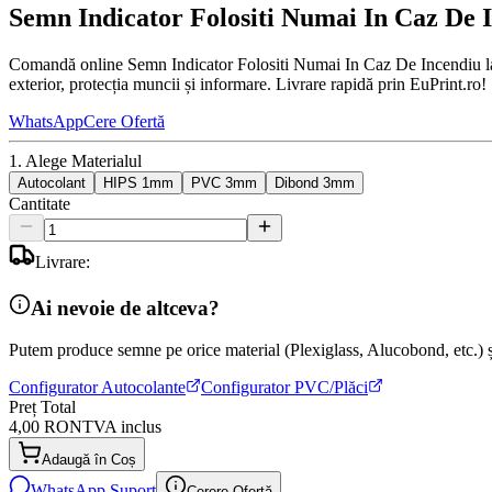
Semn Indicator Folositi Numai In Caz De 
Comandă online Semn Indicator Folositi Numai In Caz De Incendiu la c
exterior, protecția muncii și informare. Livrare rapidă prin EuPrint.ro!
WhatsApp
Cere Ofertă
1. Alege Materialul
Autocolant
HIPS 1mm
PVC 3mm
Dibond 3mm
Cantitate
Livrare:
Ai nevoie de altceva?
Putem produce semne pe orice material (Plexiglass, Alucobond, etc.) și
Configurator Autocolante
Configurator PVC/Plăci
Preț Total
4,00 RON
TVA inclus
Adaugă în Coș
WhatsApp Suport
Cerere Ofertă