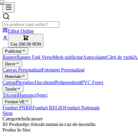
Editor Online
Coș (
0
)
0,00 RON
Publicitar
Banner
Banner Față Verso
Mesh publicitar
Autocolante
Cărți de vizită
Af
Decor
Canvas Personalizat
Fototapet Personalizat
Materiale
Carton
Plexiglas
Alucobond
Polipropilenă
PVC Forex
Textile
Tricouri
Hanorace
Șepci
Fonduri UE
Fonduri PNRR
Fonduri REGIO
Fonduri Naționale
Shop
Categorie
Indicatoare
ID Produs
#
pc-folositi-numai-in-caz-de-incendiu
Produs în Stoc