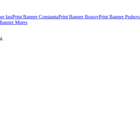
ner
Iasi
Print Banner
Constanta
Print Banner
Brasov
Print Banner
Prahov
 Banner
Mures
l.