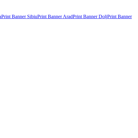
a
Print Banner
Sibiu
Print Banner
Arad
Print Banner
Dolj
Print Banner