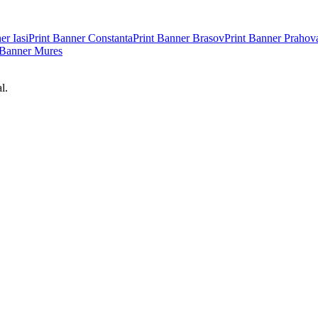
ner
Iasi
Print Banner
Constanta
Print Banner
Brasov
Print Banner
Prahov
 Banner
Mures
l.