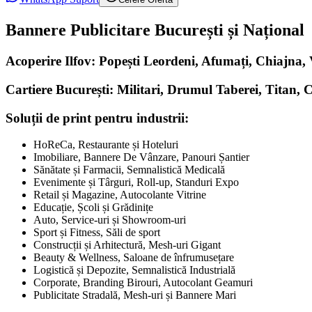
Bannere Publicitare București și Național
Acoperire Ilfov: Popești Leordeni, Afumați, Chiajna
Cartiere București: Militari, Drumul Taberei, Titan, 
Soluții de print pentru industrii:
HoReCa, Restaurante și Hoteluri
Imobiliare, Bannere De Vânzare, Panouri Șantier
Sănătate și Farmacii, Semnalistică Medicală
Evenimente și Târguri, Roll-up, Standuri Expo
Retail și Magazine, Autocolante Vitrine
Educație, Școli și Grădinițe
Auto, Service-uri și Showroom-uri
Sport și Fitness, Săli de sport
Construcții și Arhitectură, Mesh-uri Gigant
Beauty & Wellness, Saloane de înfrumusețare
Logistică și Depozite, Semnalistică Industrială
Corporate, Branding Birouri, Autocolant Geamuri
Publicitate Stradală, Mesh-uri și Bannere Mari