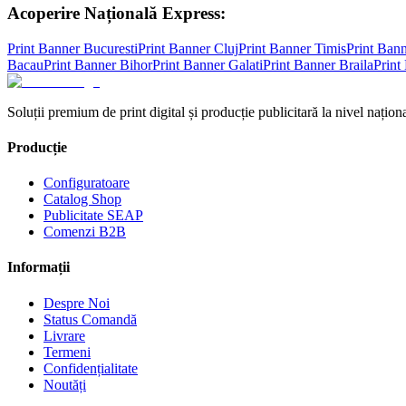
Acoperire Națională Express:
Print Banner
Bucuresti
Print Banner
Cluj
Print Banner
Timis
Print Ban
Bacau
Print Banner
Bihor
Print Banner
Galati
Print Banner
Braila
Print
Soluții premium de print digital și producție publicitară la nivel naționa
Producție
Configuratoare
Catalog Shop
Publicitate SEAP
Comenzi B2B
Informații
Despre Noi
Status Comandă
Livrare
Termeni
Confidențialitate
Noutăți