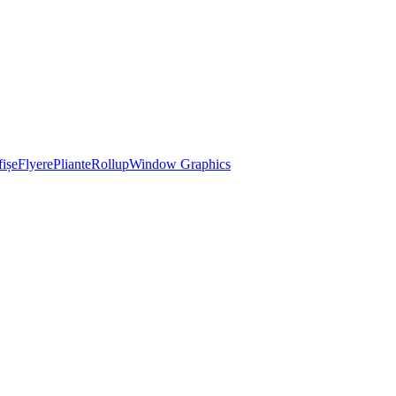
ișe
Flyere
Pliante
Rollup
Window Graphics