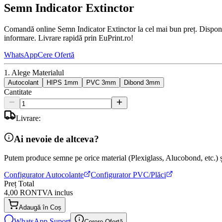
Semn Indicator Extinctor
Comandă online Semn Indicator Extinctor la cel mai bun preț. Disponibi
informare. Livrare rapidă prin EuPrint.ro!
WhatsApp
Cere Ofertă
1. Alege Materialul
Autocolant
HIPS 1mm
PVC 3mm
Dibond 3mm
Cantitate
Livrare:
Ai nevoie de altceva?
Putem produce semne pe orice material (Plexiglass, Alucobond, etc.) și
Configurator Autocolante
Configurator PVC/Plăci
Preț Total
4,00 RON
TVA inclus
Adaugă în Coș
WhatsApp Suport
Cerere Ofertă