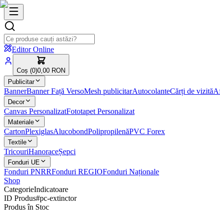
Editor Online
Coș (
0
)
0,00 RON
Publicitar
Banner
Banner Față Verso
Mesh publicitar
Autocolante
Cărți de vizită
Af
Decor
Canvas Personalizat
Fototapet Personalizat
Materiale
Carton
Plexiglas
Alucobond
Polipropilenă
PVC Forex
Textile
Tricouri
Hanorace
Șepci
Fonduri UE
Fonduri PNRR
Fonduri REGIO
Fonduri Naționale
Shop
Categorie
Indicatoare
ID Produs
#
pc-extinctor
Produs în Stoc