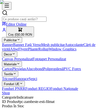
Editor Online
Coș (
0
)
0,00 RON
Publicitar
Banner
Banner Față Verso
Mesh publicitar
Autocolante
Cărți de
vizită
Afișe
Flyere
Pliante
Rollup
Window Graphics
Decor
Canvas Personalizat
Fototapet Personalizat
Materiale
Carton
Plexiglas
Alucobond
Polipropilenă
PVC Forex
Textile
Tricouri
Hanorace
Șepci
Fonduri UE
Fonduri PNRR
Fonduri REGIO
Fonduri Naționale
Shop
Categorie
Indicatoare
ID Produs
#
pc-zambeste-esti-filmat
Produs în Stoc