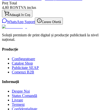
Preț Total
4,80 RON
TVA inclus
Adaugă în Coș
WhatsApp Suport
Cerere Ofertă
Soluții premium de print digital și producție publicitară la nivel
național.
Producție
Configuratoare
Catalog Shop
Publicitate SEAP
Comenzi B2B
Informații
Despre Noi
Status Comandă
Livrare
Termeni
Confidențialitate