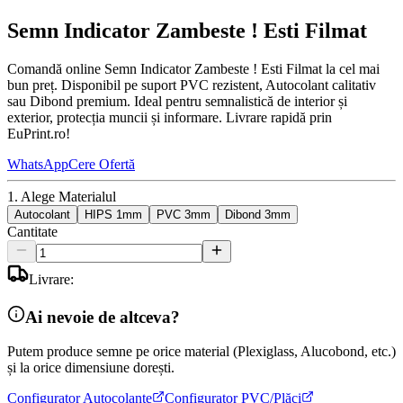
Semn Indicator Zambeste ! Esti Filmat
Comandă online Semn Indicator Zambeste ! Esti Filmat la cel mai
bun preț. Disponibil pe suport PVC rezistent, Autocolant calitativ
sau Dibond premium. Ideal pentru semnalistică de interior și
exterior, protecția muncii și informare. Livrare rapidă prin
EuPrint.ro!
WhatsApp
Cere Ofertă
1. Alege Materialul
Autocolant
HIPS 1mm
PVC 3mm
Dibond 3mm
Cantitate
Livrare:
Ai nevoie de altceva?
Putem produce semne pe orice material (Plexiglass, Alucobond, etc.)
și la orice dimensiune dorești.
Configurator Autocolante
Configurator PVC/Plăci