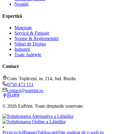
Noutăți
Expertiză
Materiale
Servicii & Finisaje
Norme & Reglementări
Stiluri de Design
Industrii
Toate Județele
Contact
Com. Topliceni, nr. 214, Jud. Buzău
0750 473 111
contact@euprint.ro
©
2026
EuPrint
. Toate drepturile rezervate.
•
Prynt.ro
AdBanner
Tablou.net
|
Site realizat de e-web.ro