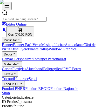
Editor Online
Coș (
0
)
0,00 RON
Publicitar
Banner
Banner Față Verso
Mesh publicitar
Autocolante
Cărți de
vizită
Afișe
Flyere
Pliante
Rollup
Window Graphics
Decor
Canvas Personalizat
Fototapet Personalizat
Materiale
Carton
Plexiglas
Alucobond
Polipropilenă
PVC Forex
Textile
Tricouri
Hanorace
Șepci
Fonduri UE
Fonduri PNRR
Fonduri REGIO
Fonduri Naționale
Shop
Categorie
Indicatoare
ID Produs
#
pc-scara
Produs în Stoc