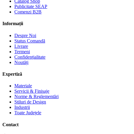
Catalog Shop
Publicitate SEAP
Comenzi B2B
Informații
Despre Noi
Status Comandă
Livrare
Termeni
Confidențialitate
Noutăți
Expertiză
Materiale
Servicii & Finisaje
Norme & Reglementări
Stiluri de Design
Industrii
Toate Județele
Contact