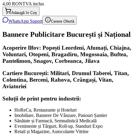
4,00 RON
TVA inclus
Adaugă în Coș
WhatsApp Suport
Cerere Ofertă
Bannere Publicitare București și Național
Acoperire Ilfov: Popești Leordeni, Afumați, Chiajna,
Voluntari, Otopeni, Bragadiru, Mogosoaia, Buftea,
Pantelimon, Snagov, Corbeanca, Jilava
Cartiere București: Militari, Drumul Taberei, Titan,
Colentina, Berceni, Rahova, Crângași, Vitan,
Aviatoriei
Soluții de print pentru industrii:
HoReCa, Restaurante și Hoteluri
Imobiliare, Bannere De Vânzare, Panouri Șantier
Sănătate și Farmacii, Semnalistică Medicală
Evenimente și Târguri, Roll-up, Standuri Expo
Retail și Magazine, Autocolante Vitrine