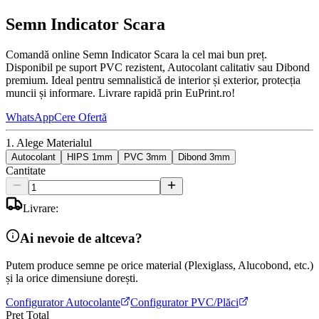
Semn Indicator Scara
Comandă online Semn Indicator Scara la cel mai bun preț.
Disponibil pe suport PVC rezistent, Autocolant calitativ sau Dibond
premium. Ideal pentru semnalistică de interior și exterior, protecția
muncii și informare. Livrare rapidă prin EuPrint.ro!
WhatsApp
Cere Ofertă
1. Alege Materialul
Autocolant
HIPS 1mm
PVC 3mm
Dibond 3mm
Cantitate
Livrare:
Ai nevoie de altceva?
Putem produce semne pe orice material (Plexiglass, Alucobond, etc.)
și la orice dimensiune dorești.
Configurator Autocolante
Configurator PVC/Plăci
Preț Total