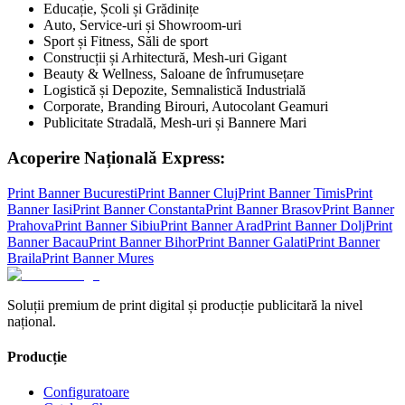
Educație, Școli și Grădinițe
Auto, Service-uri și Showroom-uri
Sport și Fitness, Săli de sport
Construcții și Arhitectură, Mesh-uri Gigant
Beauty & Wellness, Saloane de înfrumusețare
Logistică și Depozite, Semnalistică Industrială
Corporate, Branding Birouri, Autocolant Geamuri
Publicitate Stradală, Mesh-uri și Bannere Mari
Acoperire Națională Express:
Print Banner
Bucuresti
Print Banner
Cluj
Print Banner
Timis
Print
Banner
Iasi
Print Banner
Constanta
Print Banner
Brasov
Print Banner
Prahova
Print Banner
Sibiu
Print Banner
Arad
Print Banner
Dolj
Print
Banner
Bacau
Print Banner
Bihor
Print Banner
Galati
Print Banner
Braila
Print Banner
Mures
Soluții premium de print digital și producție publicitară la nivel
național.
Producție
Configuratoare