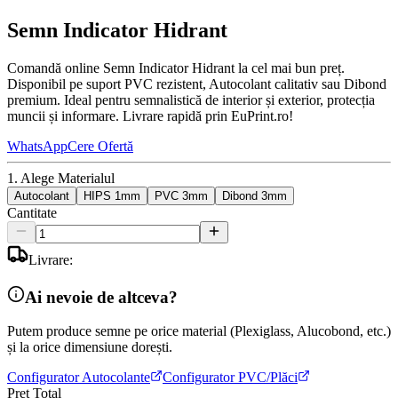
Semn Indicator Hidrant
Comandă online Semn Indicator Hidrant la cel mai bun preț.
Disponibil pe suport PVC rezistent, Autocolant calitativ sau Dibond
premium. Ideal pentru semnalistică de interior și exterior, protecția
muncii și informare. Livrare rapidă prin EuPrint.ro!
WhatsApp
Cere Ofertă
1. Alege Materialul
Autocolant
HIPS 1mm
PVC 3mm
Dibond 3mm
Cantitate
Livrare:
Ai nevoie de altceva?
Putem produce semne pe orice material (Plexiglass, Alucobond, etc.)
și la orice dimensiune dorești.
Configurator Autocolante
Configurator PVC/Plăci
Preț Total