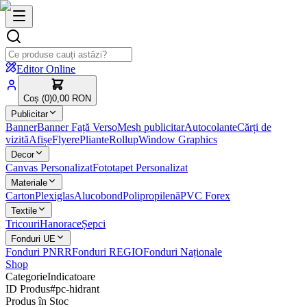
Editor Online
Coș (
0
)
0,00 RON
Publicitar
Banner
Banner Față Verso
Mesh publicitar
Autocolante
Cărți de
vizită
Afișe
Flyere
Pliante
Rollup
Window Graphics
Decor
Canvas Personalizat
Fototapet Personalizat
Materiale
Carton
Plexiglas
Alucobond
Polipropilenă
PVC Forex
Textile
Tricouri
Hanorace
Șepci
Fonduri UE
Fonduri PNRR
Fonduri REGIO
Fonduri Naționale
Shop
Categorie
Indicatoare
ID Produs
#
pc-hidrant
Produs în Stoc