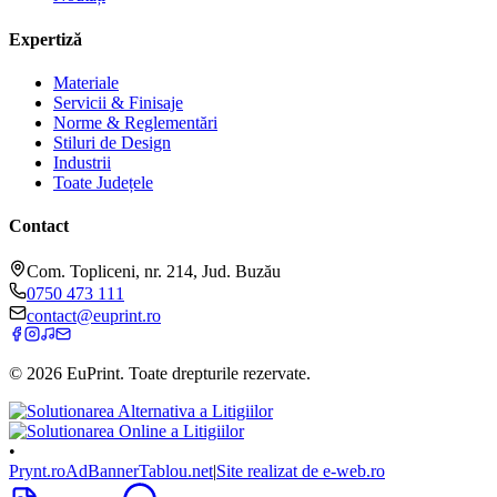
Expertiză
Materiale
Servicii & Finisaje
Norme & Reglementări
Stiluri de Design
Industrii
Toate Județele
Contact
Com. Topliceni, nr. 214, Jud. Buzău
0750 473 111
contact@euprint.ro
©
2026
EuPrint
. Toate drepturile rezervate.
•
Prynt.ro
AdBanner
Tablou.net
|
Site realizat de e-web.ro