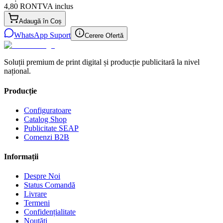
4,80 RON
TVA inclus
Adaugă în Coș
WhatsApp Suport
Cerere Ofertă
Soluții premium de print digital și producție publicitară la nivel
național.
Producție
Configuratoare
Catalog Shop
Publicitate SEAP
Comenzi B2B
Informații
Despre Noi
Status Comandă
Livrare
Termeni
Confidențialitate
Noutăți