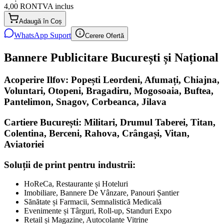
4,00 RON
TVA inclus
Adaugă în Coș
WhatsApp Suport
Cerere Ofertă
Bannere Publicitare București și Național
Acoperire Ilfov: Popești Leordeni, Afumați, Chiajna,
Voluntari, Otopeni, Bragadiru, Mogosoaia, Buftea,
Pantelimon, Snagov, Corbeanca, Jilava
Cartiere București: Militari, Drumul Taberei, Titan,
Colentina, Berceni, Rahova, Crângași, Vitan,
Aviatoriei
Soluții de print pentru industrii:
HoReCa, Restaurante și Hoteluri
Imobiliare, Bannere De Vânzare, Panouri Șantier
Sănătate și Farmacii, Semnalistică Medicală
Evenimente și Târguri, Roll-up, Standuri Expo
Retail și Magazine, Autocolante Vitrine