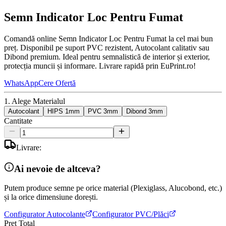
Semn Indicator Loc Pentru Fumat
Comandă online Semn Indicator Loc Pentru Fumat la cel mai bun
preț. Disponibil pe suport PVC rezistent, Autocolant calitativ sau
Dibond premium. Ideal pentru semnalistică de interior și exterior,
protecția muncii și informare. Livrare rapidă prin EuPrint.ro!
WhatsApp
Cere Ofertă
1. Alege Materialul
Autocolant
HIPS 1mm
PVC 3mm
Dibond 3mm
Cantitate
Livrare:
Ai nevoie de altceva?
Putem produce semne pe orice material (Plexiglass, Alucobond, etc.)
și la orice dimensiune dorești.
Configurator Autocolante
Configurator PVC/Plăci
Preț Total