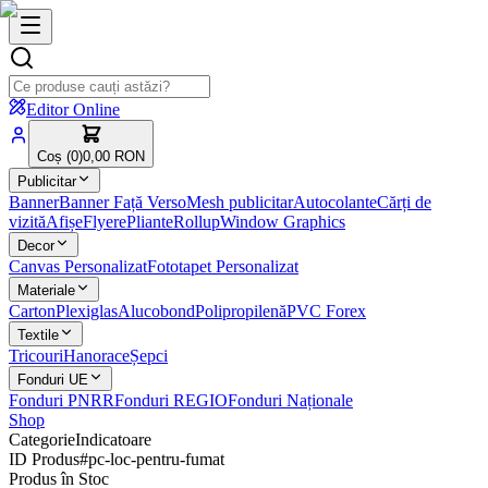
Editor Online
Coș (
0
)
0,00 RON
Publicitar
Banner
Banner Față Verso
Mesh publicitar
Autocolante
Cărți de
vizită
Afișe
Flyere
Pliante
Rollup
Window Graphics
Decor
Canvas Personalizat
Fototapet Personalizat
Materiale
Carton
Plexiglas
Alucobond
Polipropilenă
PVC Forex
Textile
Tricouri
Hanorace
Șepci
Fonduri UE
Fonduri PNRR
Fonduri REGIO
Fonduri Naționale
Shop
Categorie
Indicatoare
ID Produs
#
pc-loc-pentru-fumat
Produs în Stoc