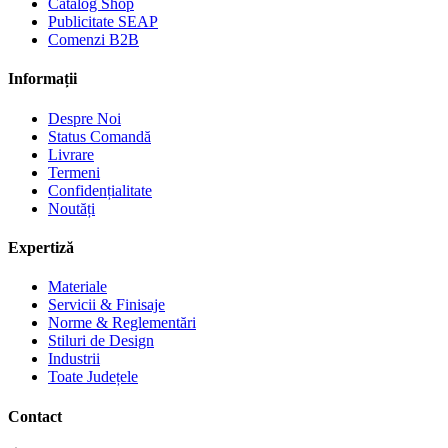
Catalog Shop
Publicitate SEAP
Comenzi B2B
Informații
Despre Noi
Status Comandă
Livrare
Termeni
Confidențialitate
Noutăți
Expertiză
Materiale
Servicii & Finisaje
Norme & Reglementări
Stiluri de Design
Industrii
Toate Județele
Contact