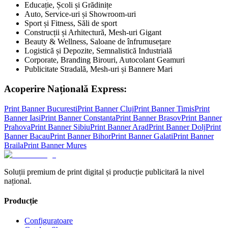
Educație, Școli și Grădinițe
Auto, Service-uri și Showroom-uri
Sport și Fitness, Săli de sport
Construcții și Arhitectură, Mesh-uri Gigant
Beauty & Wellness, Saloane de înfrumusețare
Logistică și Depozite, Semnalistică Industrială
Corporate, Branding Birouri, Autocolant Geamuri
Publicitate Stradală, Mesh-uri și Bannere Mari
Acoperire Națională Express:
Print Banner
Bucuresti
Print Banner
Cluj
Print Banner
Timis
Print
Banner
Iasi
Print Banner
Constanta
Print Banner
Brasov
Print Banner
Prahova
Print Banner
Sibiu
Print Banner
Arad
Print Banner
Dolj
Print
Banner
Bacau
Print Banner
Bihor
Print Banner
Galati
Print Banner
Braila
Print Banner
Mures
Soluții premium de print digital și producție publicitară la nivel
național.
Producție
Configuratoare