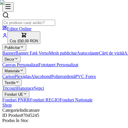
Editor Online
Coș (
0
)
0,00 RON
Publicitar
Banner
Banner Față Verso
Mesh publicitar
Autocolante
Cărți de vizită
Af
Decor
Canvas Personalizat
Fototapet Personalizat
Materiale
Carton
Plexiglas
Alucobond
Polipropilenă
PVC Forex
Textile
Tricouri
Hanorace
Șepci
Fonduri UE
Fonduri PNRR
Fonduri REGIO
Fonduri Naționale
Shop
Categorie
Indicatoare
ID Produs
#
7045245
Produs în Stoc