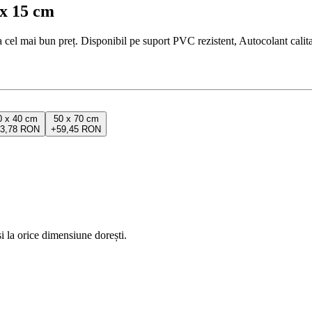
 x 15 cm
l mai bun preț. Disponibil pe suport PVC rezistent, Autocolant calitat
0 x 40 cm
50 x 70 cm
23,78 RON
+
59,45 RON
 la orice dimensiune dorești.