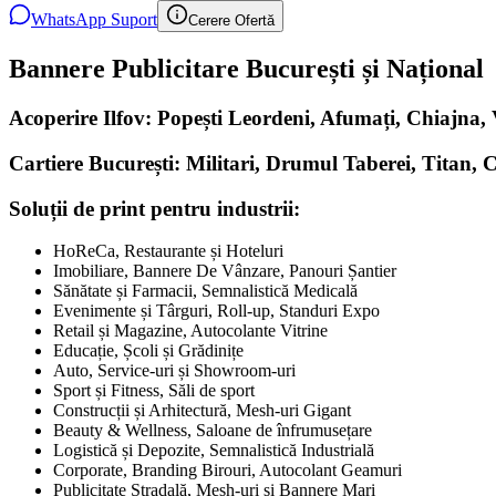
WhatsApp Suport
Cerere Ofertă
Bannere Publicitare București și Național
Acoperire Ilfov: Popești Leordeni, Afumați, Chiajna
Cartiere București: Militari, Drumul Taberei, Titan, 
Soluții de print pentru industrii:
HoReCa, Restaurante și Hoteluri
Imobiliare, Bannere De Vânzare, Panouri Șantier
Sănătate și Farmacii, Semnalistică Medicală
Evenimente și Târguri, Roll-up, Standuri Expo
Retail și Magazine, Autocolante Vitrine
Educație, Școli și Grădinițe
Auto, Service-uri și Showroom-uri
Sport și Fitness, Săli de sport
Construcții și Arhitectură, Mesh-uri Gigant
Beauty & Wellness, Saloane de înfrumusețare
Logistică și Depozite, Semnalistică Industrială
Corporate, Branding Birouri, Autocolant Geamuri
Publicitate Stradală, Mesh-uri și Bannere Mari