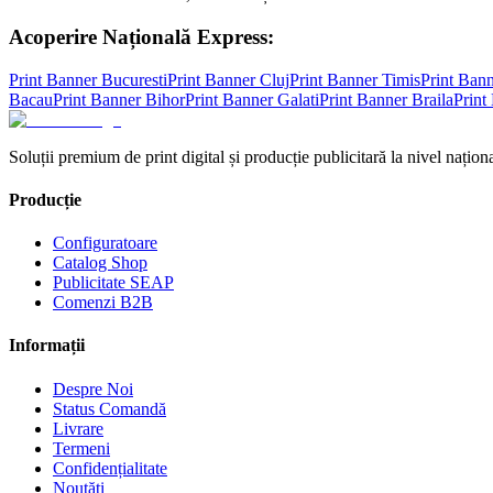
Acoperire Națională Express:
Print Banner
Bucuresti
Print Banner
Cluj
Print Banner
Timis
Print Ban
Bacau
Print Banner
Bihor
Print Banner
Galati
Print Banner
Braila
Print
Soluții premium de print digital și producție publicitară la nivel naționa
Producție
Configuratoare
Catalog Shop
Publicitate SEAP
Comenzi B2B
Informații
Despre Noi
Status Comandă
Livrare
Termeni
Confidențialitate
Noutăți