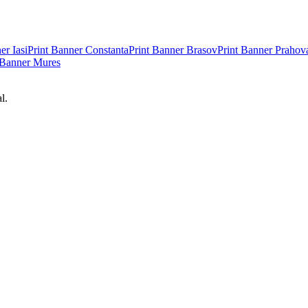
ner
Iasi
Print Banner
Constanta
Print Banner
Brasov
Print Banner
Prahov
 Banner
Mures
l.