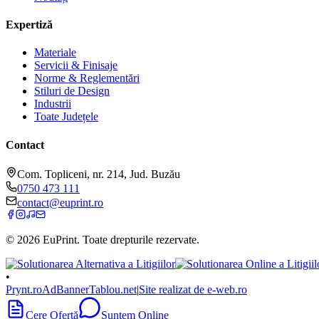
Expertiză
Materiale
Servicii & Finisaje
Norme & Reglementări
Stiluri de Design
Industrii
Toate Județele
Contact
Com. Topliceni, nr. 214, Jud. Buzău
0750 473 111
contact@euprint.ro
©
2026
EuPrint
. Toate drepturile rezervate.
•
Prynt.ro
AdBanner
Tablou.net
|
Site realizat de e-web.ro
Cere Ofertă
Suntem Online