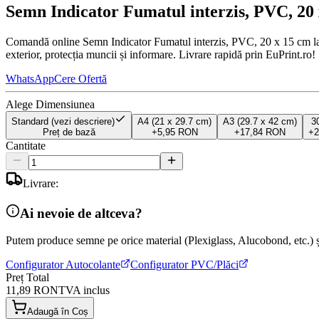
Semn Indicator Fumatul interzis, PVC, 20
Comandă online Semn Indicator Fumatul interzis, PVC, 20 x 15 cm la ce
exterior, protecția muncii și informare. Livrare rapidă prin EuPrint.ro!
WhatsApp
Cere Ofertă
Alege Dimensiunea
Standard (vezi descriere)
A4 (21 x 29.7 cm)
A3 (29.7 x 42 cm)
3
Preț de bază
+
5,95 RON
+
17,84 RON
+
Cantitate
Livrare:
Ai nevoie de altceva?
Putem produce semne pe orice material (Plexiglass, Alucobond, etc.) și
Configurator Autocolante
Configurator PVC/Plăci
Preț Total
11,89 RON
TVA inclus
Adaugă în Coș