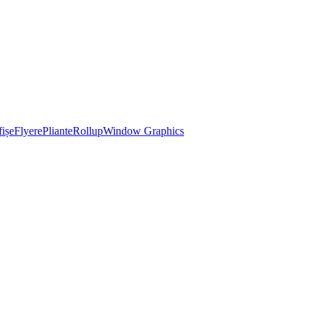
ișe
Flyere
Pliante
Rollup
Window Graphics