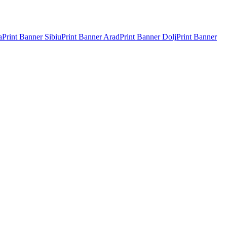
a
Print Banner
Sibiu
Print Banner
Arad
Print Banner
Dolj
Print Banner