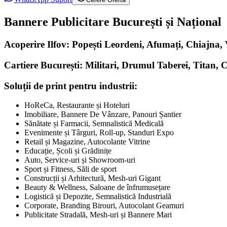
Bannere Publicitare București și Național
Acoperire Ilfov: Popești Leordeni, Afumați, Chiajna
Cartiere București: Militari, Drumul Taberei, Titan, 
Soluții de print pentru industrii:
HoReCa, Restaurante și Hoteluri
Imobiliare, Bannere De Vânzare, Panouri Șantier
Sănătate și Farmacii, Semnalistică Medicală
Evenimente și Târguri, Roll-up, Standuri Expo
Retail și Magazine, Autocolante Vitrine
Educație, Școli și Grădinițe
Auto, Service-uri și Showroom-uri
Sport și Fitness, Săli de sport
Construcții și Arhitectură, Mesh-uri Gigant
Beauty & Wellness, Saloane de înfrumusețare
Logistică și Depozite, Semnalistică Industrială
Corporate, Branding Birouri, Autocolant Geamuri
Publicitate Stradală, Mesh-uri și Bannere Mari