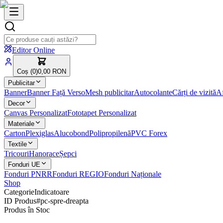
Editor Online
Coș (
0
)
0,00 RON
Publicitar
Banner
Banner Față Verso
Mesh publicitar
Autocolante
Cărți de vizită
Af
Decor
Canvas Personalizat
Fototapet Personalizat
Materiale
Carton
Plexiglas
Alucobond
Polipropilenă
PVC Forex
Textile
Tricouri
Hanorace
Șepci
Fonduri UE
Fonduri PNRR
Fonduri REGIO
Fonduri Naționale
Shop
Categorie
Indicatoare
ID Produs
#
pc-spre-dreapta
Produs în Stoc