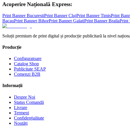
Acoperire Națională Express:
Print Banner
Bucuresti
Print Banner
Cluj
Print Banner
Timis
Print Ban
Bacau
Print Banner
Bihor
Print Banner
Galati
Print Banner
Braila
Print
Soluții premium de print digital și producție publicitară la nivel naționa
Producție
Configuratoare
Catalog Shop
Publicitate SEAP
Comenzi B2B
Informații
Despre Noi
Status Comandă
Livrare
Termeni
Confidențialitate
Noutăți