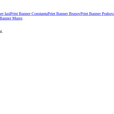
ner
Iasi
Print Banner
Constanta
Print Banner
Brasov
Print Banner
Prahov
 Banner
Mures
l.