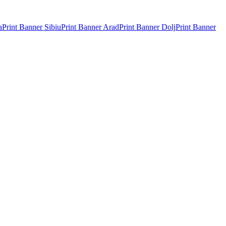
a
Print Banner
Sibiu
Print Banner
Arad
Print Banner
Dolj
Print Banner