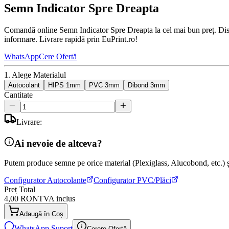
Semn Indicator Spre Dreapta
Comandă online Semn Indicator Spre Dreapta la cel mai bun preț. Dispon
informare. Livrare rapidă prin EuPrint.ro!
WhatsApp
Cere Ofertă
1. Alege Materialul
Autocolant
HIPS 1mm
PVC 3mm
Dibond 3mm
Cantitate
Livrare:
Ai nevoie de altceva?
Putem produce semne pe orice material (Plexiglass, Alucobond, etc.) și
Configurator Autocolante
Configurator PVC/Plăci
Preț Total
4,00 RON
TVA inclus
Adaugă în Coș
WhatsApp Suport
Cerere Ofertă