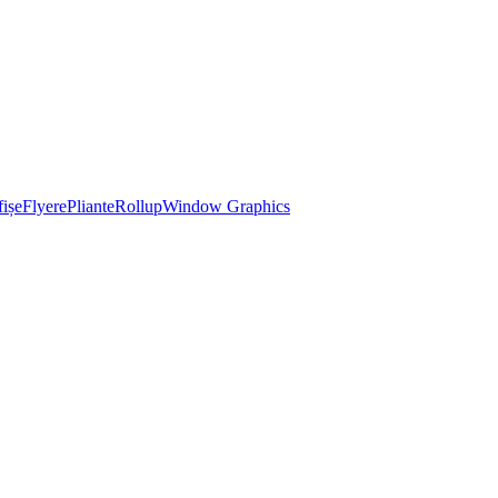
ișe
Flyere
Pliante
Rollup
Window Graphics