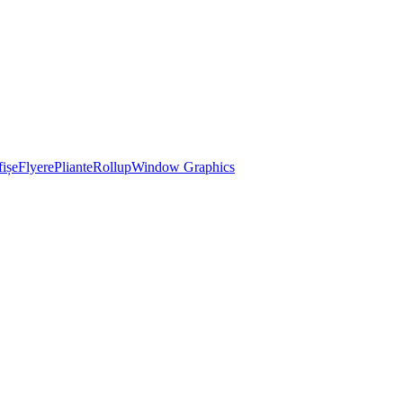
ișe
Flyere
Pliante
Rollup
Window Graphics