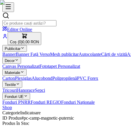
Editor Online
Coș (
0
)
0,00 RON
Publicitar
Banner
Banner Față Verso
Mesh publicitar
Autocolante
Cărți de vizită
Af
Decor
Canvas Personalizat
Fototapet Personalizat
Materiale
Carton
Plexiglas
Alucobond
Polipropilenă
PVC Forex
Textile
Tricouri
Hanorace
Șepci
Fonduri UE
Fonduri PNRR
Fonduri REGIO
Fonduri Naționale
Shop
Categorie
Indicatoare
ID Produs
#
pc-camp-magnetic-puternic
Produs în Stoc