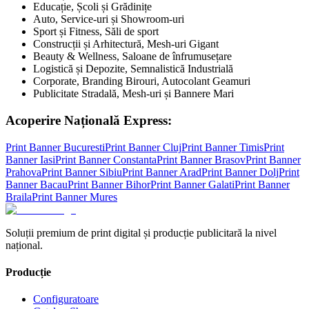
Educație, Școli și Grădinițe
Auto, Service-uri și Showroom-uri
Sport și Fitness, Săli de sport
Construcții și Arhitectură, Mesh-uri Gigant
Beauty & Wellness, Saloane de înfrumusețare
Logistică și Depozite, Semnalistică Industrială
Corporate, Branding Birouri, Autocolant Geamuri
Publicitate Stradală, Mesh-uri și Bannere Mari
Acoperire Națională Express:
Print Banner
Bucuresti
Print Banner
Cluj
Print Banner
Timis
Print
Banner
Iasi
Print Banner
Constanta
Print Banner
Brasov
Print Banner
Prahova
Print Banner
Sibiu
Print Banner
Arad
Print Banner
Dolj
Print
Banner
Bacau
Print Banner
Bihor
Print Banner
Galati
Print Banner
Braila
Print Banner
Mures
Soluții premium de print digital și producție publicitară la nivel
național.
Producție
Configuratoare