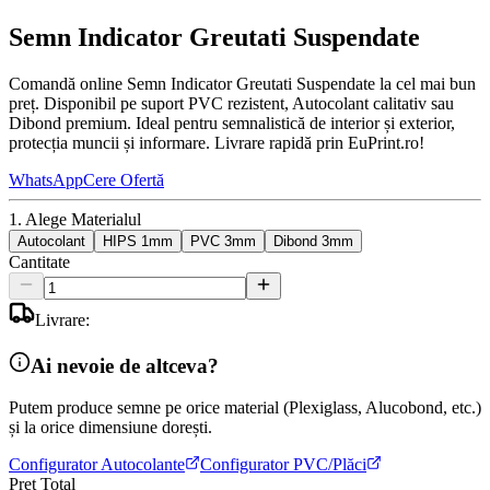
Semn Indicator Greutati Suspendate
Comandă online Semn Indicator Greutati Suspendate la cel mai bun
preț. Disponibil pe suport PVC rezistent, Autocolant calitativ sau
Dibond premium. Ideal pentru semnalistică de interior și exterior,
protecția muncii și informare. Livrare rapidă prin EuPrint.ro!
WhatsApp
Cere Ofertă
1. Alege Materialul
Autocolant
HIPS 1mm
PVC 3mm
Dibond 3mm
Cantitate
Livrare:
Ai nevoie de altceva?
Putem produce semne pe orice material (Plexiglass, Alucobond, etc.)
și la orice dimensiune dorești.
Configurator Autocolante
Configurator PVC/Plăci
Preț Total