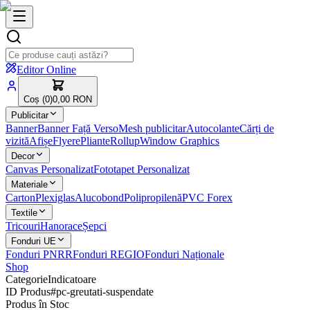
Editor Online
Coș (
0
)
0,00 RON
Publicitar
Banner
Banner Față Verso
Mesh publicitar
Autocolante
Cărți de
vizită
Afișe
Flyere
Pliante
Rollup
Window Graphics
Decor
Canvas Personalizat
Fototapet Personalizat
Materiale
Carton
Plexiglas
Alucobond
Polipropilenă
PVC Forex
Textile
Tricouri
Hanorace
Șepci
Fonduri UE
Fonduri PNRR
Fonduri REGIO
Fonduri Naționale
Shop
Categorie
Indicatoare
ID Produs
#
pc-greutati-suspendate
Produs în Stoc