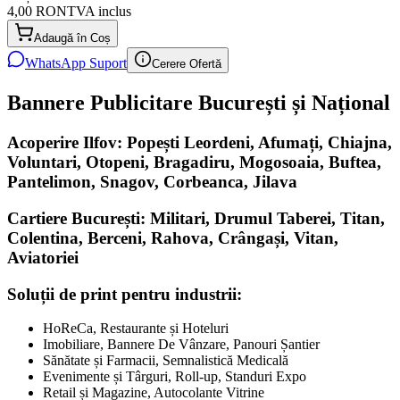
4,00 RON
TVA inclus
Adaugă în Coș
WhatsApp Suport
Cerere Ofertă
Bannere Publicitare București și Național
Acoperire Ilfov: Popești Leordeni, Afumați, Chiajna,
Voluntari, Otopeni, Bragadiru, Mogosoaia, Buftea,
Pantelimon, Snagov, Corbeanca, Jilava
Cartiere București: Militari, Drumul Taberei, Titan,
Colentina, Berceni, Rahova, Crângași, Vitan,
Aviatoriei
Soluții de print pentru industrii:
HoReCa, Restaurante și Hoteluri
Imobiliare, Bannere De Vânzare, Panouri Șantier
Sănătate și Farmacii, Semnalistică Medicală
Evenimente și Târguri, Roll-up, Standuri Expo
Retail și Magazine, Autocolante Vitrine