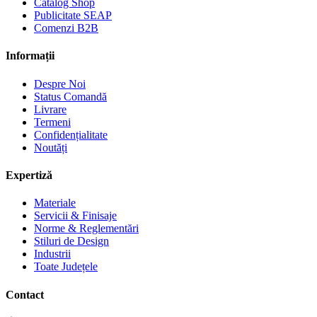
Catalog Shop
Publicitate SEAP
Comenzi B2B
Informații
Despre Noi
Status Comandă
Livrare
Termeni
Confidențialitate
Noutăți
Expertiză
Materiale
Servicii & Finisaje
Norme & Reglementări
Stiluri de Design
Industrii
Toate Județele
Contact