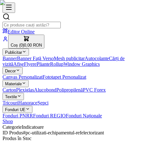
Editor Online
Coș (
0
)
0,00 RON
Publicitar
Banner
Banner Față Verso
Mesh publicitar
Autocolante
Cărți de
vizită
Afișe
Flyere
Pliante
Rollup
Window Graphics
Decor
Canvas Personalizat
Fototapet Personalizat
Materiale
Carton
Plexiglas
Alucobond
Polipropilenă
PVC Forex
Textile
Tricouri
Hanorace
Șepci
Fonduri UE
Fonduri PNRR
Fonduri REGIO
Fonduri Naționale
Shop
Categorie
Indicatoare
ID Produs
#
pc-utilizati-echipamentul-refelectorizant
Produs în Stoc