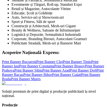
Sănătate și Farmacii, Semnalistică Medicală
Evenimente și Târguri, Roll-up, Standuri Expo
Retail și Magazine, Autocolante Vitrine
Educație, Școli și Grădinițe
Auto, Service-uri și Showroom-uri
Sport și Fitness, Săli de sport
Construcții și Arhitectură, Mesh-uri Gigant
Beauty & Wellness, Saloane de înfrumusețare
Logistică și Depozite, Semnalistică Industrială
Corporate, Branding Birouri, Autocolant Geamuri
Publicitate Stradală, Mesh-uri și Bannere Mari
Acoperire Națională Express:
Print Banner
Bucuresti
Print Banner
Cluj
Print Banner
Timis
Print
Banner
Iasi
Print Banner
Constanta
Print Banner
Brasov
Print Banner
Prahova
Print Banner
Sibiu
Print Banner
Arad
Print Banner
Dolj
Print
Banner
Bacau
Print Banner
Bihor
Print Banner
Galati
Print Banner
Braila
Print Banner
Mures
Soluții premium de print digital și producție publicitară la nivel
național.
Producție