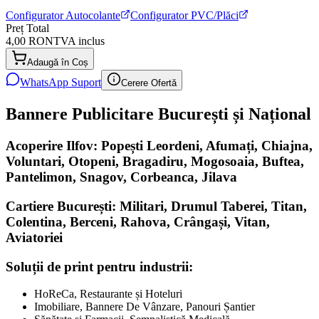
Configurator Autocolante
Configurator PVC/Plăci
Preț Total
4,00 RON
TVA inclus
Adaugă în Coș
WhatsApp Suport
Cerere Ofertă
Bannere Publicitare București și Național
Acoperire Ilfov: Popești Leordeni, Afumați, Chiajna,
Voluntari, Otopeni, Bragadiru, Mogosoaia, Buftea,
Pantelimon, Snagov, Corbeanca, Jilava
Cartiere București: Militari, Drumul Taberei, Titan,
Colentina, Berceni, Rahova, Crângași, Vitan,
Aviatoriei
Soluții de print pentru industrii:
HoReCa, Restaurante și Hoteluri
Imobiliare, Bannere De Vânzare, Panouri Șantier