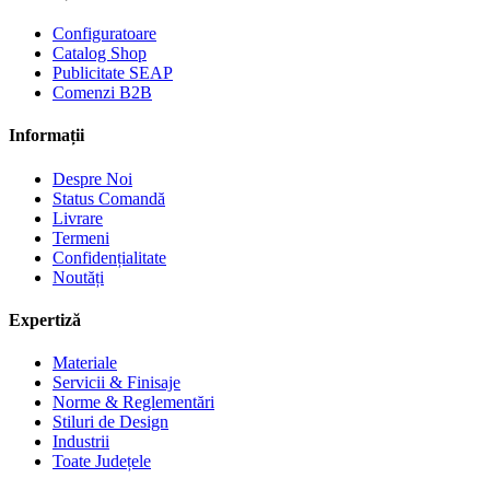
Configuratoare
Catalog Shop
Publicitate SEAP
Comenzi B2B
Informații
Despre Noi
Status Comandă
Livrare
Termeni
Confidențialitate
Noutăți
Expertiză
Materiale
Servicii & Finisaje
Norme & Reglementări
Stiluri de Design
Industrii
Toate Județele