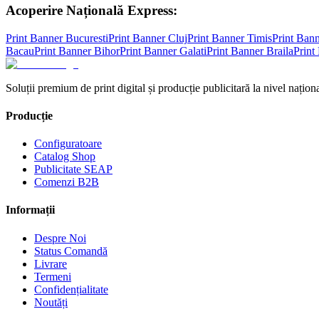
Acoperire Națională Express:
Print Banner
Bucuresti
Print Banner
Cluj
Print Banner
Timis
Print Ban
Bacau
Print Banner
Bihor
Print Banner
Galati
Print Banner
Braila
Print
Soluții premium de print digital și producție publicitară la nivel naționa
Producție
Configuratoare
Catalog Shop
Publicitate SEAP
Comenzi B2B
Informații
Despre Noi
Status Comandă
Livrare
Termeni
Confidențialitate
Noutăți