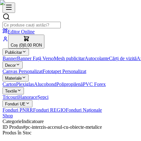
Editor Online
Coș (
0
)
0,00 RON
Publicitar
Banner
Banner Față Verso
Mesh publicitar
Autocolante
Cărți de vizită
Af
Decor
Canvas Personalizat
Fototapet Personalizat
Materiale
Carton
Plexiglas
Alucobond
Polipropilenă
PVC Forex
Textile
Tricouri
Hanorace
Șepci
Fonduri UE
Fonduri PNRR
Fonduri REGIO
Fonduri Naționale
Shop
Categorie
Indicatoare
ID Produs
#
pc-interzis-accesul-cu-obiecte-metalice
Produs în Stoc