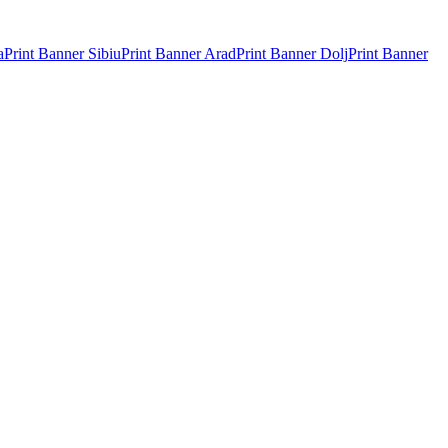
a
Print Banner
Sibiu
Print Banner
Arad
Print Banner
Dolj
Print Banner