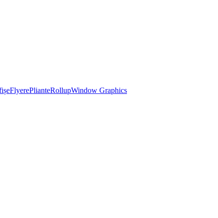
ișe
Flyere
Pliante
Rollup
Window Graphics