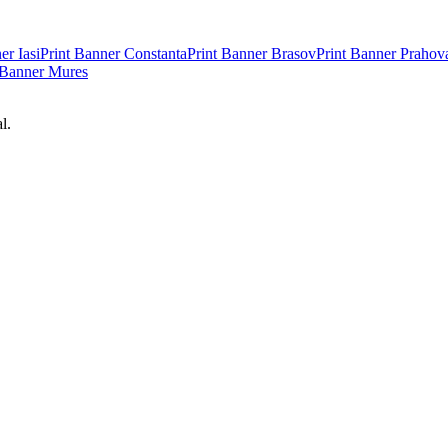
ner
Iasi
Print Banner
Constanta
Print Banner
Brasov
Print Banner
Prahov
 Banner
Mures
l.