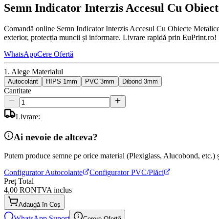
Semn Indicator Interzis Accesul Cu Obiect
Comandă online Semn Indicator Interzis Accesul Cu Obiecte Metalice la
exterior, protecția muncii și informare. Livrare rapidă prin EuPrint.ro!
WhatsApp
Cere Ofertă
1. Alege Materialul
Autocolant
HIPS 1mm
PVC 3mm
Dibond 3mm
Cantitate
Livrare:
Ai nevoie de altceva?
Putem produce semne pe orice material (Plexiglass, Alucobond, etc.) și
Configurator Autocolante
Configurator PVC/Plăci
Preț Total
4,00 RON
TVA inclus
Adaugă în Coș
WhatsApp Suport
Cerere Ofertă