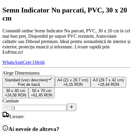
Semn Indicator Nu parcati, PVC, 30 x 20
cm
Comandă online Semn Indicator Nu parcati, PVC, 30 x 20 cm la cel
mai bun preț. Disponibil pe suport PVC rezistent, Autocolant
calitativ sau Dibond premium. Ideal pentru semnalistică de interior și
exterior, protecția muncii și informare. Livrare rapidă prin
EuPrint.ro!
WhatsApp
Cere Ofertă
Alege Dimensiunea
Standard (vezi descriere)
A4 (21 x 29.7 cm)
A3 (29.7 x 42 cm)
Preț de bază
+
6,15 RON
+
18,44 RON
30 x 40 cm
50 x 70 cm
+
24,58 RON
+
61,45 RON
Cantitate
Livrare:
Ai nevoie de altceva?