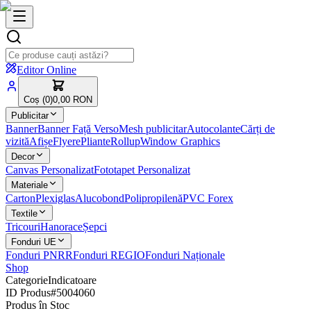
Editor Online
Coș (
0
)
0,00 RON
Publicitar
Banner
Banner Față Verso
Mesh publicitar
Autocolante
Cărți de
vizită
Afișe
Flyere
Pliante
Rollup
Window Graphics
Decor
Canvas Personalizat
Fototapet Personalizat
Materiale
Carton
Plexiglas
Alucobond
Polipropilenă
PVC Forex
Textile
Tricouri
Hanorace
Șepci
Fonduri UE
Fonduri PNRR
Fonduri REGIO
Fonduri Naționale
Shop
Categorie
Indicatoare
ID Produs
#
5004060
Produs în Stoc