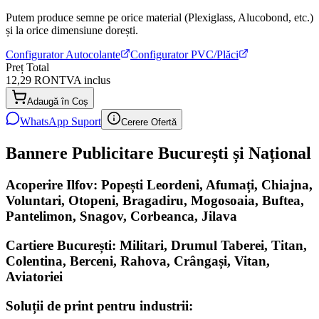
Putem produce semne pe orice material (Plexiglass, Alucobond, etc.)
și la orice dimensiune dorești.
Configurator Autocolante
Configurator PVC/Plăci
Preț Total
12,29 RON
TVA inclus
Adaugă în Coș
WhatsApp Suport
Cerere Ofertă
Bannere Publicitare București și Național
Acoperire Ilfov: Popești Leordeni, Afumați, Chiajna,
Voluntari, Otopeni, Bragadiru, Mogosoaia, Buftea,
Pantelimon, Snagov, Corbeanca, Jilava
Cartiere București: Militari, Drumul Taberei, Titan,
Colentina, Berceni, Rahova, Crângași, Vitan,
Aviatoriei
Soluții de print pentru industrii: