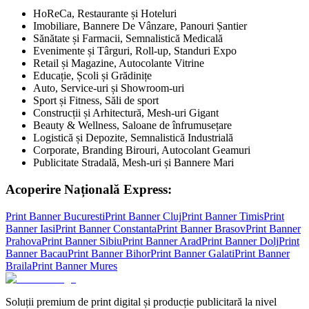
HoReCa, Restaurante și Hoteluri
Imobiliare, Bannere De Vânzare, Panouri Șantier
Sănătate și Farmacii, Semnalistică Medicală
Evenimente și Târguri, Roll-up, Standuri Expo
Retail și Magazine, Autocolante Vitrine
Educație, Școli și Grădinițe
Auto, Service-uri și Showroom-uri
Sport și Fitness, Săli de sport
Construcții și Arhitectură, Mesh-uri Gigant
Beauty & Wellness, Saloane de înfrumusețare
Logistică și Depozite, Semnalistică Industrială
Corporate, Branding Birouri, Autocolant Geamuri
Publicitate Stradală, Mesh-uri și Bannere Mari
Acoperire Națională Express:
Print Banner
Bucuresti
Print Banner
Cluj
Print Banner
Timis
Print
Banner
Iasi
Print Banner
Constanta
Print Banner
Brasov
Print Banner
Prahova
Print Banner
Sibiu
Print Banner
Arad
Print Banner
Dolj
Print
Banner
Bacau
Print Banner
Bihor
Print Banner
Galati
Print Banner
Braila
Print Banner
Mures
Soluții premium de print digital și producție publicitară la nivel