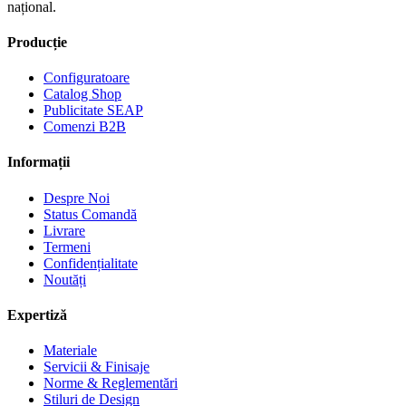
național.
Producție
Configuratoare
Catalog Shop
Publicitate SEAP
Comenzi B2B
Informații
Despre Noi
Status Comandă
Livrare
Termeni
Confidențialitate
Noutăți
Expertiză
Materiale
Servicii & Finisaje
Norme & Reglementări
Stiluri de Design