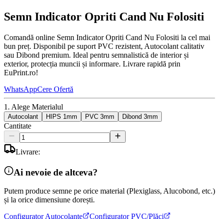
Semn Indicator Opriti Cand Nu Folositi
Comandă online Semn Indicator Opriti Cand Nu Folositi la cel mai
bun preț. Disponibil pe suport PVC rezistent, Autocolant calitativ
sau Dibond premium. Ideal pentru semnalistică de interior și
exterior, protecția muncii și informare. Livrare rapidă prin
EuPrint.ro!
WhatsApp
Cere Ofertă
1. Alege Materialul
Autocolant
HIPS 1mm
PVC 3mm
Dibond 3mm
Cantitate
Livrare:
Ai nevoie de altceva?
Putem produce semne pe orice material (Plexiglass, Alucobond, etc.)
și la orice dimensiune dorești.
Configurator Autocolante
Configurator PVC/Plăci