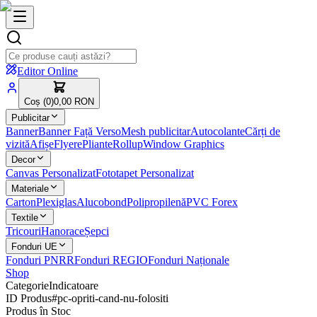
Editor Online
Coș (
0
)
0,00 RON
Publicitar
Banner
Banner Față Verso
Mesh publicitar
Autocolante
Cărți de
vizită
Afișe
Flyere
Pliante
Rollup
Window Graphics
Decor
Canvas Personalizat
Fototapet Personalizat
Materiale
Carton
Plexiglas
Alucobond
Polipropilenă
PVC Forex
Textile
Tricouri
Hanorace
Șepci
Fonduri UE
Fonduri PNRR
Fonduri REGIO
Fonduri Naționale
Shop
Categorie
Indicatoare
ID Produs
#
pc-opriti-cand-nu-folositi
Produs în Stoc