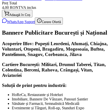
Preț Total
4,00 RON
TVA inclus
Adaugă în Coș
WhatsApp Suport
Cerere Ofertă
Bannere Publicitare București și Național
Acoperire Ilfov: Popești Leordeni, Afumați, Chiajna,
Voluntari, Otopeni, Bragadiru, Mogosoaia, Buftea,
Pantelimon, Snagov, Corbeanca, Jilava
Cartiere București: Militari, Drumul Taberei, Titan,
Colentina, Berceni, Rahova, Crângași, Vitan,
Aviatoriei
Soluții de print pentru industrii:
HoReCa, Restaurante și Hoteluri
Imobiliare, Bannere De Vânzare, Panouri Șantier
Sănătate și Farmacii, Semnalistică Medicală
Evenimente și Târguri, Roll-up, Standuri Expo