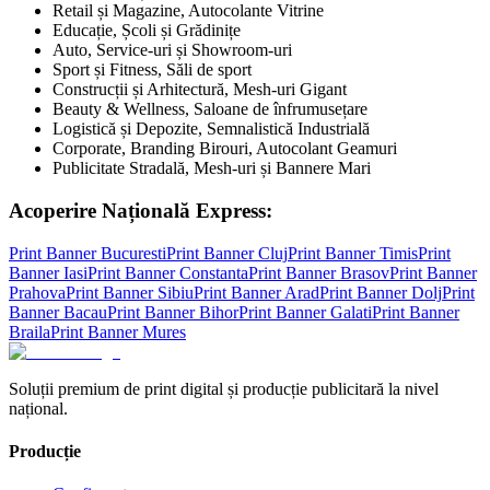
Retail și Magazine, Autocolante Vitrine
Educație, Școli și Grădinițe
Auto, Service-uri și Showroom-uri
Sport și Fitness, Săli de sport
Construcții și Arhitectură, Mesh-uri Gigant
Beauty & Wellness, Saloane de înfrumusețare
Logistică și Depozite, Semnalistică Industrială
Corporate, Branding Birouri, Autocolant Geamuri
Publicitate Stradală, Mesh-uri și Bannere Mari
Acoperire Națională Express:
Print Banner
Bucuresti
Print Banner
Cluj
Print Banner
Timis
Print
Banner
Iasi
Print Banner
Constanta
Print Banner
Brasov
Print Banner
Prahova
Print Banner
Sibiu
Print Banner
Arad
Print Banner
Dolj
Print
Banner
Bacau
Print Banner
Bihor
Print Banner
Galati
Print Banner
Braila
Print Banner
Mures
Soluții premium de print digital și producție publicitară la nivel
național.
Producție