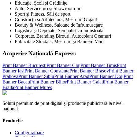
Educație, Școli și Grădinițe
Auto, Service-uri și Showroom-uri
Sport și Fitness, Săli de sport
Construcții și Arhitectură, Mesh-uri Gigant
Beauty & Wellness, Saloane de înfrumusețare
Logistică și Depozite, Semnalistică Industrială
Corporate, Branding Birouri, Autocolant Geamuri
Publicitate Stradală, Mesh-uri și Bannere Mari
Acoperire Națională Express:
Print Banner
Bucuresti
Print Banner
Cluj
Print Banner
Timis
Print
Banner
Iasi
Print Banner
Constanta
Print Banner
Brasov
Print Banner
Prahova
Print Banner
Sibiu
Print Banner
Arad
Print Banner
Dolj
Print
Banner
Bacau
Print Banner
Bihor
Print Banner
Galati
Print Banner
Braila
Print Banner
Mures
Soluții premium de print digital și producție publicitară la nivel
național.
Producție
Configuratoare