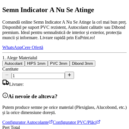
Semn Indicator A Nu Se Atinge
Comandă online Semn Indicator A Nu Se Atinge la cel mai bun preț.
Disponibil pe suport PVC rezistent, Autocolant calitativ sau Dibond
premium. Ideal pentru semnalistică de interior și exterior, protecția
muncii și informare. Livrare rapidă prin EuPrint.ro!
WhatsApp
Cere Ofertă
1. Alege Materialul
Autocolant
HIPS 1mm
PVC 3mm
Dibond 3mm
Cantitate
Livrare:
Ai nevoie de altceva?
Putem produce semne pe orice material (Plexiglass, Alucobond, etc.)
și la orice dimensiune dorești.
Configurator Autocolante
Configurator PVC/Plăci
Preț Total