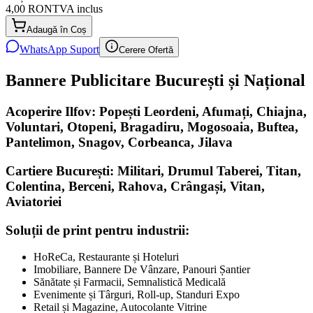
4,00 RON
TVA inclus
Adaugă în Coș
WhatsApp Suport
Cerere Ofertă
Bannere Publicitare București și Național
Acoperire Ilfov: Popești Leordeni, Afumați, Chiajna,
Voluntari, Otopeni, Bragadiru, Mogosoaia, Buftea,
Pantelimon, Snagov, Corbeanca, Jilava
Cartiere București: Militari, Drumul Taberei, Titan,
Colentina, Berceni, Rahova, Crângași, Vitan,
Aviatoriei
Soluții de print pentru industrii:
HoReCa, Restaurante și Hoteluri
Imobiliare, Bannere De Vânzare, Panouri Șantier
Sănătate și Farmacii, Semnalistică Medicală
Evenimente și Târguri, Roll-up, Standuri Expo
Retail și Magazine, Autocolante Vitrine