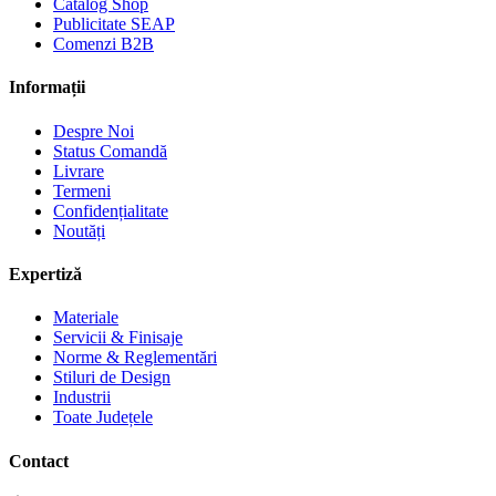
Catalog Shop
Publicitate SEAP
Comenzi B2B
Informații
Despre Noi
Status Comandă
Livrare
Termeni
Confidențialitate
Noutăți
Expertiză
Materiale
Servicii & Finisaje
Norme & Reglementări
Stiluri de Design
Industrii
Toate Județele
Contact