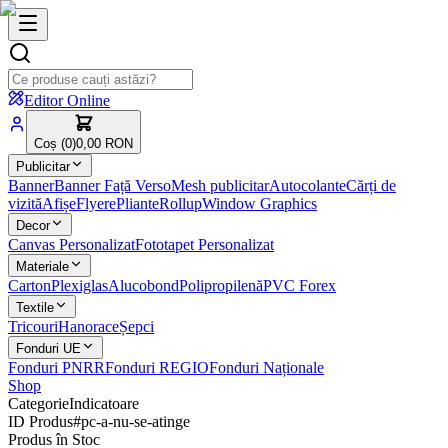
Editor Online
Coș (
0
)
0,00 RON
Publicitar
Banner
Banner Față Verso
Mesh publicitar
Autocolante
Cărți de
vizită
Afișe
Flyere
Pliante
Rollup
Window Graphics
Decor
Canvas Personalizat
Fototapet Personalizat
Materiale
Carton
Plexiglas
Alucobond
Polipropilenă
PVC Forex
Textile
Tricouri
Hanorace
Șepci
Fonduri UE
Fonduri PNRR
Fonduri REGIO
Fonduri Naționale
Shop
Categorie
Indicatoare
ID Produs
#
pc-a-nu-se-atinge
Produs în Stoc