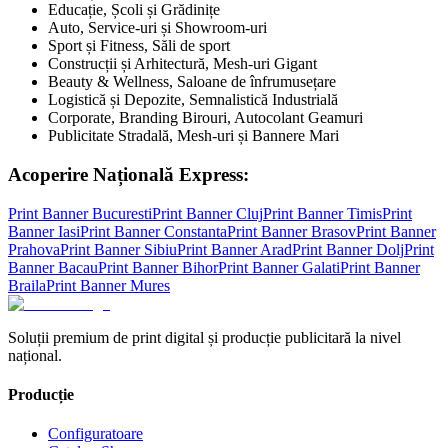
Educație, Școli și Grădinițe
Auto, Service-uri și Showroom-uri
Sport și Fitness, Săli de sport
Construcții și Arhitectură, Mesh-uri Gigant
Beauty & Wellness, Saloane de înfrumusețare
Logistică și Depozite, Semnalistică Industrială
Corporate, Branding Birouri, Autocolant Geamuri
Publicitate Stradală, Mesh-uri și Bannere Mari
Acoperire Națională Express:
Print Banner
Bucuresti
Print Banner
Cluj
Print Banner
Timis
Print
Banner
Iasi
Print Banner
Constanta
Print Banner
Brasov
Print Banner
Prahova
Print Banner
Sibiu
Print Banner
Arad
Print Banner
Dolj
Print
Banner
Bacau
Print Banner
Bihor
Print Banner
Galati
Print Banner
Braila
Print Banner
Mures
Soluții premium de print digital și producție publicitară la nivel
național.
Producție
Configuratoare