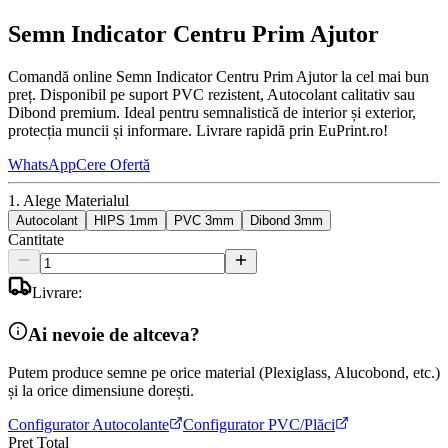
Semn Indicator Centru Prim Ajutor
Comandă online Semn Indicator Centru Prim Ajutor la cel mai bun
preț. Disponibil pe suport PVC rezistent, Autocolant calitativ sau
Dibond premium. Ideal pentru semnalistică de interior și exterior,
protecția muncii și informare. Livrare rapidă prin EuPrint.ro!
WhatsApp
Cere Ofertă
1. Alege Materialul
Autocolant
HIPS 1mm
PVC 3mm
Dibond 3mm
Cantitate
Livrare:
Ai nevoie de altceva?
Putem produce semne pe orice material (Plexiglass, Alucobond, etc.)
și la orice dimensiune dorești.
Configurator Autocolante
Configurator PVC/Plăci
Preț Total