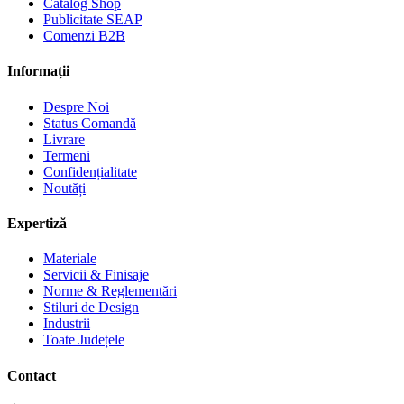
Catalog Shop
Publicitate SEAP
Comenzi B2B
Informații
Despre Noi
Status Comandă
Livrare
Termeni
Confidențialitate
Noutăți
Expertiză
Materiale
Servicii & Finisaje
Norme & Reglementări
Stiluri de Design
Industrii
Toate Județele
Contact