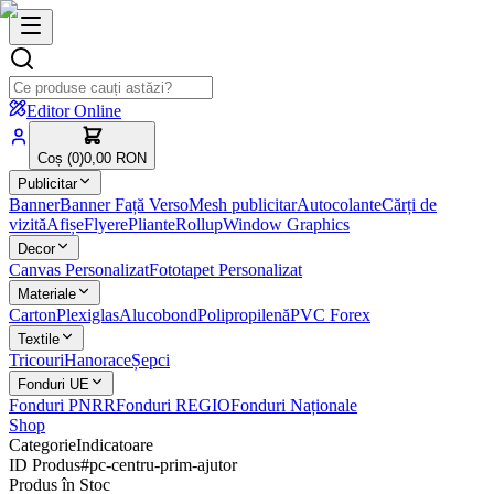
Editor Online
Coș (
0
)
0,00 RON
Publicitar
Banner
Banner Față Verso
Mesh publicitar
Autocolante
Cărți de
vizită
Afișe
Flyere
Pliante
Rollup
Window Graphics
Decor
Canvas Personalizat
Fototapet Personalizat
Materiale
Carton
Plexiglas
Alucobond
Polipropilenă
PVC Forex
Textile
Tricouri
Hanorace
Șepci
Fonduri UE
Fonduri PNRR
Fonduri REGIO
Fonduri Naționale
Shop
Categorie
Indicatoare
ID Produs
#
pc-centru-prim-ajutor
Produs în Stoc