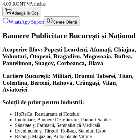
4,00 RON
TVA inclus
Adaugă în Coș
WhatsApp Suport
Cerere Ofertă
Bannere Publicitare București și Național
Acoperire Ilfov: Popești Leordeni, Afumați, Chiajna,
Voluntari, Otopeni, Bragadiru, Mogosoaia, Buftea,
Pantelimon, Snagov, Corbeanca, Jilava
Cartiere București: Militari, Drumul Taberei, Titan,
Colentina, Berceni, Rahova, Crângași, Vitan,
Aviatoriei
Soluții de print pentru industrii:
HoReCa, Restaurante și Hoteluri
Imobiliare, Bannere De Vânzare, Panouri Șantier
Sănătate și Farmacii, Semnalistică Medicală
Evenimente și Târguri, Roll-up, Standuri Expo
Retail și Magazine, Autocolante Vitrine