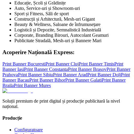
Educație, Școli și Grădinițe
Auto, Service-uri și Showroom-uri
Sport și Fitness, Săli de sport
Construcții și Arhitectură, Mesh-uri Gigant
Beauty & Wellness, Saloane de înfrumusețare
Logistică și Depozite, Semnalistică Industrială
Corporate, Branding Birouri, Autocolant Geamuri
Publicitate Stradală, Mesh-uri și Bannere Mari
Acoperire Națională Express:
Print Banner
Bucuresti
Print Banner
Cluj
Print Banner
Timis
Print
Banner
Iasi
Print Banner
Constanta
Print Banner
Brasov
Print Banner
Prahova
Print Banner
Sibiu
Print Banner
Arad
Print Banner
Dolj
Print
Banner
Bacau
Print Banner
Bihor
Print Banner
Galati
Print Banner
Braila
Print Banner
Mures
Soluții premium de print digital și producție publicitară la nivel
național.
Producție
Configuratoare