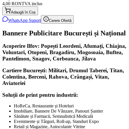
4,00 RON
TVA inclus
Adaugă în Coș
WhatsApp Suport
Cerere Ofertă
Bannere Publicitare București și Național
Acoperire Ilfov: Popești Leordeni, Afumați, Chiajna,
Voluntari, Otopeni, Bragadiru, Mogosoaia, Buftea,
Pantelimon, Snagov, Corbeanca, Jilava
Cartiere București: Militari, Drumul Taberei, Titan,
Colentina, Berceni, Rahova, Crângași, Vitan,
Aviatoriei
Soluții de print pentru industrii:
HoReCa, Restaurante și Hoteluri
Imobiliare, Bannere De Vânzare, Panouri Șantier
Sănătate și Farmacii, Semnalistică Medicală
Evenimente și Târguri, Roll-up, Standuri Expo
Retail și Magazine, Autocolante Vitrine