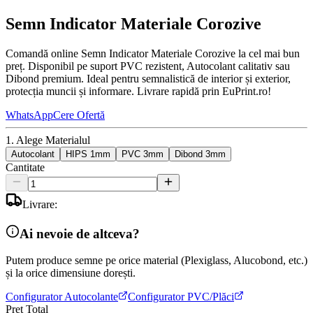
Semn Indicator Materiale Corozive
Comandă online Semn Indicator Materiale Corozive la cel mai bun
preț. Disponibil pe suport PVC rezistent, Autocolant calitativ sau
Dibond premium. Ideal pentru semnalistică de interior și exterior,
protecția muncii și informare. Livrare rapidă prin EuPrint.ro!
WhatsApp
Cere Ofertă
1. Alege Materialul
Autocolant
HIPS 1mm
PVC 3mm
Dibond 3mm
Cantitate
Livrare:
Ai nevoie de altceva?
Putem produce semne pe orice material (Plexiglass, Alucobond, etc.)
și la orice dimensiune dorești.
Configurator Autocolante
Configurator PVC/Plăci
Preț Total