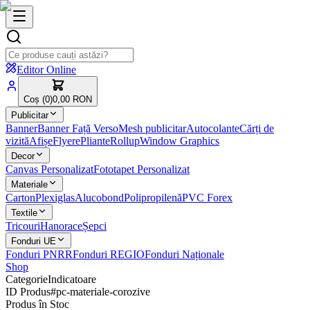
Editor Online
Coș (
0
)
0,00 RON
Publicitar
Banner
Banner Față Verso
Mesh publicitar
Autocolante
Cărți de
vizită
Afișe
Flyere
Pliante
Rollup
Window Graphics
Decor
Canvas Personalizat
Fototapet Personalizat
Materiale
Carton
Plexiglas
Alucobond
Polipropilenă
PVC Forex
Textile
Tricouri
Hanorace
Șepci
Fonduri UE
Fonduri PNRR
Fonduri REGIO
Fonduri Naționale
Shop
Categorie
Indicatoare
ID Produs
#
pc-materiale-corozive
Produs în Stoc