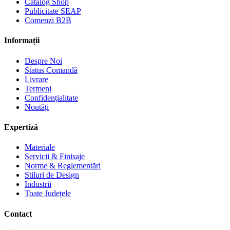
Catalog Shop
Publicitate SEAP
Comenzi B2B
Informații
Despre Noi
Status Comandă
Livrare
Termeni
Confidențialitate
Noutăți
Expertiză
Materiale
Servicii & Finisaje
Norme & Reglementări
Stiluri de Design
Industrii
Toate Județele
Contact