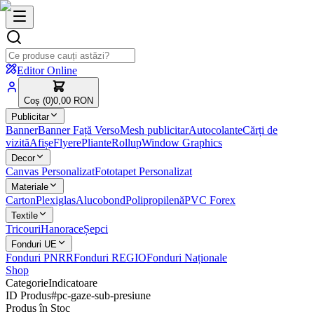
Editor Online
Coș (
0
)
0,00 RON
Publicitar
Banner
Banner Față Verso
Mesh publicitar
Autocolante
Cărți de
vizită
Afișe
Flyere
Pliante
Rollup
Window Graphics
Decor
Canvas Personalizat
Fototapet Personalizat
Materiale
Carton
Plexiglas
Alucobond
Polipropilenă
PVC Forex
Textile
Tricouri
Hanorace
Șepci
Fonduri UE
Fonduri PNRR
Fonduri REGIO
Fonduri Naționale
Shop
Categorie
Indicatoare
ID Produs
#
pc-gaze-sub-presiune
Produs în Stoc