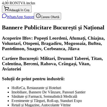
4,00 RON
TVA inclus
Adaugă în Coș
WhatsApp Suport
Cerere Ofertă
Bannere Publicitare București și Național
Acoperire Ilfov: Popești Leordeni, Afumați, Chiajna,
Voluntari, Otopeni, Bragadiru, Mogosoaia, Buftea,
Pantelimon, Snagov, Corbeanca, Jilava
Cartiere București: Militari, Drumul Taberei, Titan,
Colentina, Berceni, Rahova, Crângași, Vitan,
Aviatoriei
Soluții de print pentru industrii:
HoReCa, Restaurante și Hoteluri
Imobiliare, Bannere De Vânzare, Panouri Șantier
Sănătate și Farmacii, Semnalistică Medicală
Evenimente și Târguri, Roll-up, Standuri Expo
Retail și Magazine, Autocolante Vitrine