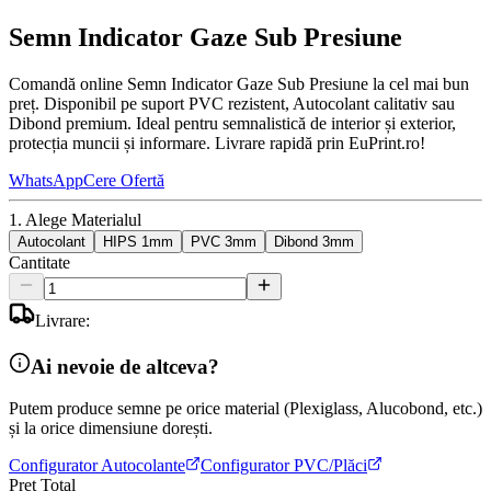
Semn Indicator Gaze Sub Presiune
Comandă online Semn Indicator Gaze Sub Presiune la cel mai bun
preț. Disponibil pe suport PVC rezistent, Autocolant calitativ sau
Dibond premium. Ideal pentru semnalistică de interior și exterior,
protecția muncii și informare. Livrare rapidă prin EuPrint.ro!
WhatsApp
Cere Ofertă
1. Alege Materialul
Autocolant
HIPS 1mm
PVC 3mm
Dibond 3mm
Cantitate
Livrare:
Ai nevoie de altceva?
Putem produce semne pe orice material (Plexiglass, Alucobond, etc.)
și la orice dimensiune dorești.
Configurator Autocolante
Configurator PVC/Plăci
Preț Total