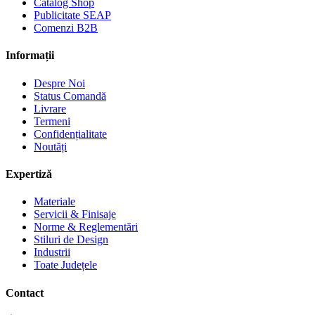
Catalog Shop
Publicitate SEAP
Comenzi B2B
Informații
Despre Noi
Status Comandă
Livrare
Termeni
Confidențialitate
Noutăți
Expertiză
Materiale
Servicii & Finisaje
Norme & Reglementări
Stiluri de Design
Industrii
Toate Județele
Contact