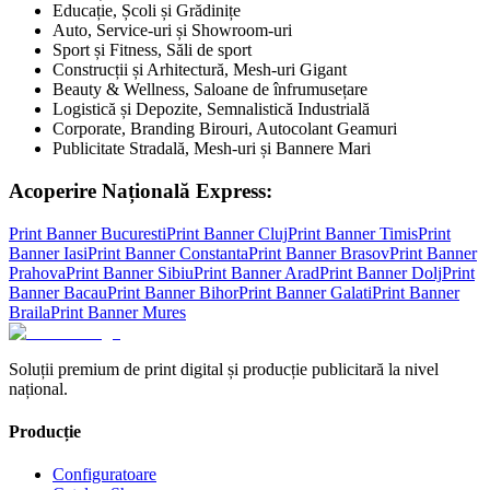
Educație, Școli și Grădinițe
Auto, Service-uri și Showroom-uri
Sport și Fitness, Săli de sport
Construcții și Arhitectură, Mesh-uri Gigant
Beauty & Wellness, Saloane de înfrumusețare
Logistică și Depozite, Semnalistică Industrială
Corporate, Branding Birouri, Autocolant Geamuri
Publicitate Stradală, Mesh-uri și Bannere Mari
Acoperire Națională Express:
Print Banner
Bucuresti
Print Banner
Cluj
Print Banner
Timis
Print
Banner
Iasi
Print Banner
Constanta
Print Banner
Brasov
Print Banner
Prahova
Print Banner
Sibiu
Print Banner
Arad
Print Banner
Dolj
Print
Banner
Bacau
Print Banner
Bihor
Print Banner
Galati
Print Banner
Braila
Print Banner
Mures
Soluții premium de print digital și producție publicitară la nivel
național.
Producție
Configuratoare