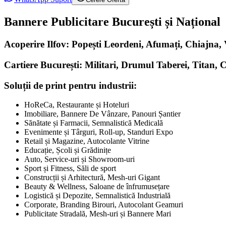
Bannere Publicitare București și Național
Acoperire Ilfov: Popești Leordeni, Afumați, Chiajna
Cartiere București: Militari, Drumul Taberei, Titan, 
Soluții de print pentru industrii:
HoReCa, Restaurante și Hoteluri
Imobiliare, Bannere De Vânzare, Panouri Șantier
Sănătate și Farmacii, Semnalistică Medicală
Evenimente și Târguri, Roll-up, Standuri Expo
Retail și Magazine, Autocolante Vitrine
Educație, Școli și Grădinițe
Auto, Service-uri și Showroom-uri
Sport și Fitness, Săli de sport
Construcții și Arhitectură, Mesh-uri Gigant
Beauty & Wellness, Saloane de înfrumusețare
Logistică și Depozite, Semnalistică Industrială
Corporate, Branding Birouri, Autocolant Geamuri
Publicitate Stradală, Mesh-uri și Bannere Mari