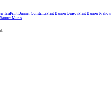
ner
Iasi
Print Banner
Constanta
Print Banner
Brasov
Print Banner
Prahov
 Banner
Mures
l.