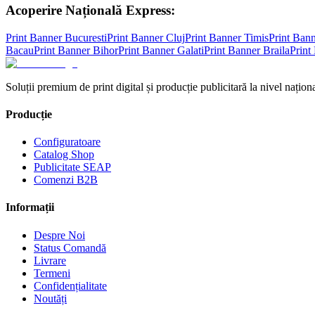
Acoperire Națională Express:
Print Banner
Bucuresti
Print Banner
Cluj
Print Banner
Timis
Print Ban
Bacau
Print Banner
Bihor
Print Banner
Galati
Print Banner
Braila
Print
Soluții premium de print digital și producție publicitară la nivel naționa
Producție
Configuratoare
Catalog Shop
Publicitate SEAP
Comenzi B2B
Informații
Despre Noi
Status Comandă
Livrare
Termeni
Confidențialitate
Noutăți