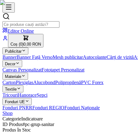
Editor Online
Coș (
0
)
0,00 RON
Publicitar
Banner
Banner Față Verso
Mesh publicitar
Autocolante
Cărți de vizită
Af
Decor
Canvas Personalizat
Fototapet Personalizat
Materiale
Carton
Plexiglas
Alucobond
Polipropilenă
PVC Forex
Textile
Tricouri
Hanorace
Șepci
Fonduri UE
Fonduri PNRR
Fonduri REGIO
Fonduri Naționale
Shop
Categorie
Indicatoare
ID Produs
#
pc-grup-sanitar
Produs în Stoc