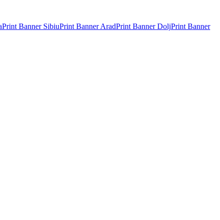
a
Print Banner
Sibiu
Print Banner
Arad
Print Banner
Dolj
Print Banner