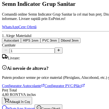
Semn Indicator Grup Sanitar
Comandă online Semn Indicator Grup Sanitar la cel mai bun preț. Dispon
informare. Livrare rapidă prin EuPrint.ro!
WhatsApp
Cere Ofertă
1. Alege Materialul
Autocolant
HIPS 1mm
PVC 3mm
Dibond 3mm
Cantitate
Livrare:
Ai nevoie de altceva?
Putem produce semne pe orice material (Plexiglass, Alucobond, etc.) și
Configurator Autocolante
Configurator PVC/Plăci
Preț Total
4,80 RON
TVA inclus
Adaugă în Coș
WhatsApp Suport
Cerere Ofertă