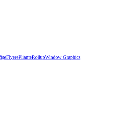
ișe
Flyere
Pliante
Rollup
Window Graphics