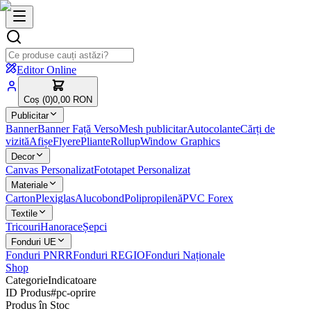
Editor Online
Coș (
0
)
0,00 RON
Publicitar
Banner
Banner Față Verso
Mesh publicitar
Autocolante
Cărți de
vizită
Afișe
Flyere
Pliante
Rollup
Window Graphics
Decor
Canvas Personalizat
Fototapet Personalizat
Materiale
Carton
Plexiglas
Alucobond
Polipropilenă
PVC Forex
Textile
Tricouri
Hanorace
Șepci
Fonduri UE
Fonduri PNRR
Fonduri REGIO
Fonduri Naționale
Shop
Categorie
Indicatoare
ID Produs
#
pc-oprire
Produs în Stoc