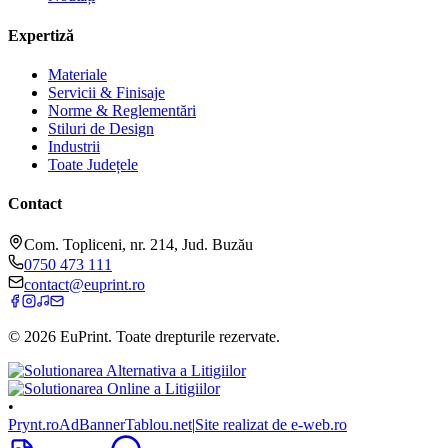
Expertiză
Materiale
Servicii & Finisaje
Norme & Reglementări
Stiluri de Design
Industrii
Toate Județele
Contact
Com. Topliceni, nr. 214, Jud. Buzău
0750 473 111
contact@euprint.ro
©
2026
EuPrint
. Toate drepturile rezervate.
•
Prynt.ro
AdBanner
Tablou.net
|
Site realizat de e-web.ro