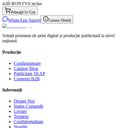
4,00 RON
TVA inclus
Adaugă în Coș
WhatsApp Suport
Cerere Ofertă
Soluții premium de print digital și producție publicitară la nivel
național.
Producție
Configuratoare
Catalog Shop
Publicitate SEAP
Comenzi B2B
Informații
Despre Noi
Status Comandă
Livrare
Termeni
Confidențialitate
Noutăți