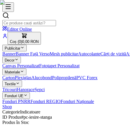
Editor Online
Coș (
0
)
0,00 RON
Publicitar
Banner
Banner Față Verso
Mesh publicitar
Autocolante
Cărți de vizită
Af
Decor
Canvas Personalizat
Fototapet Personalizat
Materiale
Carton
Plexiglas
Alucobond
Polipropilenă
PVC Forex
Textile
Tricouri
Hanorace
Șepci
Fonduri UE
Fonduri PNRR
Fonduri REGIO
Fonduri Naționale
Shop
Categorie
Indicatoare
ID Produs
#
pc-iesire-stanga
Produs în Stoc