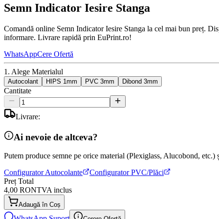
Semn Indicator Iesire Stanga
Comandă online Semn Indicator Iesire Stanga la cel mai bun preț. Dispo
informare. Livrare rapidă prin EuPrint.ro!
WhatsApp
Cere Ofertă
1. Alege Materialul
Autocolant
HIPS 1mm
PVC 3mm
Dibond 3mm
Cantitate
Livrare:
Ai nevoie de altceva?
Putem produce semne pe orice material (Plexiglass, Alucobond, etc.) și
Configurator Autocolante
Configurator PVC/Plăci
Preț Total
4,00 RON
TVA inclus
Adaugă în Coș
WhatsApp Suport
Cerere Ofertă