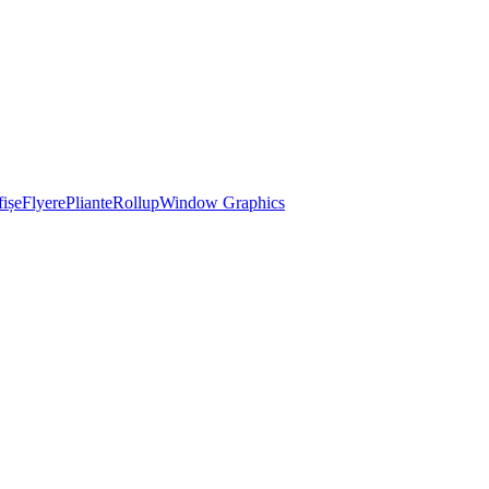
ișe
Flyere
Pliante
Rollup
Window Graphics