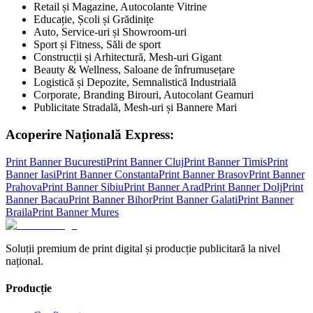
Retail și Magazine, Autocolante Vitrine
Educație, Școli și Grădinițe
Auto, Service-uri și Showroom-uri
Sport și Fitness, Săli de sport
Construcții și Arhitectură, Mesh-uri Gigant
Beauty & Wellness, Saloane de înfrumusețare
Logistică și Depozite, Semnalistică Industrială
Corporate, Branding Birouri, Autocolant Geamuri
Publicitate Stradală, Mesh-uri și Bannere Mari
Acoperire Națională Express:
Print Banner
Bucuresti
Print Banner
Cluj
Print Banner
Timis
Print
Banner
Iasi
Print Banner
Constanta
Print Banner
Brasov
Print Banner
Prahova
Print Banner
Sibiu
Print Banner
Arad
Print Banner
Dolj
Print
Banner
Bacau
Print Banner
Bihor
Print Banner
Galati
Print Banner
Braila
Print Banner
Mures
Soluții premium de print digital și producție publicitară la nivel
național.
Producție