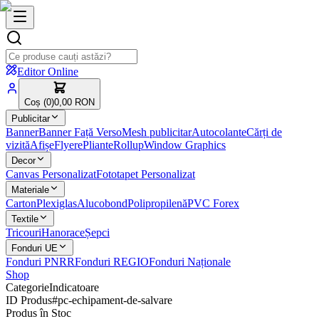
Editor Online
Coș (
0
)
0,00 RON
Publicitar
Banner
Banner Față Verso
Mesh publicitar
Autocolante
Cărți de
vizită
Afișe
Flyere
Pliante
Rollup
Window Graphics
Decor
Canvas Personalizat
Fototapet Personalizat
Materiale
Carton
Plexiglas
Alucobond
Polipropilenă
PVC Forex
Textile
Tricouri
Hanorace
Șepci
Fonduri UE
Fonduri PNRR
Fonduri REGIO
Fonduri Naționale
Shop
Categorie
Indicatoare
ID Produs
#
pc-echipament-de-salvare
Produs în Stoc