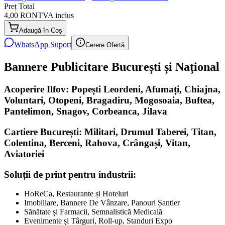
Preț Total
4,00 RON
TVA inclus
Adaugă în Coș
WhatsApp Suport
Cerere Ofertă
Bannere Publicitare București și Național
Acoperire Ilfov: Popești Leordeni, Afumați, Chiajna,
Voluntari, Otopeni, Bragadiru, Mogosoaia, Buftea,
Pantelimon, Snagov, Corbeanca, Jilava
Cartiere București: Militari, Drumul Taberei, Titan,
Colentina, Berceni, Rahova, Crângași, Vitan,
Aviatoriei
Soluții de print pentru industrii:
HoReCa, Restaurante și Hoteluri
Imobiliare, Bannere De Vânzare, Panouri Șantier
Sănătate și Farmacii, Semnalistică Medicală
Evenimente și Târguri, Roll-up, Standuri Expo