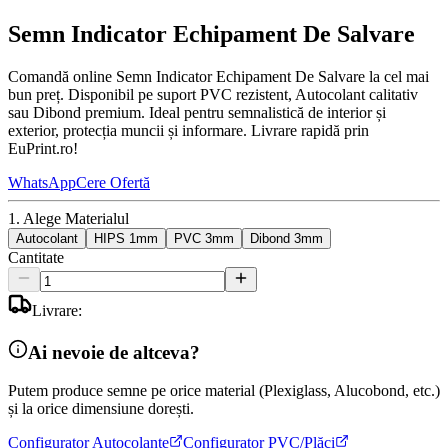
Semn Indicator Echipament De Salvare
Comandă online Semn Indicator Echipament De Salvare la cel mai
bun preț. Disponibil pe suport PVC rezistent, Autocolant calitativ
sau Dibond premium. Ideal pentru semnalistică de interior și
exterior, protecția muncii și informare. Livrare rapidă prin
EuPrint.ro!
WhatsApp
Cere Ofertă
1. Alege Materialul
Autocolant
HIPS 1mm
PVC 3mm
Dibond 3mm
Cantitate
Livrare:
Ai nevoie de altceva?
Putem produce semne pe orice material (Plexiglass, Alucobond, etc.)
și la orice dimensiune dorești.
Configurator Autocolante
Configurator PVC/Plăci