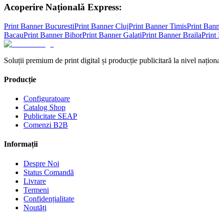
Acoperire Națională Express:
Print Banner
Bucuresti
Print Banner
Cluj
Print Banner
Timis
Print Ban
Bacau
Print Banner
Bihor
Print Banner
Galati
Print Banner
Braila
Print
Soluții premium de print digital și producție publicitară la nivel naționa
Producție
Configuratoare
Catalog Shop
Publicitate SEAP
Comenzi B2B
Informații
Despre Noi
Status Comandă
Livrare
Termeni
Confidențialitate
Noutăți