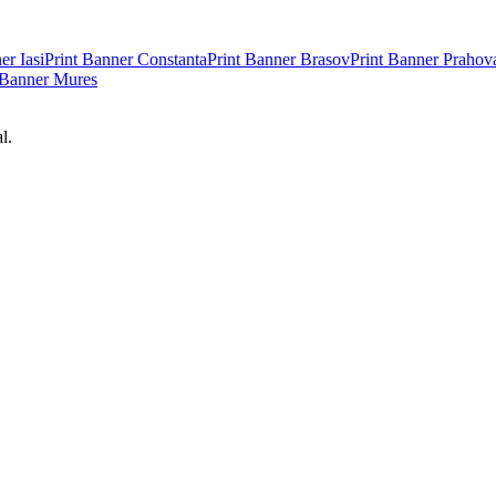
ner
Iasi
Print Banner
Constanta
Print Banner
Brasov
Print Banner
Prahov
 Banner
Mures
l.