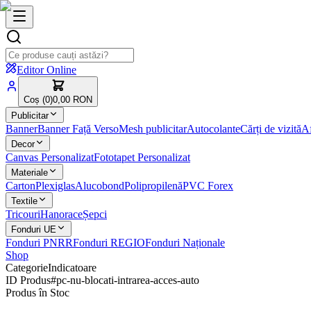
Editor Online
Coș (
0
)
0,00 RON
Publicitar
Banner
Banner Față Verso
Mesh publicitar
Autocolante
Cărți de vizită
Af
Decor
Canvas Personalizat
Fototapet Personalizat
Materiale
Carton
Plexiglas
Alucobond
Polipropilenă
PVC Forex
Textile
Tricouri
Hanorace
Șepci
Fonduri UE
Fonduri PNRR
Fonduri REGIO
Fonduri Naționale
Shop
Categorie
Indicatoare
ID Produs
#
pc-nu-blocati-intrarea-acces-auto
Produs în Stoc