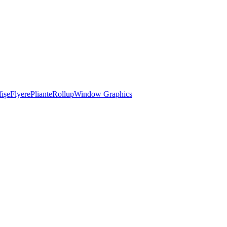
ișe
Flyere
Pliante
Rollup
Window Graphics