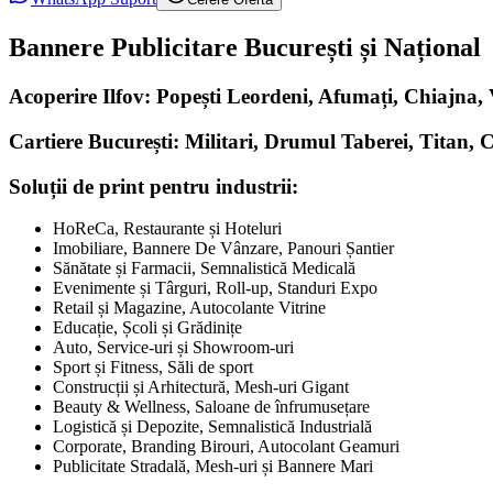
Bannere Publicitare București și Național
Acoperire Ilfov: Popești Leordeni, Afumați, Chiajna
Cartiere București: Militari, Drumul Taberei, Titan, 
Soluții de print pentru industrii:
HoReCa, Restaurante și Hoteluri
Imobiliare, Bannere De Vânzare, Panouri Șantier
Sănătate și Farmacii, Semnalistică Medicală
Evenimente și Târguri, Roll-up, Standuri Expo
Retail și Magazine, Autocolante Vitrine
Educație, Școli și Grădinițe
Auto, Service-uri și Showroom-uri
Sport și Fitness, Săli de sport
Construcții și Arhitectură, Mesh-uri Gigant
Beauty & Wellness, Saloane de înfrumusețare
Logistică și Depozite, Semnalistică Industrială
Corporate, Branding Birouri, Autocolant Geamuri
Publicitate Stradală, Mesh-uri și Bannere Mari