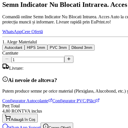
Semn Indicator Nu Blocati Intrarea. Acces
Comandă online Semn Indicator Nu Blocati Intrarea. Acces Auto la cel 
protecția muncii și informare. Livrare rapidă prin EuPrint.ro!
WhatsApp
Cere Ofertă
1. Alege Materialul
Autocolant
HIPS 1mm
PVC 3mm
Dibond 3mm
Cantitate
Livrare:
Ai nevoie de altceva?
Putem produce semne pe orice material (Plexiglass, Alucobond, etc.) și
Configurator Autocolante
Configurator PVC/Plăci
Preț Total
4,80 RON
TVA inclus
Adaugă în Coș
WhatsApp Suport
Cerere Ofertă