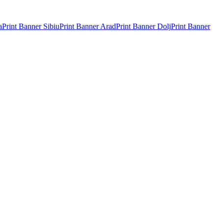
a
Print Banner
Sibiu
Print Banner
Arad
Print Banner
Dolj
Print Banner