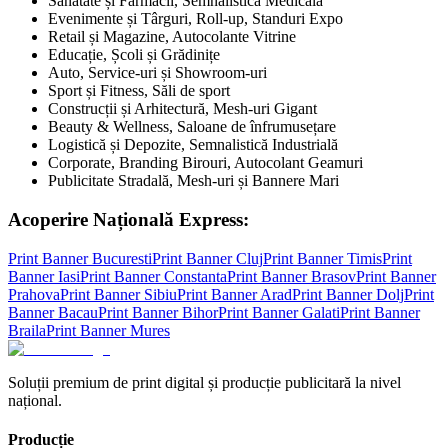
Sănătate și Farmacii, Semnalistică Medicală
Evenimente și Târguri, Roll-up, Standuri Expo
Retail și Magazine, Autocolante Vitrine
Educație, Școli și Grădinițe
Auto, Service-uri și Showroom-uri
Sport și Fitness, Săli de sport
Construcții și Arhitectură, Mesh-uri Gigant
Beauty & Wellness, Saloane de înfrumusețare
Logistică și Depozite, Semnalistică Industrială
Corporate, Branding Birouri, Autocolant Geamuri
Publicitate Stradală, Mesh-uri și Bannere Mari
Acoperire Națională Express:
Print Banner
Bucuresti
Print Banner
Cluj
Print Banner
Timis
Print
Banner
Iasi
Print Banner
Constanta
Print Banner
Brasov
Print Banner
Prahova
Print Banner
Sibiu
Print Banner
Arad
Print Banner
Dolj
Print
Banner
Bacau
Print Banner
Bihor
Print Banner
Galati
Print Banner
Braila
Print Banner
Mures
Soluții premium de print digital și producție publicitară la nivel
național.
Producție