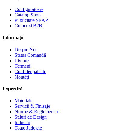
Configuratoare
Catalog Shop
Publicitate SEAP
Comenzi B2B
Informații
Despre Noi
Status Comandă
Livrare
Termeni
Confidențialitate
Noutăți
Expertiză
Materiale
Servicii & Finisaje
Norme & Reglementări
Stiluri de Design
Industrii
Toate Județele