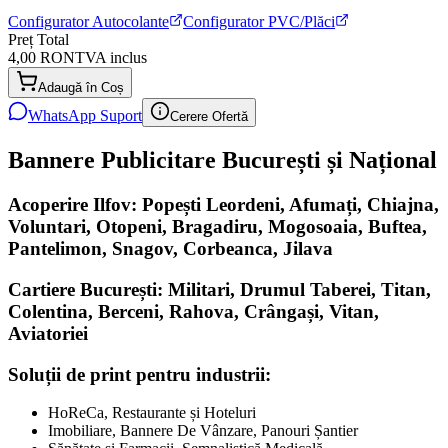
Configurator Autocolante
Configurator PVC/Plăci
Preț Total
4,00 RON
TVA inclus
Adaugă în Coș
WhatsApp Suport
Cerere Ofertă
Bannere Publicitare București și Național
Acoperire Ilfov: Popești Leordeni, Afumați, Chiajna,
Voluntari, Otopeni, Bragadiru, Mogosoaia, Buftea,
Pantelimon, Snagov, Corbeanca, Jilava
Cartiere București: Militari, Drumul Taberei, Titan,
Colentina, Berceni, Rahova, Crângași, Vitan,
Aviatoriei
Soluții de print pentru industrii:
HoReCa, Restaurante și Hoteluri
Imobiliare, Bannere De Vânzare, Panouri Șantier