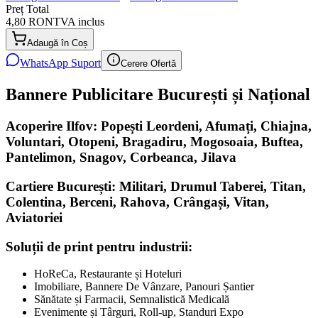
Preț Total
4,80 RON
TVA inclus
Adaugă în Coș
WhatsApp Suport
Cerere Ofertă
Bannere Publicitare București și Național
Acoperire Ilfov: Popești Leordeni, Afumați, Chiajna,
Voluntari, Otopeni, Bragadiru, Mogosoaia, Buftea,
Pantelimon, Snagov, Corbeanca, Jilava
Cartiere București: Militari, Drumul Taberei, Titan,
Colentina, Berceni, Rahova, Crângași, Vitan,
Aviatoriei
Soluții de print pentru industrii:
HoReCa, Restaurante și Hoteluri
Imobiliare, Bannere De Vânzare, Panouri Șantier
Sănătate și Farmacii, Semnalistică Medicală
Evenimente și Târguri, Roll-up, Standuri Expo