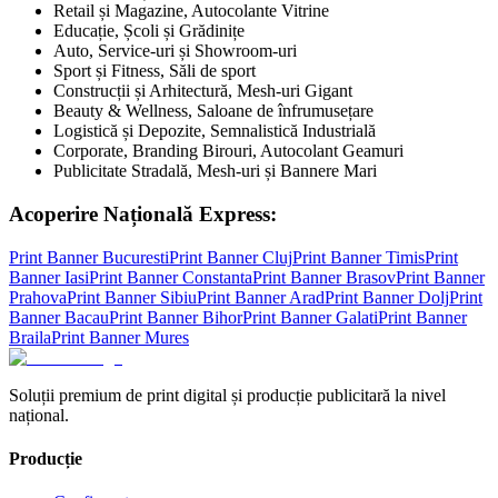
Retail și Magazine, Autocolante Vitrine
Educație, Școli și Grădinițe
Auto, Service-uri și Showroom-uri
Sport și Fitness, Săli de sport
Construcții și Arhitectură, Mesh-uri Gigant
Beauty & Wellness, Saloane de înfrumusețare
Logistică și Depozite, Semnalistică Industrială
Corporate, Branding Birouri, Autocolant Geamuri
Publicitate Stradală, Mesh-uri și Bannere Mari
Acoperire Națională Express:
Print Banner
Bucuresti
Print Banner
Cluj
Print Banner
Timis
Print
Banner
Iasi
Print Banner
Constanta
Print Banner
Brasov
Print Banner
Prahova
Print Banner
Sibiu
Print Banner
Arad
Print Banner
Dolj
Print
Banner
Bacau
Print Banner
Bihor
Print Banner
Galati
Print Banner
Braila
Print Banner
Mures
Soluții premium de print digital și producție publicitară la nivel
național.
Producție