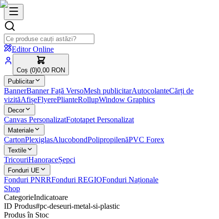
Editor Online
Coș (
0
)
0,00 RON
Publicitar
Banner
Banner Față Verso
Mesh publicitar
Autocolante
Cărți de
vizită
Afișe
Flyere
Pliante
Rollup
Window Graphics
Decor
Canvas Personalizat
Fototapet Personalizat
Materiale
Carton
Plexiglas
Alucobond
Polipropilenă
PVC Forex
Textile
Tricouri
Hanorace
Șepci
Fonduri UE
Fonduri PNRR
Fonduri REGIO
Fonduri Naționale
Shop
Categorie
Indicatoare
ID Produs
#
pc-deseuri-metal-si-plastic
Produs în Stoc