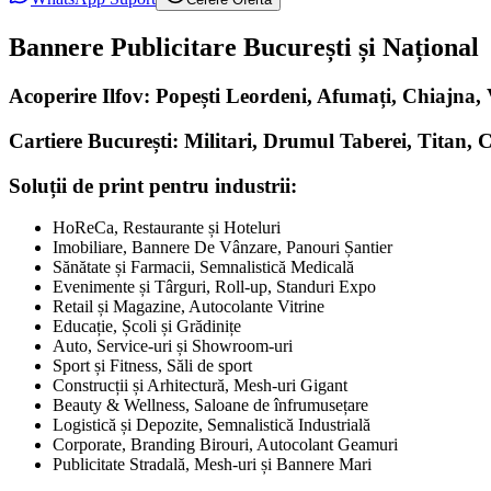
Bannere Publicitare București și Național
Acoperire Ilfov: Popești Leordeni, Afumați, Chiajna
Cartiere București: Militari, Drumul Taberei, Titan, 
Soluții de print pentru industrii:
HoReCa, Restaurante și Hoteluri
Imobiliare, Bannere De Vânzare, Panouri Șantier
Sănătate și Farmacii, Semnalistică Medicală
Evenimente și Târguri, Roll-up, Standuri Expo
Retail și Magazine, Autocolante Vitrine
Educație, Școli și Grădinițe
Auto, Service-uri și Showroom-uri
Sport și Fitness, Săli de sport
Construcții și Arhitectură, Mesh-uri Gigant
Beauty & Wellness, Saloane de înfrumusețare
Logistică și Depozite, Semnalistică Industrială
Corporate, Branding Birouri, Autocolant Geamuri
Publicitate Stradală, Mesh-uri și Bannere Mari