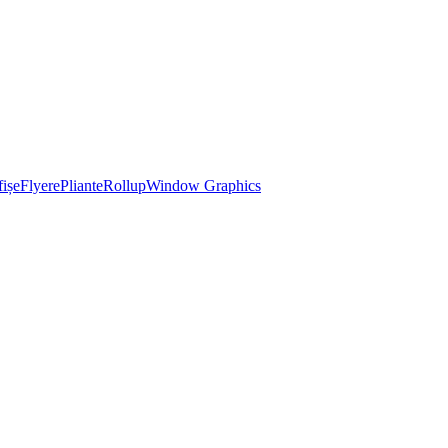
ișe
Flyere
Pliante
Rollup
Window Graphics