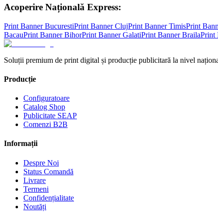
Acoperire Națională Express:
Print Banner
Bucuresti
Print Banner
Cluj
Print Banner
Timis
Print Ban
Bacau
Print Banner
Bihor
Print Banner
Galati
Print Banner
Braila
Print
Soluții premium de print digital și producție publicitară la nivel naționa
Producție
Configuratoare
Catalog Shop
Publicitate SEAP
Comenzi B2B
Informații
Despre Noi
Status Comandă
Livrare
Termeni
Confidențialitate
Noutăți