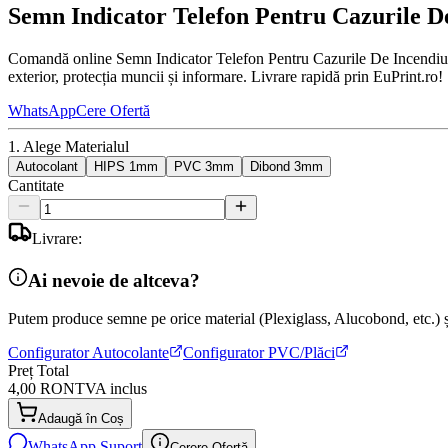
Semn Indicator Telefon Pentru Cazurile D
Comandă online Semn Indicator Telefon Pentru Cazurile De Incendiu la 
exterior, protecția muncii și informare. Livrare rapidă prin EuPrint.ro!
WhatsApp
Cere Ofertă
1. Alege Materialul
Autocolant
HIPS 1mm
PVC 3mm
Dibond 3mm
Cantitate
Livrare:
Ai nevoie de altceva?
Putem produce semne pe orice material (Plexiglass, Alucobond, etc.) și
Configurator Autocolante
Configurator PVC/Plăci
Preț Total
4,00 RON
TVA inclus
Adaugă în Coș
WhatsApp Suport
Cerere Ofertă