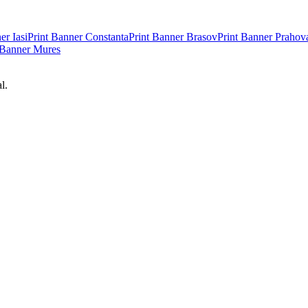
ner
Iasi
Print Banner
Constanta
Print Banner
Brasov
Print Banner
Prahov
 Banner
Mures
l.