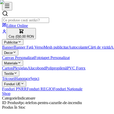
Editor Online
Coș (
0
)
0,00 RON
Publicitar
Banner
Banner Față Verso
Mesh publicitar
Autocolante
Cărți de vizită
Af
Decor
Canvas Personalizat
Fototapet Personalizat
Materiale
Carton
Plexiglas
Alucobond
Polipropilenă
PVC Forex
Textile
Tricouri
Hanorace
Șepci
Fonduri UE
Fonduri PNRR
Fonduri REGIO
Fonduri Naționale
Shop
Categorie
Indicatoare
ID Produs
#
pc-telefon-pentru-cazurile-de-incendiu
Produs în Stoc