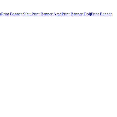
a
Print Banner
Sibiu
Print Banner
Arad
Print Banner
Dolj
Print Banner