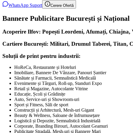
WhatsApp Suport
Cerere Ofertă
Bannere Publicitare București și Național
Acoperire Ilfov: Popești Leordeni, Afumați, Chiajna
Cartiere București: Militari, Drumul Taberei, Titan, 
Soluții de print pentru industrii:
HoReCa, Restaurante și Hoteluri
Imobiliare, Bannere De Vânzare, Panouri Șantier
Sănătate și Farmacii, Semnalistică Medicală
Evenimente și Târguri, Roll-up, Standuri Expo
Retail și Magazine, Autocolante Vitrine
Educație, Școli și Grădinițe
Auto, Service-uri și Showroom-uri
Sport și Fitness, Săli de sport
Construcții și Arhitectură, Mesh-uri Gigant
Beauty & Wellness, Saloane de înfrumusețare
Logistică și Depozite, Semnalistică Industrială
Corporate, Branding Birouri, Autocolant Geamuri
Publicitate Stradală, Mesh-uri și Bannere Mari