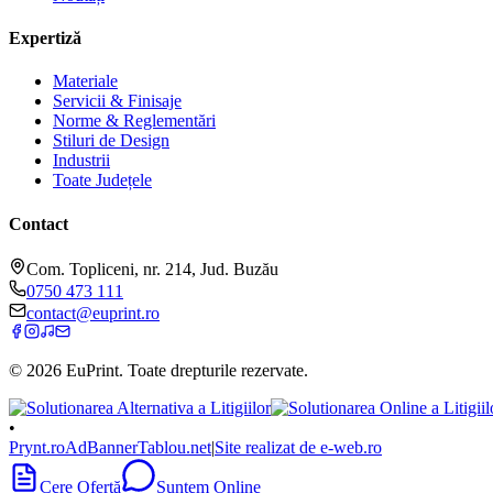
Expertiză
Materiale
Servicii & Finisaje
Norme & Reglementări
Stiluri de Design
Industrii
Toate Județele
Contact
Com. Topliceni, nr. 214, Jud. Buzău
0750 473 111
contact@euprint.ro
©
2026
EuPrint
. Toate drepturile rezervate.
•
Prynt.ro
AdBanner
Tablou.net
|
Site realizat de e-web.ro
Cere Ofertă
Suntem Online