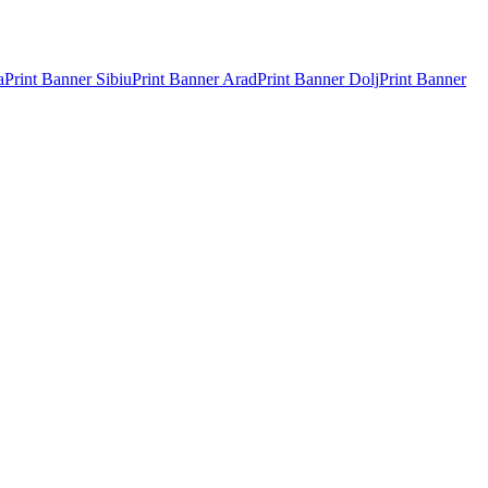
a
Print Banner
Sibiu
Print Banner
Arad
Print Banner
Dolj
Print Banner