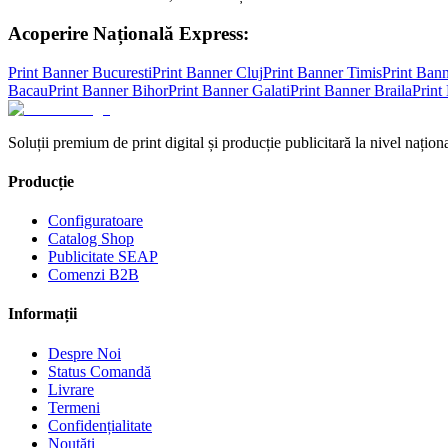
Acoperire Națională Express:
Print Banner
Bucuresti
Print Banner
Cluj
Print Banner
Timis
Print Ban
Bacau
Print Banner
Bihor
Print Banner
Galati
Print Banner
Braila
Print
Soluții premium de print digital și producție publicitară la nivel naționa
Producție
Configuratoare
Catalog Shop
Publicitate SEAP
Comenzi B2B
Informații
Despre Noi
Status Comandă
Livrare
Termeni
Confidențialitate
Noutăți