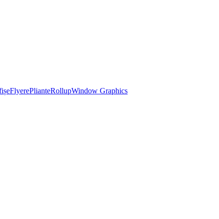
ișe
Flyere
Pliante
Rollup
Window Graphics