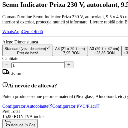
Semn Indicator Priza 230 V, autocolant, 9.5
Comandă online Semn Indicator Priza 230 V, autocolant, 9.5 x 4.5 cm, 
interior și exterior, protecția muncii și informare. Livrare rapidă prin E
WhatsApp
Cere Ofertă
Alege Dimensiunea
Standard (vezi descriere)
A4 (21 x 29.7 cm)
A3 (29.7 x 42 cm)
3
Preț de bază
+
7,95 RON
+
23,85 RON
+
Cantitate
Livrare:
Ai nevoie de altceva?
Putem produce semne pe orice material (Plexiglass, Alucobond, etc.) și
Configurator Autocolante
Configurator PVC/Plăci
Preț Total
15,90 RON
TVA inclus
Adaugă în Coș