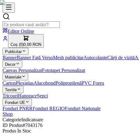
Editor Online
Coș (
0
)
0,00 RON
Publicitar
Banner
Banner Față Verso
Mesh publicitar
Autocolante
Cărți de vizită
Af
Decor
Canvas Personalizat
Fototapet Personalizat
Materiale
Carton
Plexiglas
Alucobond
Polipropilenă
PVC Forex
Textile
Tricouri
Hanorace
Șepci
Fonduri UE
Fonduri PNRR
Fonduri REGIO
Fonduri Naționale
Shop
Categorie
Indicatoare
ID Produs
#
7043176
Produs în Stoc