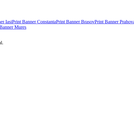
ner
Iasi
Print Banner
Constanta
Print Banner
Brasov
Print Banner
Prahov
 Banner
Mures
l.