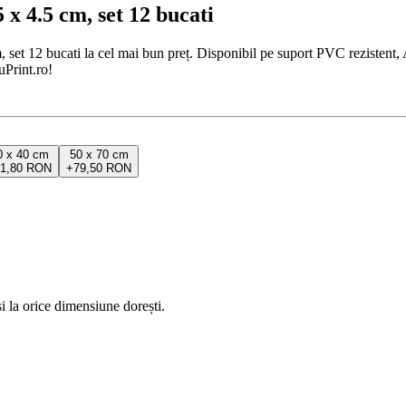
 x 4.5 cm, set 12 bucati
set 12 bucati la cel mai bun preț. Disponibil pe suport PVC rezistent,
uPrint.ro!
0 x 40 cm
50 x 70 cm
31,80 RON
+
79,50 RON
 la orice dimensiune dorești.