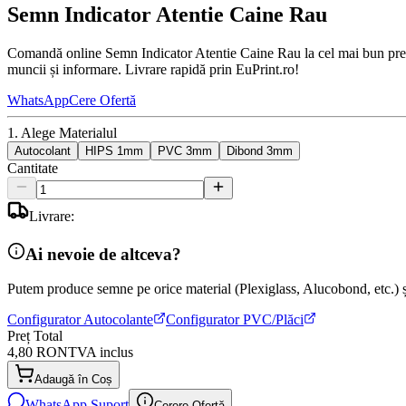
Semn Indicator Atentie Caine Rau
Comandă online Semn Indicator Atentie Caine Rau la cel mai bun preț. 
muncii și informare. Livrare rapidă prin EuPrint.ro!
WhatsApp
Cere Ofertă
1. Alege Materialul
Autocolant
HIPS 1mm
PVC 3mm
Dibond 3mm
Cantitate
Livrare:
Ai nevoie de altceva?
Putem produce semne pe orice material (Plexiglass, Alucobond, etc.) și
Configurator Autocolante
Configurator PVC/Plăci
Preț Total
4,80 RON
TVA inclus
Adaugă în Coș
WhatsApp Suport
Cerere Ofertă