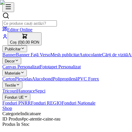
Editor Online
Coș (
0
)
0,00 RON
Publicitar
Banner
Banner Față Verso
Mesh publicitar
Autocolante
Cărți de vizită
Af
Decor
Canvas Personalizat
Fototapet Personalizat
Materiale
Carton
Plexiglas
Alucobond
Polipropilenă
PVC Forex
Textile
Tricouri
Hanorace
Șepci
Fonduri UE
Fonduri PNRR
Fonduri REGIO
Fonduri Naționale
Shop
Categorie
Indicatoare
ID Produs
#
pc-atentie-caine-rau
Produs în Stoc