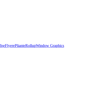
ișe
Flyere
Pliante
Rollup
Window Graphics