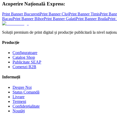
Acoperire Națională Express:
Print Banner
Bucuresti
Print Banner
Cluj
Print Banner
Timis
Print Ban
Bacau
Print Banner
Bihor
Print Banner
Galati
Print Banner
Braila
Print
Soluții premium de print digital și producție publicitară la nivel naționa
Producție
Configuratoare
Catalog Shop
Publicitate SEAP
Comenzi B2B
Informații
Despre Noi
Status Comandă
Livrare
Termeni
Confidențialitate
Noutăți