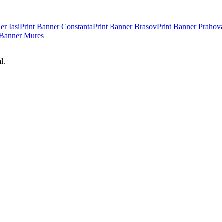
ner
Iasi
Print Banner
Constanta
Print Banner
Brasov
Print Banner
Prahov
 Banner
Mures
l.