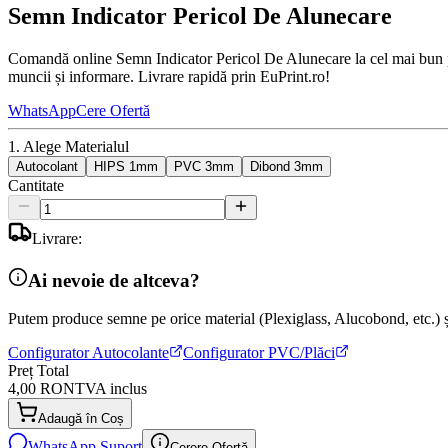
Semn Indicator Pericol De Alunecare
Comandă online Semn Indicator Pericol De Alunecare la cel mai bun pre
muncii și informare. Livrare rapidă prin EuPrint.ro!
WhatsApp
Cere Ofertă
1. Alege Materialul
Autocolant
HIPS 1mm
PVC 3mm
Dibond 3mm
Cantitate
Livrare:
Ai nevoie de altceva?
Putem produce semne pe orice material (Plexiglass, Alucobond, etc.) și
Configurator Autocolante
Configurator PVC/Plăci
Preț Total
4,00 RON
TVA inclus
Adaugă în Coș
WhatsApp Suport
Cerere Ofertă