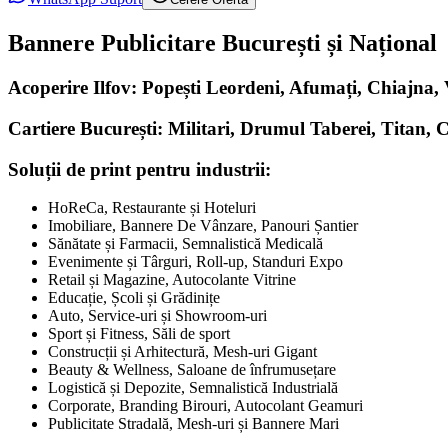
Bannere Publicitare București și Național
Acoperire Ilfov: Popești Leordeni, Afumați, Chiajna
Cartiere București: Militari, Drumul Taberei, Titan, 
Soluții de print pentru industrii:
HoReCa, Restaurante și Hoteluri
Imobiliare, Bannere De Vânzare, Panouri Șantier
Sănătate și Farmacii, Semnalistică Medicală
Evenimente și Târguri, Roll-up, Standuri Expo
Retail și Magazine, Autocolante Vitrine
Educație, Școli și Grădinițe
Auto, Service-uri și Showroom-uri
Sport și Fitness, Săli de sport
Construcții și Arhitectură, Mesh-uri Gigant
Beauty & Wellness, Saloane de înfrumusețare
Logistică și Depozite, Semnalistică Industrială
Corporate, Branding Birouri, Autocolant Geamuri
Publicitate Stradală, Mesh-uri și Bannere Mari