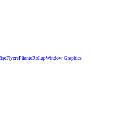
ișe
Flyere
Pliante
Rollup
Window Graphics