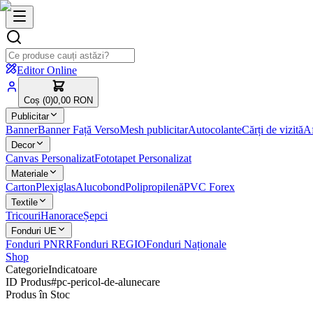
Editor Online
Coș (
0
)
0,00 RON
Publicitar
Banner
Banner Față Verso
Mesh publicitar
Autocolante
Cărți de vizită
Af
Decor
Canvas Personalizat
Fototapet Personalizat
Materiale
Carton
Plexiglas
Alucobond
Polipropilenă
PVC Forex
Textile
Tricouri
Hanorace
Șepci
Fonduri UE
Fonduri PNRR
Fonduri REGIO
Fonduri Naționale
Shop
Categorie
Indicatoare
ID Produs
#
pc-pericol-de-alunecare
Produs în Stoc