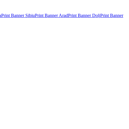
a
Print Banner
Sibiu
Print Banner
Arad
Print Banner
Dolj
Print Banner