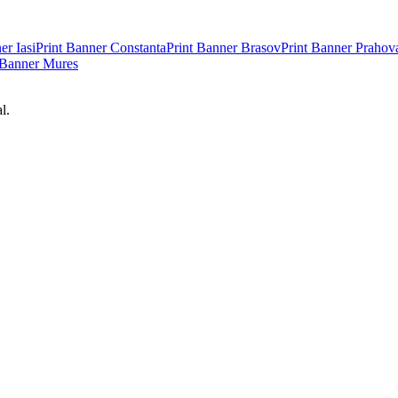
ner
Iasi
Print Banner
Constanta
Print Banner
Brasov
Print Banner
Prahov
 Banner
Mures
l.