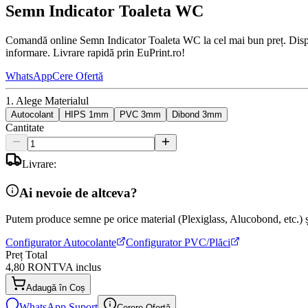
Semn Indicator Toaleta WC
Comandă online Semn Indicator Toaleta WC la cel mai bun preț. Disponi
informare. Livrare rapidă prin EuPrint.ro!
WhatsApp
Cere Ofertă
1. Alege Materialul
Autocolant
HIPS 1mm
PVC 3mm
Dibond 3mm
Cantitate
Livrare:
Ai nevoie de altceva?
Putem produce semne pe orice material (Plexiglass, Alucobond, etc.) și
Configurator Autocolante
Configurator PVC/Plăci
Preț Total
4,80 RON
TVA inclus
Adaugă în Coș
WhatsApp Suport
Cerere Ofertă