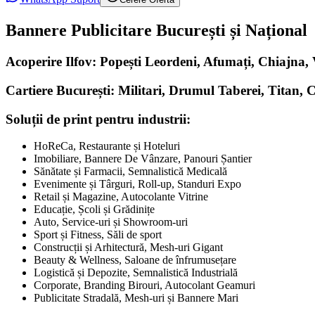
Bannere Publicitare București și Național
Acoperire Ilfov: Popești Leordeni, Afumați, Chiajna
Cartiere București: Militari, Drumul Taberei, Titan, 
Soluții de print pentru industrii:
HoReCa, Restaurante și Hoteluri
Imobiliare, Bannere De Vânzare, Panouri Șantier
Sănătate și Farmacii, Semnalistică Medicală
Evenimente și Târguri, Roll-up, Standuri Expo
Retail și Magazine, Autocolante Vitrine
Educație, Școli și Grădinițe
Auto, Service-uri și Showroom-uri
Sport și Fitness, Săli de sport
Construcții și Arhitectură, Mesh-uri Gigant
Beauty & Wellness, Saloane de înfrumusețare
Logistică și Depozite, Semnalistică Industrială
Corporate, Branding Birouri, Autocolant Geamuri
Publicitate Stradală, Mesh-uri și Bannere Mari