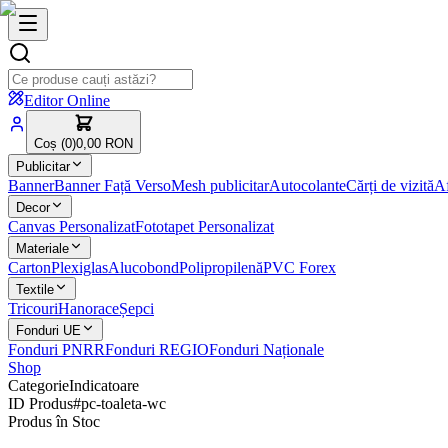
Editor Online
Coș (
0
)
0,00 RON
Publicitar
Banner
Banner Față Verso
Mesh publicitar
Autocolante
Cărți de vizită
Af
Decor
Canvas Personalizat
Fototapet Personalizat
Materiale
Carton
Plexiglas
Alucobond
Polipropilenă
PVC Forex
Textile
Tricouri
Hanorace
Șepci
Fonduri UE
Fonduri PNRR
Fonduri REGIO
Fonduri Naționale
Shop
Categorie
Indicatoare
ID Produs
#
pc-toaleta-wc
Produs în Stoc