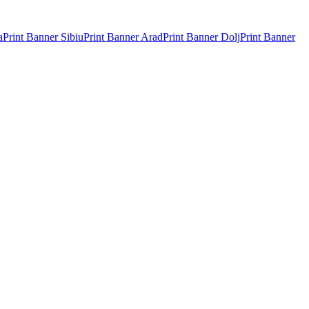
a
Print Banner
Sibiu
Print Banner
Arad
Print Banner
Dolj
Print Banner