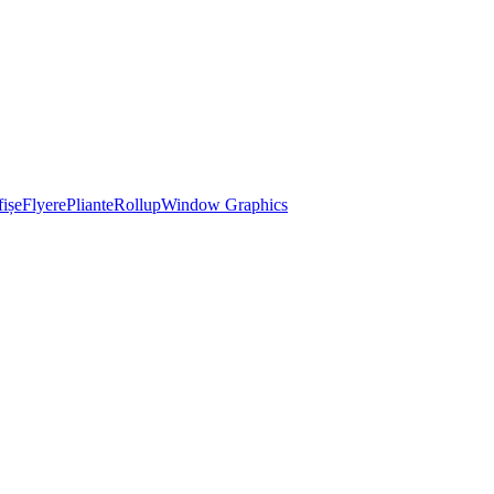
ișe
Flyere
Pliante
Rollup
Window Graphics