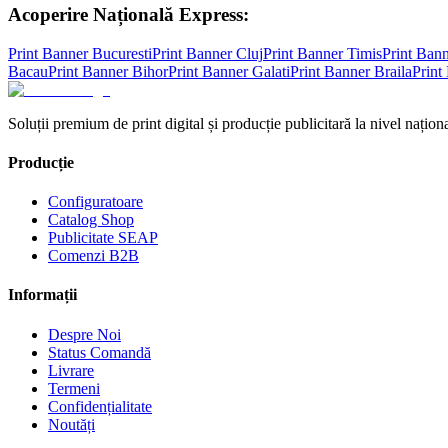
Acoperire Națională Express:
Print Banner
Bucuresti
Print Banner
Cluj
Print Banner
Timis
Print Ban
Bacau
Print Banner
Bihor
Print Banner
Galati
Print Banner
Braila
Print
Soluții premium de print digital și producție publicitară la nivel naționa
Producție
Configuratoare
Catalog Shop
Publicitate SEAP
Comenzi B2B
Informații
Despre Noi
Status Comandă
Livrare
Termeni
Confidențialitate
Noutăți