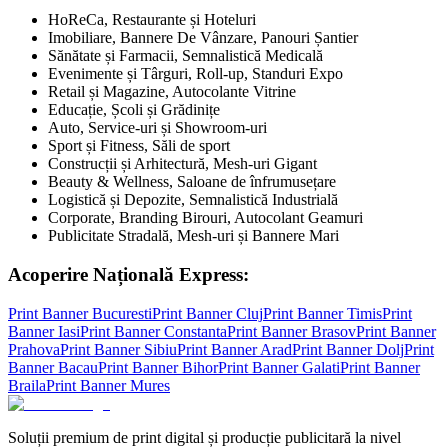
HoReCa, Restaurante și Hoteluri
Imobiliare, Bannere De Vânzare, Panouri Șantier
Sănătate și Farmacii, Semnalistică Medicală
Evenimente și Târguri, Roll-up, Standuri Expo
Retail și Magazine, Autocolante Vitrine
Educație, Școli și Grădinițe
Auto, Service-uri și Showroom-uri
Sport și Fitness, Săli de sport
Construcții și Arhitectură, Mesh-uri Gigant
Beauty & Wellness, Saloane de înfrumusețare
Logistică și Depozite, Semnalistică Industrială
Corporate, Branding Birouri, Autocolant Geamuri
Publicitate Stradală, Mesh-uri și Bannere Mari
Acoperire Națională Express:
Print Banner
Bucuresti
Print Banner
Cluj
Print Banner
Timis
Print
Banner
Iasi
Print Banner
Constanta
Print Banner
Brasov
Print Banner
Prahova
Print Banner
Sibiu
Print Banner
Arad
Print Banner
Dolj
Print
Banner
Bacau
Print Banner
Bihor
Print Banner
Galati
Print Banner
Braila
Print Banner
Mures
Soluții premium de print digital și producție publicitară la nivel