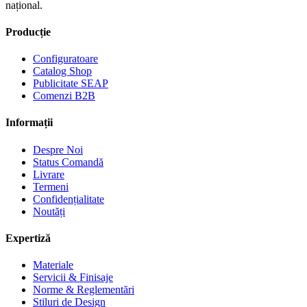
național.
Producție
Configuratoare
Catalog Shop
Publicitate SEAP
Comenzi B2B
Informații
Despre Noi
Status Comandă
Livrare
Termeni
Confidențialitate
Noutăți
Expertiză
Materiale
Servicii & Finisaje
Norme & Reglementări
Stiluri de Design