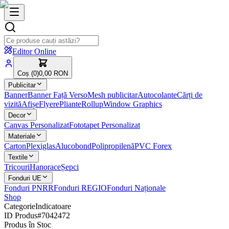
Editor Online
Coș (
0
)
0,00 RON
Publicitar
Banner
Banner Față Verso
Mesh publicitar
Autocolante
Cărți de
vizită
Afișe
Flyere
Pliante
Rollup
Window Graphics
Decor
Canvas Personalizat
Fototapet Personalizat
Materiale
Carton
Plexiglas
Alucobond
Polipropilenă
PVC Forex
Textile
Tricouri
Hanorace
Șepci
Fonduri UE
Fonduri PNRR
Fonduri REGIO
Fonduri Naționale
Shop
Categorie
Indicatoare
ID Produs
#
7042472
Produs în Stoc