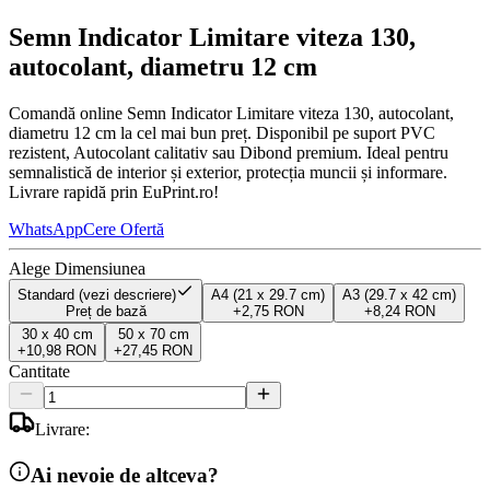
Semn Indicator Limitare viteza 130,
autocolant, diametru 12 cm
Comandă online Semn Indicator Limitare viteza 130, autocolant,
diametru 12 cm la cel mai bun preț. Disponibil pe suport PVC
rezistent, Autocolant calitativ sau Dibond premium. Ideal pentru
semnalistică de interior și exterior, protecția muncii și informare.
Livrare rapidă prin EuPrint.ro!
WhatsApp
Cere Ofertă
Alege Dimensiunea
Standard (vezi descriere)
A4 (21 x 29.7 cm)
A3 (29.7 x 42 cm)
Preț de bază
+
2,75 RON
+
8,24 RON
30 x 40 cm
50 x 70 cm
+
10,98 RON
+
27,45 RON
Cantitate
Livrare:
Ai nevoie de altceva?