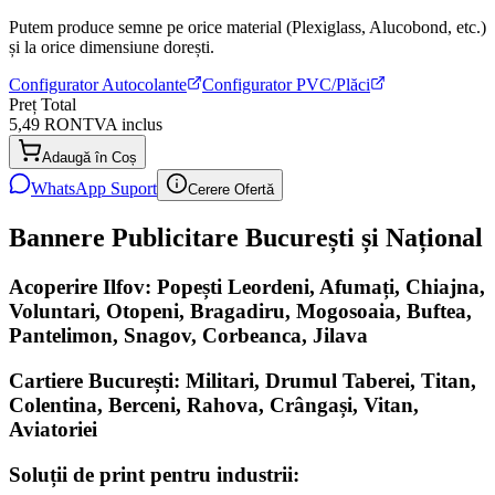
Putem produce semne pe orice material (Plexiglass, Alucobond, etc.)
și la orice dimensiune dorești.
Configurator Autocolante
Configurator PVC/Plăci
Preț Total
5,49 RON
TVA inclus
Adaugă în Coș
WhatsApp Suport
Cerere Ofertă
Bannere Publicitare București și Național
Acoperire Ilfov: Popești Leordeni, Afumați, Chiajna,
Voluntari, Otopeni, Bragadiru, Mogosoaia, Buftea,
Pantelimon, Snagov, Corbeanca, Jilava
Cartiere București: Militari, Drumul Taberei, Titan,
Colentina, Berceni, Rahova, Crângași, Vitan,
Aviatoriei
Soluții de print pentru industrii: