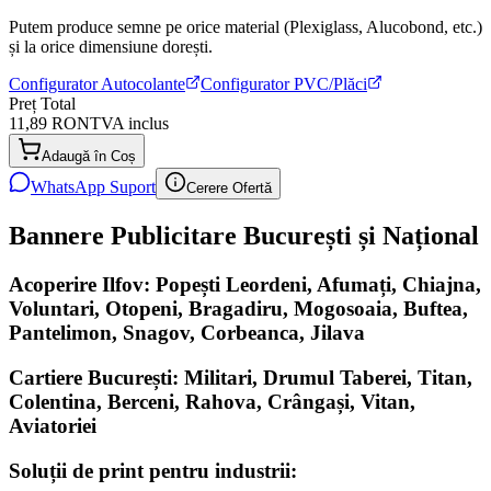
Putem produce semne pe orice material (Plexiglass, Alucobond, etc.)
și la orice dimensiune dorești.
Configurator Autocolante
Configurator PVC/Plăci
Preț Total
11,89 RON
TVA inclus
Adaugă în Coș
WhatsApp Suport
Cerere Ofertă
Bannere Publicitare București și Național
Acoperire Ilfov: Popești Leordeni, Afumați, Chiajna,
Voluntari, Otopeni, Bragadiru, Mogosoaia, Buftea,
Pantelimon, Snagov, Corbeanca, Jilava
Cartiere București: Militari, Drumul Taberei, Titan,
Colentina, Berceni, Rahova, Crângași, Vitan,
Aviatoriei
Soluții de print pentru industrii: