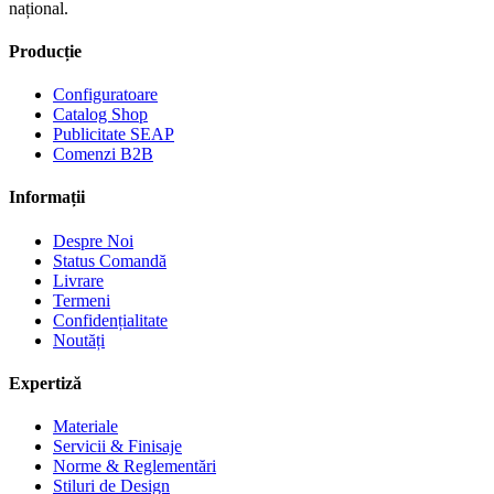
național.
Producție
Configuratoare
Catalog Shop
Publicitate SEAP
Comenzi B2B
Informații
Despre Noi
Status Comandă
Livrare
Termeni
Confidențialitate
Noutăți
Expertiză
Materiale
Servicii & Finisaje
Norme & Reglementări
Stiluri de Design