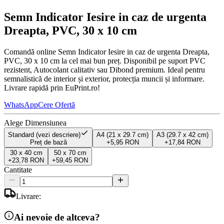
Semn Indicator Iesire in caz de urgenta
Dreapta, PVC, 30 x 10 cm
Comandă online Semn Indicator Iesire in caz de urgenta Dreapta,
PVC, 30 x 10 cm la cel mai bun preț. Disponibil pe suport PVC
rezistent, Autocolant calitativ sau Dibond premium. Ideal pentru
semnalistică de interior și exterior, protecția muncii și informare.
Livrare rapidă prin EuPrint.ro!
WhatsApp
Cere Ofertă
Alege Dimensiunea
Standard (vezi descriere)
A4 (21 x 29.7 cm)
A3 (29.7 x 42 cm)
Preț de bază
+
5,95 RON
+
17,84 RON
30 x 40 cm
50 x 70 cm
+
23,78 RON
+
59,45 RON
Cantitate
Livrare:
Ai nevoie de altceva?