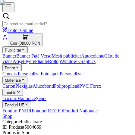
Editor Online
Coș (
0
)
0,00 RON
Publicitar
Banner
Banner Față Verso
Mesh publicitar
Autocolante
Cărți de
vizită
Afișe
Flyere
Pliante
Rollup
Window Graphics
Decor
Canvas Personalizat
Fototapet Personalizat
Materiale
Carton
Plexiglas
Alucobond
Polipropilenă
PVC Forex
Textile
Tricouri
Hanorace
Șepci
Fonduri UE
Fonduri PNRR
Fonduri REGIO
Fonduri Naționale
Shop
Categorie
Indicatoare
ID Produs
#
5004069
Produs în Stoc