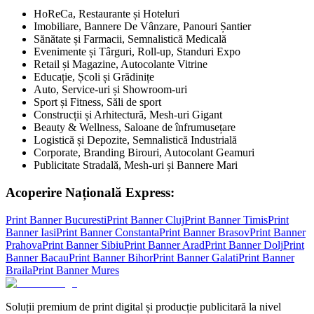
HoReCa, Restaurante și Hoteluri
Imobiliare, Bannere De Vânzare, Panouri Șantier
Sănătate și Farmacii, Semnalistică Medicală
Evenimente și Târguri, Roll-up, Standuri Expo
Retail și Magazine, Autocolante Vitrine
Educație, Școli și Grădinițe
Auto, Service-uri și Showroom-uri
Sport și Fitness, Săli de sport
Construcții și Arhitectură, Mesh-uri Gigant
Beauty & Wellness, Saloane de înfrumusețare
Logistică și Depozite, Semnalistică Industrială
Corporate, Branding Birouri, Autocolant Geamuri
Publicitate Stradală, Mesh-uri și Bannere Mari
Acoperire Națională Express:
Print Banner
Bucuresti
Print Banner
Cluj
Print Banner
Timis
Print
Banner
Iasi
Print Banner
Constanta
Print Banner
Brasov
Print Banner
Prahova
Print Banner
Sibiu
Print Banner
Arad
Print Banner
Dolj
Print
Banner
Bacau
Print Banner
Bihor
Print Banner
Galati
Print Banner
Braila
Print Banner
Mures
Soluții premium de print digital și producție publicitară la nivel