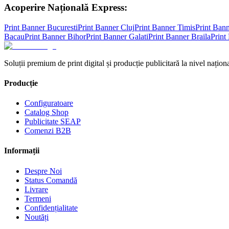
Acoperire Națională Express:
Print Banner
Bucuresti
Print Banner
Cluj
Print Banner
Timis
Print Ban
Bacau
Print Banner
Bihor
Print Banner
Galati
Print Banner
Braila
Print
Soluții premium de print digital și producție publicitară la nivel naționa
Producție
Configuratoare
Catalog Shop
Publicitate SEAP
Comenzi B2B
Informații
Despre Noi
Status Comandă
Livrare
Termeni
Confidențialitate
Noutăți