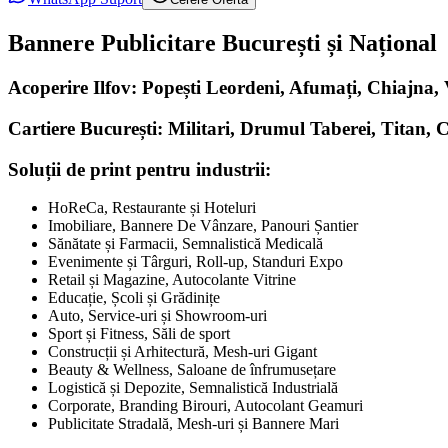
Bannere Publicitare București și Național
Acoperire Ilfov: Popești Leordeni, Afumați, Chiajna
Cartiere București: Militari, Drumul Taberei, Titan, 
Soluții de print pentru industrii:
HoReCa, Restaurante și Hoteluri
Imobiliare, Bannere De Vânzare, Panouri Șantier
Sănătate și Farmacii, Semnalistică Medicală
Evenimente și Târguri, Roll-up, Standuri Expo
Retail și Magazine, Autocolante Vitrine
Educație, Școli și Grădinițe
Auto, Service-uri și Showroom-uri
Sport și Fitness, Săli de sport
Construcții și Arhitectură, Mesh-uri Gigant
Beauty & Wellness, Saloane de înfrumusețare
Logistică și Depozite, Semnalistică Industrială
Corporate, Branding Birouri, Autocolant Geamuri
Publicitate Stradală, Mesh-uri și Bannere Mari