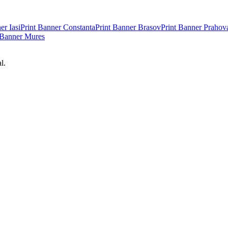
ner
Iasi
Print Banner
Constanta
Print Banner
Brasov
Print Banner
Prahov
 Banner
Mures
l.