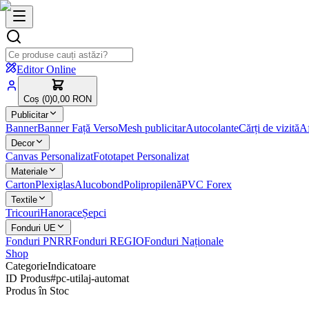
Editor Online
Coș (
0
)
0,00 RON
Publicitar
Banner
Banner Față Verso
Mesh publicitar
Autocolante
Cărți de vizită
Af
Decor
Canvas Personalizat
Fototapet Personalizat
Materiale
Carton
Plexiglas
Alucobond
Polipropilenă
PVC Forex
Textile
Tricouri
Hanorace
Șepci
Fonduri UE
Fonduri PNRR
Fonduri REGIO
Fonduri Naționale
Shop
Categorie
Indicatoare
ID Produs
#
pc-utilaj-automat
Produs în Stoc