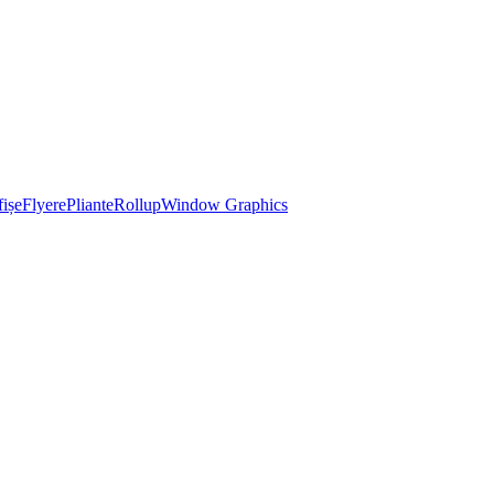
ișe
Flyere
Pliante
Rollup
Window Graphics