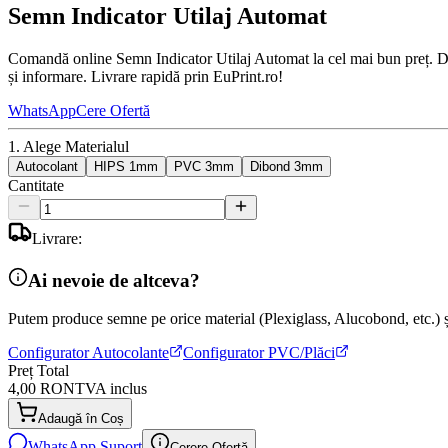
Semn Indicator Utilaj Automat
Comandă online Semn Indicator Utilaj Automat la cel mai bun preț. Dis
și informare. Livrare rapidă prin EuPrint.ro!
WhatsApp
Cere Ofertă
1. Alege Materialul
Autocolant
HIPS 1mm
PVC 3mm
Dibond 3mm
Cantitate
Livrare:
Ai nevoie de altceva?
Putem produce semne pe orice material (Plexiglass, Alucobond, etc.) și
Configurator Autocolante
Configurator PVC/Plăci
Preț Total
4,00 RON
TVA inclus
Adaugă în Coș
WhatsApp Suport
Cerere Ofertă