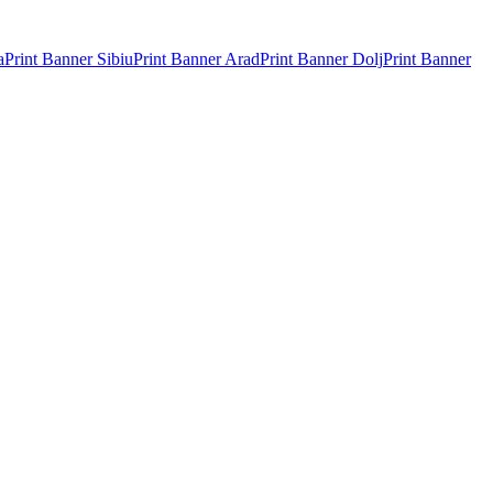
a
Print Banner
Sibiu
Print Banner
Arad
Print Banner
Dolj
Print Banner