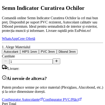
Semn Indicator Curatirea Ochilor
Comandă online Semn Indicator Curatirea Ochilor la cel mai bun
preț. Disponibil pe suport PVC rezistent, Autocolant calitativ sau
Dibond premium. Ideal pentru semnalistică de interior și exterior,
protecția muncii și informare. Livrare rapidă prin EuPrint.ro!
WhatsApp
Cere Ofertă
1. Alege Materialul
Autocolant
HIPS 1mm
PVC 3mm
Dibond 3mm
Cantitate
Livrare:
Ai nevoie de altceva?
Putem produce semne pe orice material (Plexiglass, Alucobond, etc.)
și la orice dimensiune dorești.
Configurator Autocolante
Configurator PVC/Plăci
Preț Total