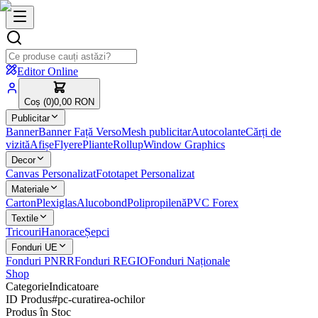
Editor Online
Coș (
0
)
0,00 RON
Publicitar
Banner
Banner Față Verso
Mesh publicitar
Autocolante
Cărți de
vizită
Afișe
Flyere
Pliante
Rollup
Window Graphics
Decor
Canvas Personalizat
Fototapet Personalizat
Materiale
Carton
Plexiglas
Alucobond
Polipropilenă
PVC Forex
Textile
Tricouri
Hanorace
Șepci
Fonduri UE
Fonduri PNRR
Fonduri REGIO
Fonduri Naționale
Shop
Categorie
Indicatoare
ID Produs
#
pc-curatirea-ochilor
Produs în Stoc