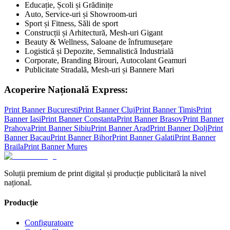
Educație, Școli și Grădinițe
Auto, Service-uri și Showroom-uri
Sport și Fitness, Săli de sport
Construcții și Arhitectură, Mesh-uri Gigant
Beauty & Wellness, Saloane de înfrumusețare
Logistică și Depozite, Semnalistică Industrială
Corporate, Branding Birouri, Autocolant Geamuri
Publicitate Stradală, Mesh-uri și Bannere Mari
Acoperire Națională Express:
Print Banner
Bucuresti
Print Banner
Cluj
Print Banner
Timis
Print
Banner
Iasi
Print Banner
Constanta
Print Banner
Brasov
Print Banner
Prahova
Print Banner
Sibiu
Print Banner
Arad
Print Banner
Dolj
Print
Banner
Bacau
Print Banner
Bihor
Print Banner
Galati
Print Banner
Braila
Print Banner
Mures
Soluții premium de print digital și producție publicitară la nivel
național.
Producție
Configuratoare