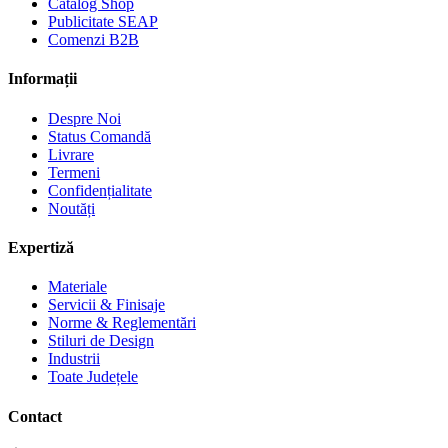
Catalog Shop
Publicitate SEAP
Comenzi B2B
Informații
Despre Noi
Status Comandă
Livrare
Termeni
Confidențialitate
Noutăți
Expertiză
Materiale
Servicii & Finisaje
Norme & Reglementări
Stiluri de Design
Industrii
Toate Județele
Contact