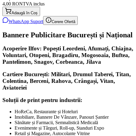
4,00 RON
TVA inclus
Adaugă în Coș
WhatsApp Suport
Cerere Ofertă
Bannere Publicitare București și Național
Acoperire Ilfov: Popești Leordeni, Afumați, Chiajna,
Voluntari, Otopeni, Bragadiru, Mogosoaia, Buftea,
Pantelimon, Snagov, Corbeanca, Jilava
Cartiere București: Militari, Drumul Taberei, Titan,
Colentina, Berceni, Rahova, Crângași, Vitan,
Aviatoriei
Soluții de print pentru industrii:
HoReCa, Restaurante și Hoteluri
Imobiliare, Bannere De Vânzare, Panouri Șantier
Sănătate și Farmacii, Semnalistică Medicală
Evenimente și Târguri, Roll-up, Standuri Expo
Retail și Magazine, Autocolante Vitrine