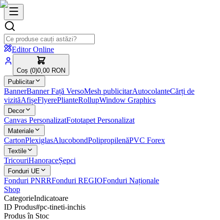
Editor Online
Coș (
0
)
0,00 RON
Publicitar
Banner
Banner Față Verso
Mesh publicitar
Autocolante
Cărți de
vizită
Afișe
Flyere
Pliante
Rollup
Window Graphics
Decor
Canvas Personalizat
Fototapet Personalizat
Materiale
Carton
Plexiglas
Alucobond
Polipropilenă
PVC Forex
Textile
Tricouri
Hanorace
Șepci
Fonduri UE
Fonduri PNRR
Fonduri REGIO
Fonduri Naționale
Shop
Categorie
Indicatoare
ID Produs
#
pc-tineti-inchis
Produs în Stoc