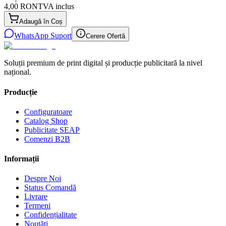
4,00 RON
TVA inclus
Adaugă în Coș
WhatsApp Suport
Cerere Ofertă
Soluții premium de print digital și producție publicitară la nivel
național.
Producție
Configuratoare
Catalog Shop
Publicitate SEAP
Comenzi B2B
Informații
Despre Noi
Status Comandă
Livrare
Termeni
Confidențialitate
Noutăți