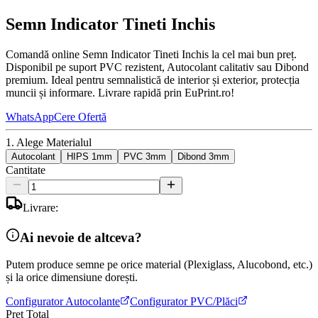
Semn Indicator Tineti Inchis
Comandă online Semn Indicator Tineti Inchis la cel mai bun preț.
Disponibil pe suport PVC rezistent, Autocolant calitativ sau Dibond
premium. Ideal pentru semnalistică de interior și exterior, protecția
muncii și informare. Livrare rapidă prin EuPrint.ro!
WhatsApp
Cere Ofertă
1. Alege Materialul
Autocolant
HIPS 1mm
PVC 3mm
Dibond 3mm
Cantitate
Livrare:
Ai nevoie de altceva?
Putem produce semne pe orice material (Plexiglass, Alucobond, etc.)
și la orice dimensiune dorești.
Configurator Autocolante
Configurator PVC/Plăci
Preț Total