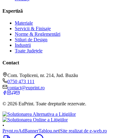
Expertiză
Materiale
Servicii & Finisaje
Norme & Reglementări
Stiluri de Design
Industrii
Toate Județele
Contact
Com. Topliceni, nr. 214, Jud. Buzău
0750 473 111
contact@euprint.ro
©
2026
EuPrint
. Toate drepturile rezervate.
•
Prynt.ro
AdBanner
Tablou.net
|
Site realizat de e-web.ro