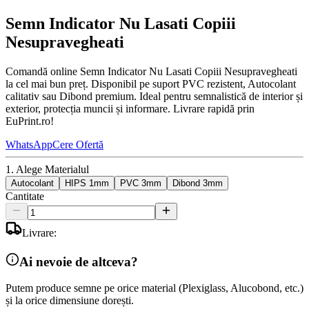
Semn Indicator Nu Lasati Copiii
Nesupravegheati
Comandă online Semn Indicator Nu Lasati Copiii Nesupravegheati
la cel mai bun preț. Disponibil pe suport PVC rezistent, Autocolant
calitativ sau Dibond premium. Ideal pentru semnalistică de interior și
exterior, protecția muncii și informare. Livrare rapidă prin
EuPrint.ro!
WhatsApp
Cere Ofertă
1. Alege Materialul
Autocolant
HIPS 1mm
PVC 3mm
Dibond 3mm
Cantitate
Livrare:
Ai nevoie de altceva?
Putem produce semne pe orice material (Plexiglass, Alucobond, etc.)
și la orice dimensiune dorești.