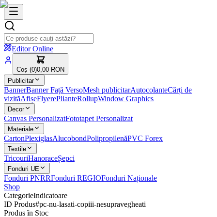
Editor Online
Coș (
0
)
0,00 RON
Publicitar
Banner
Banner Față Verso
Mesh publicitar
Autocolante
Cărți de
vizită
Afișe
Flyere
Pliante
Rollup
Window Graphics
Decor
Canvas Personalizat
Fototapet Personalizat
Materiale
Carton
Plexiglas
Alucobond
Polipropilenă
PVC Forex
Textile
Tricouri
Hanorace
Șepci
Fonduri UE
Fonduri PNRR
Fonduri REGIO
Fonduri Naționale
Shop
Categorie
Indicatoare
ID Produs
#
pc-nu-lasati-copiii-nesupravegheati
Produs în Stoc