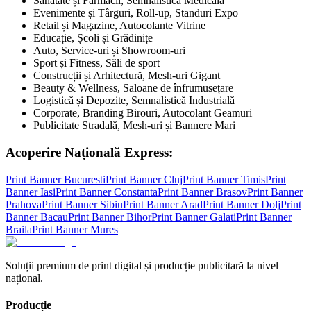
Sănătate și Farmacii, Semnalistică Medicală
Evenimente și Târguri, Roll-up, Standuri Expo
Retail și Magazine, Autocolante Vitrine
Educație, Școli și Grădinițe
Auto, Service-uri și Showroom-uri
Sport și Fitness, Săli de sport
Construcții și Arhitectură, Mesh-uri Gigant
Beauty & Wellness, Saloane de înfrumusețare
Logistică și Depozite, Semnalistică Industrială
Corporate, Branding Birouri, Autocolant Geamuri
Publicitate Stradală, Mesh-uri și Bannere Mari
Acoperire Națională Express:
Print Banner
Bucuresti
Print Banner
Cluj
Print Banner
Timis
Print
Banner
Iasi
Print Banner
Constanta
Print Banner
Brasov
Print Banner
Prahova
Print Banner
Sibiu
Print Banner
Arad
Print Banner
Dolj
Print
Banner
Bacau
Print Banner
Bihor
Print Banner
Galati
Print Banner
Braila
Print Banner
Mures
Soluții premium de print digital și producție publicitară la nivel
național.
Producție