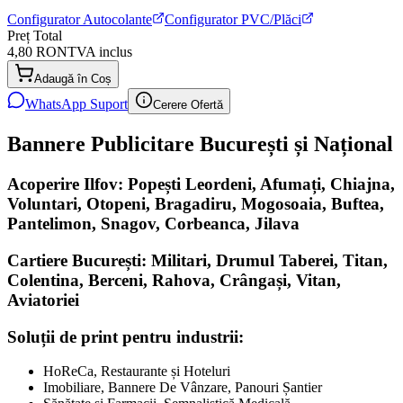
Configurator Autocolante
Configurator PVC/Plăci
Preț Total
4,80 RON
TVA inclus
Adaugă în Coș
WhatsApp Suport
Cerere Ofertă
Bannere Publicitare București și Național
Acoperire Ilfov: Popești Leordeni, Afumați, Chiajna,
Voluntari, Otopeni, Bragadiru, Mogosoaia, Buftea,
Pantelimon, Snagov, Corbeanca, Jilava
Cartiere București: Militari, Drumul Taberei, Titan,
Colentina, Berceni, Rahova, Crângași, Vitan,
Aviatoriei
Soluții de print pentru industrii:
HoReCa, Restaurante și Hoteluri
Imobiliare, Bannere De Vânzare, Panouri Șantier