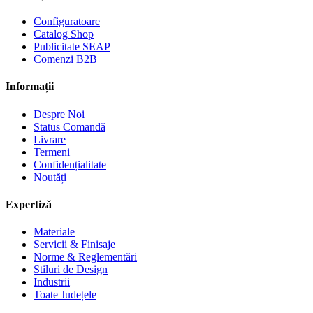
Configuratoare
Catalog Shop
Publicitate SEAP
Comenzi B2B
Informații
Despre Noi
Status Comandă
Livrare
Termeni
Confidențialitate
Noutăți
Expertiză
Materiale
Servicii & Finisaje
Norme & Reglementări
Stiluri de Design
Industrii
Toate Județele