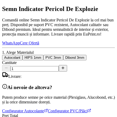
Semn Indicator Pericol De Explozie
Comandă online Semn Indicator Pericol De Explozie la cel mai bun
preț. Disponibil pe suport PVC rezistent, Autocolant calitativ sau
Dibond premium. Ideal pentru semnalistică de interior și exterior,
protecția muncii și informare. Livrare rapidă prin EuPrint.ro!
WhatsApp
Cere Ofertă
1. Alege Materialul
Autocolant
HIPS 1mm
PVC 3mm
Dibond 3mm
Cantitate
Livrare:
Ai nevoie de altceva?
Putem produce semne pe orice material (Plexiglass, Alucobond, etc.)
și la orice dimensiune dorești.
Configurator Autocolante
Configurator PVC/Plăci
Preț Total