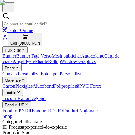
Editor Online
Coș (
0
)
0,00 RON
Publicitar
Banner
Banner Față Verso
Mesh publicitar
Autocolante
Cărți de
vizită
Afișe
Flyere
Pliante
Rollup
Window Graphics
Decor
Canvas Personalizat
Fototapet Personalizat
Materiale
Carton
Plexiglas
Alucobond
Polipropilenă
PVC Forex
Textile
Tricouri
Hanorace
Șepci
Fonduri UE
Fonduri PNRR
Fonduri REGIO
Fonduri Naționale
Shop
Categorie
Indicatoare
ID Produs
#
pc-pericol-de-explozie
Produs în Stoc