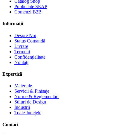
Catalog Shop
Publicitate SEAP
Comenzi B2B
Informații
Despre Noi
Status Comandă
Livrare
Termeni
Confidențialitate
Noutăți
Expertiză
Materiale
Servicii & Finisaje
Norme & Reglementări
Stiluri de Design
Industrii
Toate Județele
Contact