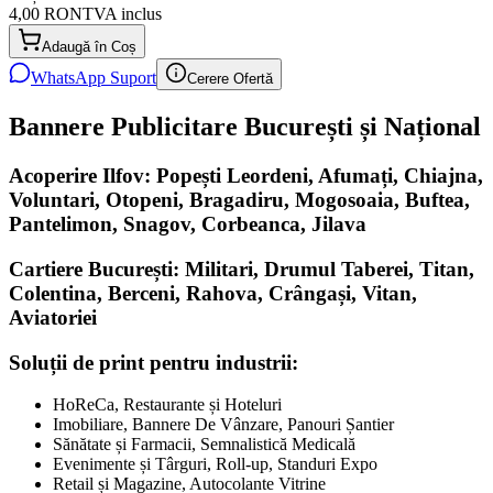
4,00 RON
TVA inclus
Adaugă în Coș
WhatsApp Suport
Cerere Ofertă
Bannere Publicitare București și Național
Acoperire Ilfov: Popești Leordeni, Afumați, Chiajna,
Voluntari, Otopeni, Bragadiru, Mogosoaia, Buftea,
Pantelimon, Snagov, Corbeanca, Jilava
Cartiere București: Militari, Drumul Taberei, Titan,
Colentina, Berceni, Rahova, Crângași, Vitan,
Aviatoriei
Soluții de print pentru industrii:
HoReCa, Restaurante și Hoteluri
Imobiliare, Bannere De Vânzare, Panouri Șantier
Sănătate și Farmacii, Semnalistică Medicală
Evenimente și Târguri, Roll-up, Standuri Expo
Retail și Magazine, Autocolante Vitrine