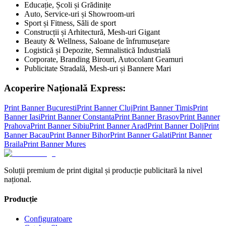
Educație, Școli și Grădinițe
Auto, Service-uri și Showroom-uri
Sport și Fitness, Săli de sport
Construcții și Arhitectură, Mesh-uri Gigant
Beauty & Wellness, Saloane de înfrumusețare
Logistică și Depozite, Semnalistică Industrială
Corporate, Branding Birouri, Autocolant Geamuri
Publicitate Stradală, Mesh-uri și Bannere Mari
Acoperire Națională Express:
Print Banner
Bucuresti
Print Banner
Cluj
Print Banner
Timis
Print
Banner
Iasi
Print Banner
Constanta
Print Banner
Brasov
Print Banner
Prahova
Print Banner
Sibiu
Print Banner
Arad
Print Banner
Dolj
Print
Banner
Bacau
Print Banner
Bihor
Print Banner
Galati
Print Banner
Braila
Print Banner
Mures
Soluții premium de print digital și producție publicitară la nivel
național.
Producție
Configuratoare