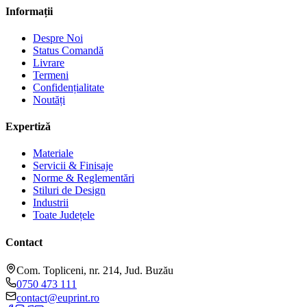
Informații
Despre Noi
Status Comandă
Livrare
Termeni
Confidențialitate
Noutăți
Expertiză
Materiale
Servicii & Finisaje
Norme & Reglementări
Stiluri de Design
Industrii
Toate Județele
Contact
Com. Topliceni, nr. 214, Jud. Buzău
0750 473 111
contact@euprint.ro