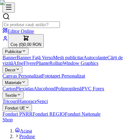
Editor Online
Coș (
0
)
0,00 RON
Publicitar
Banner
Banner Față Verso
Mesh publicitar
Autocolante
Cărți de
vizită
Afișe
Flyere
Pliante
Rollup
Window Graphics
Decor
Canvas Personalizat
Fototapet Personalizat
Materiale
Carton
Plexiglas
Alucobond
Polipropilenă
PVC Forex
Textile
Tricouri
Hanorace
Șepci
Fonduri UE
Fonduri PNRR
Fonduri REGIO
Fonduri Naționale
Shop
Acasa
Produse