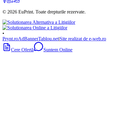
©
2026
EuPrint
. Toate drepturile rezervate.
•
Prynt.ro
AdBanner
Tablou.net
|
Site realizat de e-web.ro
Cere Ofertă
Suntem Online