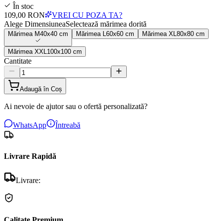
În stoc
109,00 RON
VREI CU POZA TA?
Alege Dimensiunea
Selectează mărimea dorită
Mărimea
M
40x40 cm
Mărimea
L
60x60 cm
Mărimea
XL
80x80 cm
Mărimea
XXL
100x100 cm
Cantitate
Adaugă în Coș
Ai nevoie de ajutor sau o ofertă personalizată?
WhatsApp
Întreabă
Livrare Rapidă
Livrare:
Calitate Premium