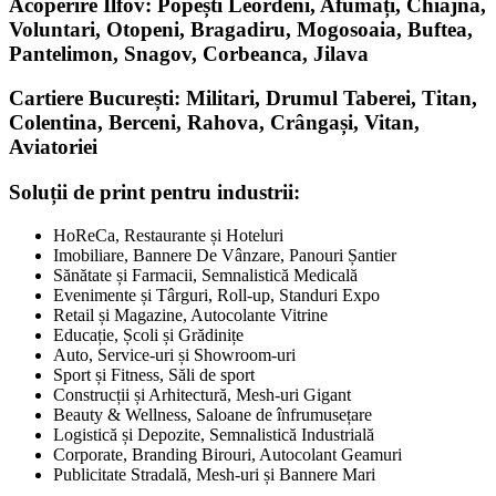
Acoperire Ilfov: Popești Leordeni, Afumați, Chiajna,
Voluntari, Otopeni, Bragadiru, Mogosoaia, Buftea,
Pantelimon, Snagov, Corbeanca, Jilava
Cartiere București: Militari, Drumul Taberei, Titan,
Colentina, Berceni, Rahova, Crângași, Vitan,
Aviatoriei
Soluții de print pentru industrii:
HoReCa, Restaurante și Hoteluri
Imobiliare, Bannere De Vânzare, Panouri Șantier
Sănătate și Farmacii, Semnalistică Medicală
Evenimente și Târguri, Roll-up, Standuri Expo
Retail și Magazine, Autocolante Vitrine
Educație, Școli și Grădinițe
Auto, Service-uri și Showroom-uri
Sport și Fitness, Săli de sport
Construcții și Arhitectură, Mesh-uri Gigant
Beauty & Wellness, Saloane de înfrumusețare
Logistică și Depozite, Semnalistică Industrială
Corporate, Branding Birouri, Autocolant Geamuri
Publicitate Stradală, Mesh-uri și Bannere Mari