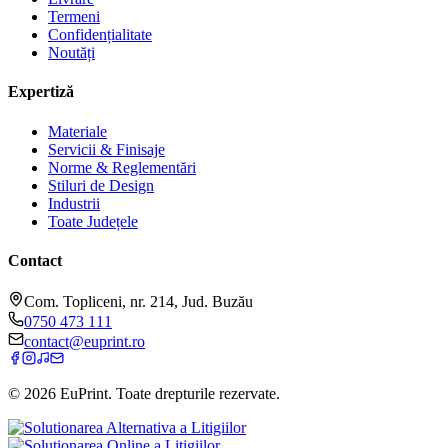
Termeni
Confidențialitate
Noutăți
Expertiză
Materiale
Servicii & Finisaje
Norme & Reglementări
Stiluri de Design
Industrii
Toate Județele
Contact
Com. Topliceni, nr. 214, Jud. Buzău
0750 473 111
contact@euprint.ro
©
2026
EuPrint
. Toate drepturile rezervate.