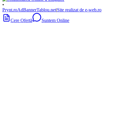
•
Prynt.ro
AdBanner
Tablou.net
|
Site realizat de e-web.ro
Cere Ofertă
Suntem Online