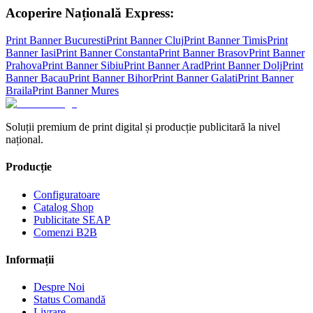
Acoperire Națională Express:
Print Banner
Bucuresti
Print Banner
Cluj
Print Banner
Timis
Print
Banner
Iasi
Print Banner
Constanta
Print Banner
Brasov
Print Banner
Prahova
Print Banner
Sibiu
Print Banner
Arad
Print Banner
Dolj
Print
Banner
Bacau
Print Banner
Bihor
Print Banner
Galati
Print Banner
Braila
Print Banner
Mures
Soluții premium de print digital și producție publicitară la nivel
național.
Producție
Configuratoare
Catalog Shop
Publicitate SEAP
Comenzi B2B
Informații
Despre Noi
Status Comandă
Livrare