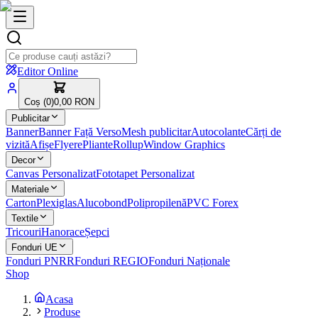
Editor Online
Coș (
0
)
0,00 RON
Publicitar
Banner
Banner Față Verso
Mesh publicitar
Autocolante
Cărți de
vizită
Afișe
Flyere
Pliante
Rollup
Window Graphics
Decor
Canvas Personalizat
Fototapet Personalizat
Materiale
Carton
Plexiglas
Alucobond
Polipropilenă
PVC Forex
Textile
Tricouri
Hanorace
Șepci
Fonduri UE
Fonduri PNRR
Fonduri REGIO
Fonduri Naționale
Shop
Acasa
Produse