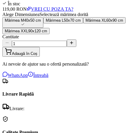
În stoc
119,00 RON
VREI CU POZA TA?
Alege Dimensiunea
Selectează mărimea dorită
Mărimea
M
40x50 cm
Mărimea
L
50x70 cm
Mărimea
XL
60x90 cm
Mărimea
XXL
90x120 cm
Cantitate
Adaugă în Coș
Ai nevoie de ajutor sau o ofertă personalizată?
WhatsApp
Întreabă
Livrare Rapidă
Livrare:
Calitate Premium