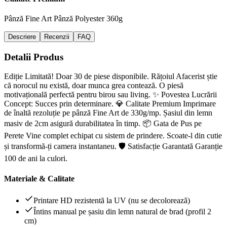
Pânză Fine Art
Pânză Polyester 360g
Descriere
Recenzii
FAQ
Detalii Produs
Ediție Limitată! Doar 30 de piese disponibile. Rățoiul Afacerist știe
că norocul nu există, doar munca grea contează. O piesă
motivațională perfectă pentru birou sau living. ✨ Povestea Lucrării
Concept: Succes prin determinare. 💎 Calitate Premium Imprimare
de înaltă rezoluție pe pânză Fine Art de 330g/mp. Șasiul din lemn
masiv de 2cm asigură durabilitatea în timp. 📦 Gata de Pus pe
Perete Vine complet echipat cu sistem de prindere. Scoate-l din cutie
și transformă-ți camera instantaneu. 🛡️ Satisfacție Garantată Garanție
100 de ani la culori.
Materiale & Calitate
Printare HD rezistentă la UV (nu se decolorează)
Întins manual pe șasiu din lemn natural de brad (profil 2
cm)