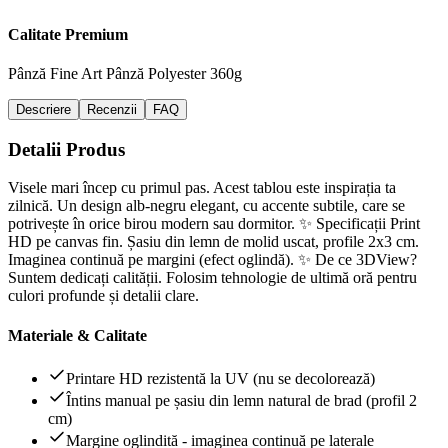
Calitate Premium
Pânză Fine Art
Pânză Polyester 360g
Descriere
Recenzii
FAQ
Detalii Produs
Visele mari încep cu primul pas. Acest tablou este inspirația ta
zilnică. Un design alb-negru elegant, cu accente subtile, care se
potrivește în orice birou modern sau dormitor. ✨ Specificații Print
HD pe canvas fin. Șasiu din lemn de molid uscat, profile 2x3 cm.
Imaginea continuă pe margini (efect oglindă). ✨ De ce 3DView?
Suntem dedicați calității. Folosim tehnologie de ultimă oră pentru
culori profunde și detalii clare.
Materiale & Calitate
Printare HD rezistentă la UV (nu se decolorează)
Întins manual pe șasiu din lemn natural de brad (profil 2
cm)
Margine oglindită - imaginea continuă pe laterale