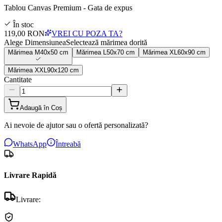
Tablou Canvas Premium - Gata de expus
În stoc
119,00 RON
VREI CU POZA TA?
Alege Dimensiunea
Selectează mărimea dorită
Mărimea
M
40x50 cm
Mărimea
L
50x70 cm
Mărimea
XL
60x90 cm
Mărimea
XXL
90x120 cm
Cantitate
Adaugă în Coș
Ai nevoie de ajutor sau o ofertă personalizată?
WhatsApp
Întreabă
Livrare Rapidă
Livrare: