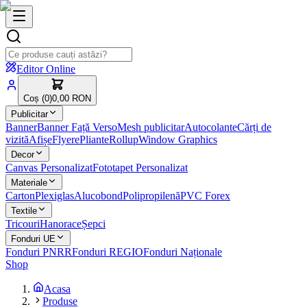
Editor Online
Coș (
0
)
0,00 RON
Publicitar
Banner
Banner Față Verso
Mesh publicitar
Autocolante
Cărți de
vizită
Afișe
Flyere
Pliante
Rollup
Window Graphics
Decor
Canvas Personalizat
Fototapet Personalizat
Materiale
Carton
Plexiglas
Alucobond
Polipropilenă
PVC Forex
Textile
Tricouri
Hanorace
Șepci
Fonduri UE
Fonduri PNRR
Fonduri REGIO
Fonduri Naționale
Shop
Acasa
Produse