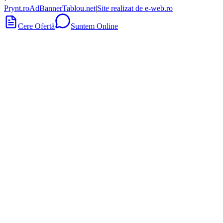
Prynt.ro
AdBanner
Tablou.net
|
Site realizat de e-web.ro
Cere Ofertă
Suntem Online