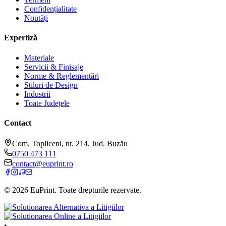
Confidențialitate
Noutăți
Expertiză
Materiale
Servicii & Finisaje
Norme & Reglementări
Stiluri de Design
Industrii
Toate Județele
Contact
Com. Topliceni, nr. 214, Jud. Buzău
0750 473 111
contact@euprint.ro
©
2026
EuPrint
. Toate drepturile rezervate.
•