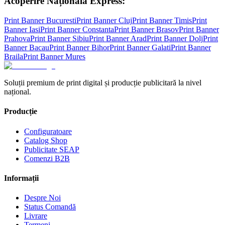
Acoperire Națională Express:
Print Banner
Bucuresti
Print Banner
Cluj
Print Banner
Timis
Print
Banner
Iasi
Print Banner
Constanta
Print Banner
Brasov
Print Banner
Prahova
Print Banner
Sibiu
Print Banner
Arad
Print Banner
Dolj
Print
Banner
Bacau
Print Banner
Bihor
Print Banner
Galati
Print Banner
Braila
Print Banner
Mures
Soluții premium de print digital și producție publicitară la nivel
național.
Producție
Configuratoare
Catalog Shop
Publicitate SEAP
Comenzi B2B
Informații
Despre Noi
Status Comandă
Livrare
Termeni