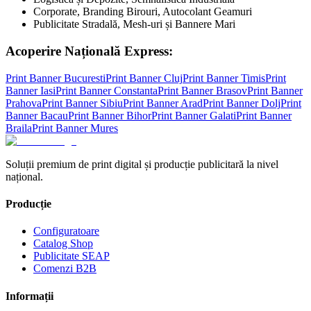
Corporate, Branding Birouri, Autocolant Geamuri
Publicitate Stradală, Mesh-uri și Bannere Mari
Acoperire Națională Express:
Print Banner
Bucuresti
Print Banner
Cluj
Print Banner
Timis
Print
Banner
Iasi
Print Banner
Constanta
Print Banner
Brasov
Print Banner
Prahova
Print Banner
Sibiu
Print Banner
Arad
Print Banner
Dolj
Print
Banner
Bacau
Print Banner
Bihor
Print Banner
Galati
Print Banner
Braila
Print Banner
Mures
Soluții premium de print digital și producție publicitară la nivel
național.
Producție
Configuratoare
Catalog Shop
Publicitate SEAP
Comenzi B2B
Informații