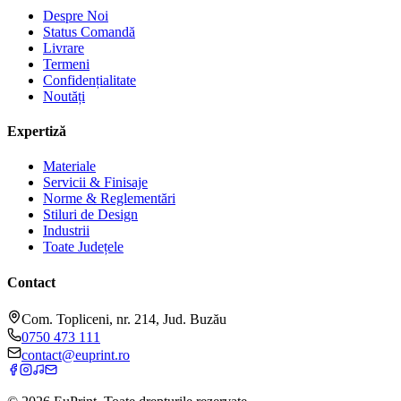
Despre Noi
Status Comandă
Livrare
Termeni
Confidențialitate
Noutăți
Expertiză
Materiale
Servicii & Finisaje
Norme & Reglementări
Stiluri de Design
Industrii
Toate Județele
Contact
Com. Topliceni, nr. 214, Jud. Buzău
0750 473 111
contact@euprint.ro