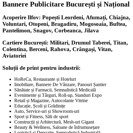
Bannere Publicitare București și Național
Acoperire Ilfov: Popești Leordeni, Afumați, Chiajna,
Voluntari, Otopeni, Bragadiru, Mogosoaia, Buftea,
Pantelimon, Snagov, Corbeanca, Jilava
Cartiere București: Militari, Drumul Taberei, Titan,
Colentina, Berceni, Rahova, Crângași, Vitan,
Aviatoriei
Soluții de print pentru industrii:
HoReCa, Restaurante și Hoteluri
Imobiliare, Bannere De Vânzare, Panouri Șantier
Sănătate și Farmacii, Semnalistică Medicală
Evenimente și Târguri, Roll-up, Standuri Expo
Retail și Magazine, Autocolante Vitrine
Educație, Școli și Grădinițe
Auto, Service-uri și Showroom-uri
Sport și Fitness, Săli de sport
Construcții și Arhitectură, Mesh-uri Gigant
Beauty & Wellness, Saloane de înfrumusețare
Logistică și Depozite, Semnalistică Industrială