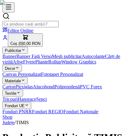
Editor Online
Coș (
0
)
0,00 RON
Publicitar
Banner
Banner Față Verso
Mesh publicitar
Autocolante
Cărți de
vizită
Afișe
Flyere
Pliante
Rollup
Window Graphics
Decor
Canvas Personalizat
Fototapet Personalizat
Materiale
Carton
Plexiglas
Alucobond
Polipropilenă
PVC Forex
Textile
Tricouri
Hanorace
Șepci
Fonduri UE
Fonduri PNRR
Fonduri REGIO
Fonduri Naționale
Shop
Județe
/
TIMIS