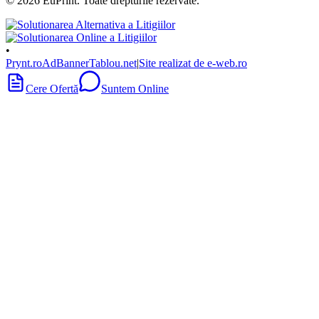
©
2026
EuPrint
. Toate drepturile rezervate.
•
Prynt.ro
AdBanner
Tablou.net
|
Site realizat de e-web.ro
Cere Ofertă
Suntem Online