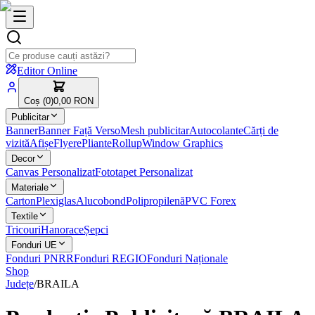
Editor Online
Coș (
0
)
0,00 RON
Publicitar
Banner
Banner Față Verso
Mesh publicitar
Autocolante
Cărți de
vizită
Afișe
Flyere
Pliante
Rollup
Window Graphics
Decor
Canvas Personalizat
Fototapet Personalizat
Materiale
Carton
Plexiglas
Alucobond
Polipropilenă
PVC Forex
Textile
Tricouri
Hanorace
Șepci
Fonduri UE
Fonduri PNRR
Fonduri REGIO
Fonduri Naționale
Shop
Județe
/
BRAILA