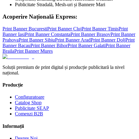
Publicitate Stradală, Mesh-uri și Bannere Mari
Acoperire Națională Express:
Print Banner
Bucuresti
Print Banner
Cluj
Print Banner
Timis
Print
Banner
Iasi
Print Banner
Constanta
Print Banner
Brasov
Print Banner
Prahova
Print Banner
Sibiu
Print Banner
Arad
Print Banner
Dolj
Print
Banner
Bacau
Print Banner
Bihor
Print Banner
Galati
Print Banner
Braila
Print Banner
Mures
Soluții premium de print digital și producție publicitară la nivel
național.
Producție
Configuratoare
Catalog Shop
Publicitate SEAP
Comenzi B2B
Informații
Despre Noi