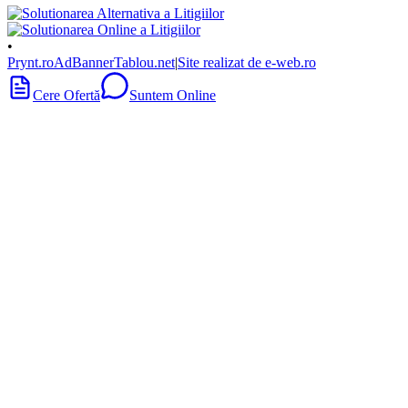
•
Prynt.ro
AdBanner
Tablou.net
|
Site realizat de e-web.ro
Cere Ofertă
Suntem Online