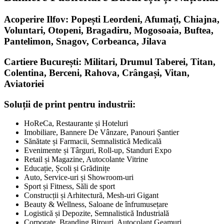
Acoperire Ilfov: Popești Leordeni, Afumați, Chiajna,
Voluntari, Otopeni, Bragadiru, Mogosoaia, Buftea,
Pantelimon, Snagov, Corbeanca, Jilava
Cartiere București: Militari, Drumul Taberei, Titan,
Colentina, Berceni, Rahova, Crângași, Vitan,
Aviatoriei
Soluții de print pentru industrii:
HoReCa, Restaurante și Hoteluri
Imobiliare, Bannere De Vânzare, Panouri Șantier
Sănătate și Farmacii, Semnalistică Medicală
Evenimente și Târguri, Roll-up, Standuri Expo
Retail și Magazine, Autocolante Vitrine
Educație, Școli și Grădinițe
Auto, Service-uri și Showroom-uri
Sport și Fitness, Săli de sport
Construcții și Arhitectură, Mesh-uri Gigant
Beauty & Wellness, Saloane de înfrumusețare
Logistică și Depozite, Semnalistică Industrială
Corporate, Branding Birouri, Autocolant Geamuri