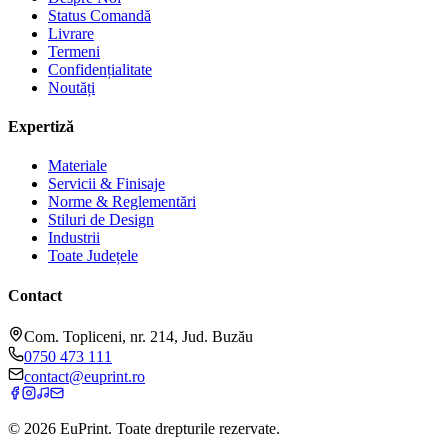
Status Comandă
Livrare
Termeni
Confidențialitate
Noutăți
Expertiză
Materiale
Servicii & Finisaje
Norme & Reglementări
Stiluri de Design
Industrii
Toate Județele
Contact
Com. Topliceni, nr. 214, Jud. Buzău
0750 473 111
contact@euprint.ro
©
2026
EuPrint
. Toate drepturile rezervate.