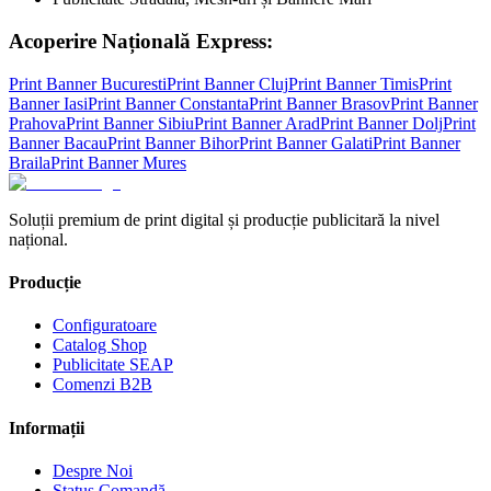
Acoperire Națională Express:
Print Banner
Bucuresti
Print Banner
Cluj
Print Banner
Timis
Print
Banner
Iasi
Print Banner
Constanta
Print Banner
Brasov
Print Banner
Prahova
Print Banner
Sibiu
Print Banner
Arad
Print Banner
Dolj
Print
Banner
Bacau
Print Banner
Bihor
Print Banner
Galati
Print Banner
Braila
Print Banner
Mures
Soluții premium de print digital și producție publicitară la nivel
național.
Producție
Configuratoare
Catalog Shop
Publicitate SEAP
Comenzi B2B
Informații
Despre Noi
Status Comandă