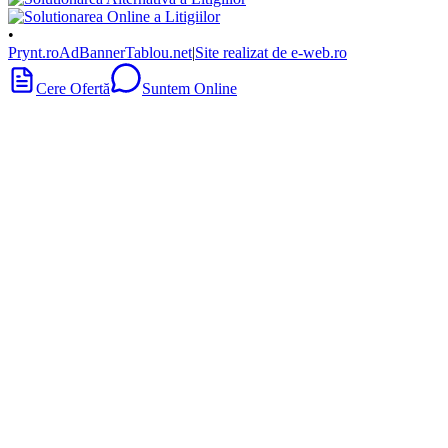
•
Prynt.ro
AdBanner
Tablou.net
|
Site realizat de e-web.ro
Cere Ofertă
Suntem Online