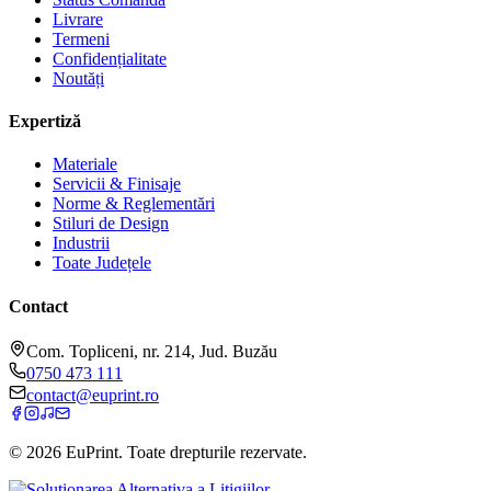
Livrare
Termeni
Confidențialitate
Noutăți
Expertiză
Materiale
Servicii & Finisaje
Norme & Reglementări
Stiluri de Design
Industrii
Toate Județele
Contact
Com. Topliceni, nr. 214, Jud. Buzău
0750 473 111
contact@euprint.ro
©
2026
EuPrint
. Toate drepturile rezervate.