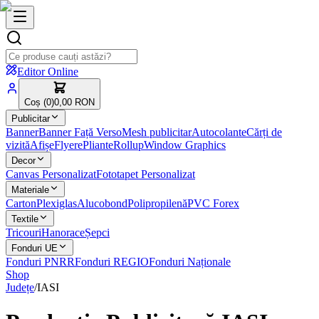
Editor Online
Coș (
0
)
0,00 RON
Publicitar
Banner
Banner Față Verso
Mesh publicitar
Autocolante
Cărți de
vizită
Afișe
Flyere
Pliante
Rollup
Window Graphics
Decor
Canvas Personalizat
Fototapet Personalizat
Materiale
Carton
Plexiglas
Alucobond
Polipropilenă
PVC Forex
Textile
Tricouri
Hanorace
Șepci
Fonduri UE
Fonduri PNRR
Fonduri REGIO
Fonduri Naționale
Shop
Județe
/
IASI