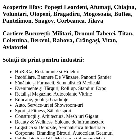
Acoperire Ilfov: Popești Leordeni, Afumați, Chiajna,
Voluntari, Otopeni, Bragadiru, Mogosoaia, Buftea,
Pantelimon, Snagov, Corbeanca, Jilava
Cartiere București: Militari, Drumul Taberei, Titan,
Colentina, Berceni, Rahova, Crângași, Vitan,
Aviatoriei
Soluții de print pentru industrii:
HoReCa, Restaurante și Hoteluri
Imobiliare, Bannere De Vânzare, Panouri Șantier
Sănătate și Farmacii, Semnalistică Medicală
Evenimente și Târguri, Roll-up, Standuri Expo
Retail și Magazine, Autocolante Vitrine
Educație, Școli și Grădinițe
Auto, Service-uri și Showroom-uri
Sport și Fitness, Săli de sport
Construcții și Arhitectură, Mesh-uri Gigant
Beauty & Wellness, Saloane de înfrumusețare
Logistică și Depozite, Semnalistică Industrială
Corporate, Branding Birouri, Autocolant Geamuri
Publicitate Stradală, Mesh-uri și Bannere Mari