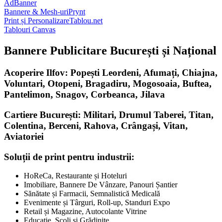
AdBanner
Bannere & Mesh-uri
Prynt
Print și Personalizare
Tablou.net
Tablouri Canvas
Bannere Publicitare București și Național
Acoperire Ilfov: Popești Leordeni, Afumați, Chiajna,
Voluntari, Otopeni, Bragadiru, Mogosoaia, Buftea,
Pantelimon, Snagov, Corbeanca, Jilava
Cartiere București: Militari, Drumul Taberei, Titan,
Colentina, Berceni, Rahova, Crângași, Vitan,
Aviatoriei
Soluții de print pentru industrii:
HoReCa, Restaurante și Hoteluri
Imobiliare, Bannere De Vânzare, Panouri Șantier
Sănătate și Farmacii, Semnalistică Medicală
Evenimente și Târguri, Roll-up, Standuri Expo
Retail și Magazine, Autocolante Vitrine
Educație, Școli și Grădinițe