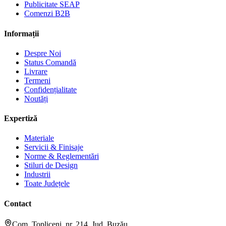
Publicitate SEAP
Comenzi B2B
Informații
Despre Noi
Status Comandă
Livrare
Termeni
Confidențialitate
Noutăți
Expertiză
Materiale
Servicii & Finisaje
Norme & Reglementări
Stiluri de Design
Industrii
Toate Județele
Contact
Com. Topliceni, nr. 214, Jud. Buzău