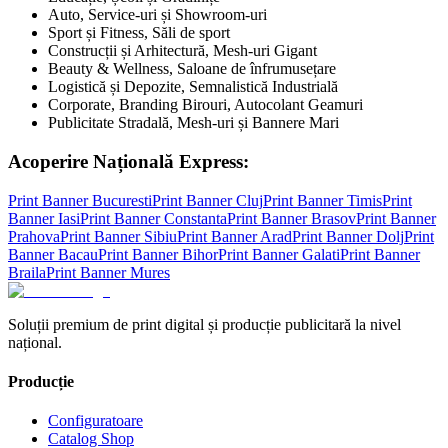
Auto, Service-uri și Showroom-uri
Sport și Fitness, Săli de sport
Construcții și Arhitectură, Mesh-uri Gigant
Beauty & Wellness, Saloane de înfrumusețare
Logistică și Depozite, Semnalistică Industrială
Corporate, Branding Birouri, Autocolant Geamuri
Publicitate Stradală, Mesh-uri și Bannere Mari
Acoperire Națională Express:
Print Banner
Bucuresti
Print Banner
Cluj
Print Banner
Timis
Print
Banner
Iasi
Print Banner
Constanta
Print Banner
Brasov
Print Banner
Prahova
Print Banner
Sibiu
Print Banner
Arad
Print Banner
Dolj
Print
Banner
Bacau
Print Banner
Bihor
Print Banner
Galati
Print Banner
Braila
Print Banner
Mures
Soluții premium de print digital și producție publicitară la nivel
național.
Producție
Configuratoare
Catalog Shop