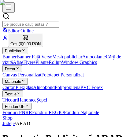
Editor Online
Coș (
0
)
0,00 RON
Publicitar
Banner
Banner Față Verso
Mesh publicitar
Autocolante
Cărți de
vizită
Afișe
Flyere
Pliante
Rollup
Window Graphics
Decor
Canvas Personalizat
Fototapet Personalizat
Materiale
Carton
Plexiglas
Alucobond
Polipropilenă
PVC Forex
Textile
Tricouri
Hanorace
Șepci
Fonduri UE
Fonduri PNRR
Fonduri REGIO
Fonduri Naționale
Shop
Județe
/
ARAD