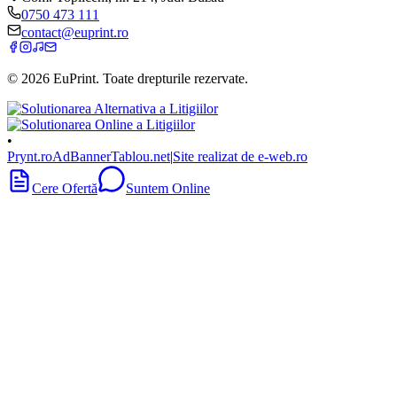
0750 473 111
contact@euprint.ro
©
2026
EuPrint
. Toate drepturile rezervate.
•
Prynt.ro
AdBanner
Tablou.net
|
Site realizat de e-web.ro
Cere Ofertă
Suntem Online