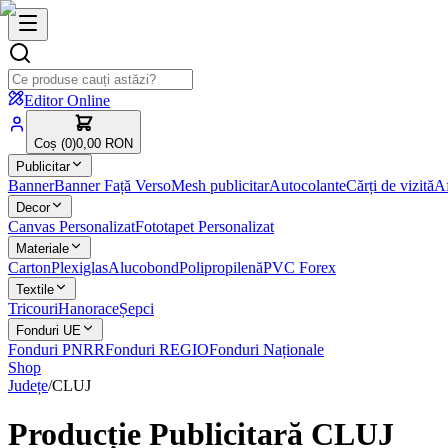
Editor Online
Coș (
0
)
0,00 RON
Publicitar
Banner
Banner Față Verso
Mesh publicitar
Autocolante
Cărți de vizită
Af
Decor
Canvas Personalizat
Fototapet Personalizat
Materiale
Carton
Plexiglas
Alucobond
Polipropilenă
PVC Forex
Textile
Tricouri
Hanorace
Șepci
Fonduri UE
Fonduri PNRR
Fonduri REGIO
Fonduri Naționale
Shop
Județe
/
CLUJ
Producție Publicitară
CLUJ