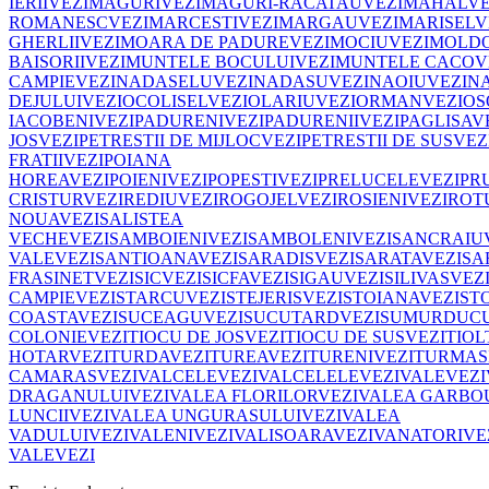
IERII
VEZI
MAGURI
VEZI
MAGURI-RACATAU
VEZI
MAHAL
VE
ROMANESC
VEZI
MARCESTI
VEZI
MARGAU
VEZI
MARISEL
V
GHERLII
VEZI
MOARA DE PADURE
VEZI
MOCIU
VEZI
MOLDO
BAISORII
VEZI
MUNTELE BOCULUI
VEZI
MUNTELE CACOV
CAMPIE
VEZI
NADASELU
VEZI
NADASU
VEZI
NAOIU
VEZI
N
DEJULUI
VEZI
OCOLISEL
VEZI
OLARIU
VEZI
ORMAN
VEZI
OS
IACOBENI
VEZI
PADURENI
VEZI
PADURENII
VEZI
PAGLISA
V
JOS
VEZI
PETRESTII DE MIJLOC
VEZI
PETRESTII DE SUS
VEZ
FRATII
VEZI
POIANA
HOREA
VEZI
POIENI
VEZI
POPESTI
VEZI
PRELUCELE
VEZI
PR
CRISTUR
VEZI
REDIU
VEZI
ROGOJEL
VEZI
ROSIENI
VEZI
ROT
NOUA
VEZI
SALISTEA
VECHE
VEZI
SAMBOIENI
VEZI
SAMBOLENI
VEZI
SANCRAIU
VALE
VEZI
SANTIOANA
VEZI
SARADIS
VEZI
SARATA
VEZI
SA
FRASINET
VEZI
SIC
VEZI
SICFA
VEZI
SIGAU
VEZI
SILIVAS
VEZ
CAMPIE
VEZI
STARCU
VEZI
STEJERIS
VEZI
STOIANA
VEZI
ST
COASTA
VEZI
SUCEAGU
VEZI
SUCUTARD
VEZI
SUMURDUC
COLONIE
VEZI
TIOCU DE JOS
VEZI
TIOCU DE SUS
VEZI
TIOL
HOTAR
VEZI
TURDA
VEZI
TUREA
VEZI
TURENI
VEZI
TURMAS
CAMARAS
VEZI
VALCELE
VEZI
VALCELELE
VEZI
VALE
VEZI
DRAGANULUI
VEZI
VALEA FLORILOR
VEZI
VALEA GARBO
LUNCII
VEZI
VALEA UNGURASULUI
VEZI
VALEA
VADULUI
VEZI
VALENI
VEZI
VALISOARA
VEZI
VANATORI
VE
VALE
VEZI