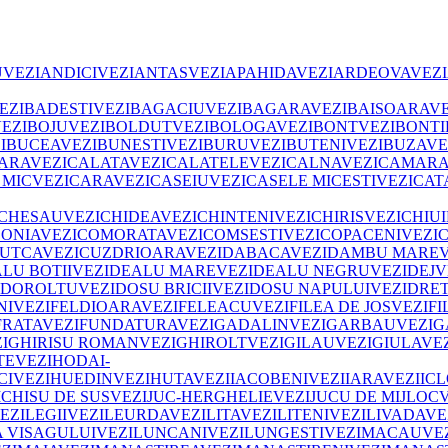
U
VEZI
ANDICI
VEZI
ANTAS
VEZI
APAHIDA
VEZI
ARDEOVA
VEZI
EZI
BADESTI
VEZI
BAGACIU
VEZI
BAGARA
VEZI
BAISOARA
VE
EZI
BOJU
VEZI
BOLDUT
VEZI
BOLOGA
VEZI
BONT
VEZI
BONTI
I
BUCEA
VEZI
BUNESTI
VEZI
BURU
VEZI
BUTENI
VEZI
BUZA
VE
ARA
VEZI
CALATA
VEZI
CALATELE
VEZI
CALNA
VEZI
CAMARA
 MIC
VEZI
CARA
VEZI
CASEIU
VEZI
CASELE MICESTI
VEZI
CAT
CHESAU
VEZI
CHIDEA
VEZI
CHINTENI
VEZI
CHIRIS
VEZI
CHIUI
ONIA
VEZI
COMORATA
VEZI
COMSESTI
VEZI
COPACENI
VEZI
UTCA
VEZI
CUZDRIOARA
VEZI
DABACA
VEZI
DAMBU MARE
LU BOTII
VEZI
DEALU MARE
VEZI
DEALU NEGRU
VEZI
DEJ
V
DOROLTU
VEZI
DOSU BRICII
VEZI
DOSU NAPULUI
VEZI
DRE
NI
VEZI
FELDIOARA
VEZI
FELEACU
VEZI
FILEA DE JOS
VEZI
FI
FRATA
VEZI
FUNDATURA
VEZI
GADALIN
VEZI
GARBAU
VEZI
G
I
GHIRISU ROMAN
VEZI
GHIROLT
VEZI
GILAU
VEZI
GIULA
VE
TE
VEZI
HODAI-
CI
VEZI
HUEDIN
VEZI
HUTA
VEZI
IACOBENI
VEZI
IARA
VEZI
IC
ICHISU DE SUS
VEZI
JUC-HERGHELIE
VEZI
JUCU DE MIJLOC
EZI
LEGII
VEZI
LEURDA
VEZI
LITA
VEZI
LITENI
VEZI
LIVADA
VE
 VISAGULUI
VEZI
LUNCANI
VEZI
LUNGESTI
VEZI
MACAU
VE