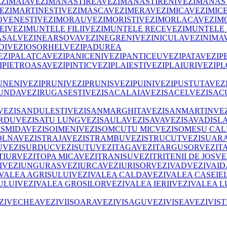
ZI
MAIA
VEZI
MANASTIREA
VEZI
MANASTIRENI
VEZI
MANAS
EZI
MARTINESTI
VEZI
MASCA
VEZI
MERA
VEZI
MICA
VEZI
MICE
VENESTI
VEZI
MORAU
VEZI
MORISTI
VEZI
MORLACA
VEZI
MO
EI
VEZI
MUNTELE FILII
VEZI
MUNTELE RECE
VEZI
MUNTELE 
ASAL
VEZI
NEARSOVA
VEZI
NEGRENI
VEZI
NICULA
VEZI
NIMA
OI
VEZI
OSORHEL
VEZI
PADUREA
EZI
PALATCA
VEZI
PANICENI
VEZI
PANTICEU
VEZI
PATA
VEZI
P
I
PIETROASA
VEZI
PINTIC
VEZI
PLAIESTI
VEZI
PLAIURI
VEZI
PL
UNENI
VEZI
PRUNI
VEZI
PRUNIS
VEZI
PUINI
VEZI
PUSTUTA
VEZ
UNDA
VEZI
RUGASESTI
VEZI
SACALAIA
VEZI
SACEL
VEZI
SAC
VEZI
SANDULESTI
VEZI
SANMARGHITA
VEZI
SANMARTIN
VE
RDU
VEZI
SATU LUNG
VEZI
SAULA
VEZI
SAVA
VEZI
SAVADISL
I
SMIDA
VEZI
SOIMENI
VEZI
SOMCUTU MIC
VEZI
SOMESU CAL
OLNA
VEZI
STRAJA
VEZI
STRAMBU
VEZI
STRUCUT
VEZI
SUAR
U
VEZI
SURDUC
VEZI
SUTU
VEZI
TAGA
VEZI
TARGUSOR
VEZI
T
TIUR
VEZI
TOPA MICA
VEZI
TRANISU
VEZI
TRITENII DE JOS
VE
I
VEZI
UNGURAS
VEZI
URCA
VEZI
URISOR
VEZI
VAD
VEZI
VAID
VALEA AGRISULUI
VEZI
VALEA CALDA
VEZI
VALEA CASEIE
ULUI
VEZI
VALEA GROSILOR
VEZI
VALEA IERII
VEZI
VALEA LU
ZI
VECHEA
VEZI
VIISOARA
VEZI
VISAGU
VEZI
VISEA
VEZI
VIST