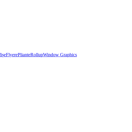
ișe
Flyere
Pliante
Rollup
Window Graphics