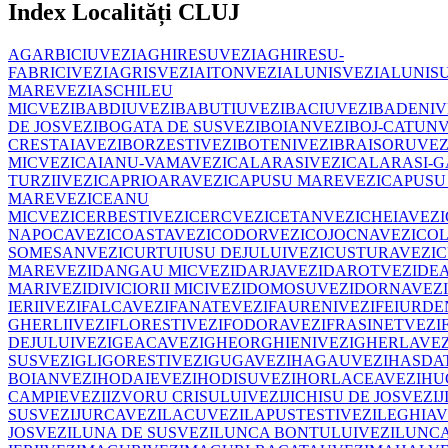
Index Localități
CLUJ
AGARBICIU
VEZI
AGHIRESU
VEZI
AGHIRESU-
FABRICI
VEZI
AGRIS
VEZI
AITON
VEZI
ALUNIS
VEZI
ALUNIS
MARE
VEZI
ASCHILEU
MIC
VEZI
BABDIU
VEZI
BABUTIU
VEZI
BACIU
VEZI
BADENI
V
DE JOS
VEZI
BOGATA DE SUS
VEZI
BOIAN
VEZI
BOJ-CATUN
V
CRESTAIA
VEZI
BORZESTI
VEZI
BOTENI
VEZI
BRAISORU
VEZ
MIC
VEZI
CAIANU-VAMA
VEZI
CALARASI
VEZI
CALARASI-G
TURZII
VEZI
CAPRIOARA
VEZI
CAPUSU MARE
VEZI
CAPUSU
MARE
VEZI
CEANU
MIC
VEZI
CERBESTI
VEZI
CERC
VEZI
CETAN
VEZI
CHEIA
VEZI
NAPOCA
VEZI
COASTA
VEZI
CODOR
VEZI
COJOCNA
VEZI
COL
SOMESAN
VEZI
CURTUIUSU DEJULUI
VEZI
CUSTURA
VEZI
C
MARE
VEZI
DANGAU MIC
VEZI
DARJA
VEZI
DAROT
VEZI
DEA
MARI
VEZI
DIVICIORII MICI
VEZI
DOMOSU
VEZI
DORNA
VEZI
IERII
VEZI
FALCA
VEZI
FANATE
VEZI
FAURENI
VEZI
FEIURDE
GHERLII
VEZI
FLORESTI
VEZI
FODORA
VEZI
FRASINET
VEZI
DEJULUI
VEZI
GEACA
VEZI
GHEORGHIENI
VEZI
GHERLA
VEZ
SUS
VEZI
GLIGORESTI
VEZI
GUGA
VEZI
HAGAU
VEZI
HASDA
BOIAN
VEZI
HODAIE
VEZI
HODISU
VEZI
HORLACEA
VEZI
HU
CAMPIE
VEZI
IZVORU CRISULUI
VEZI
JICHISU DE JOS
VEZI
J
SUS
VEZI
JURCA
VEZI
LACU
VEZI
LAPUSTESTI
VEZI
LEGHIA
V
JOS
VEZI
LUNA DE SUS
VEZI
LUNCA BONTULUI
VEZI
LUNCA