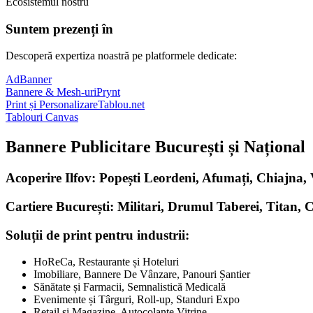
Ecosistemul nostru
Suntem prezenți în
Descoperă expertiza noastră pe platformele dedicate:
AdBanner
Bannere & Mesh-uri
Prynt
Print și Personalizare
Tablou.net
Tablouri Canvas
Bannere Publicitare București și Național
Acoperire Ilfov: Popești Leordeni, Afumați, Chiajna
Cartiere București: Militari, Drumul Taberei, Titan, 
Soluții de print pentru industrii:
HoReCa, Restaurante și Hoteluri
Imobiliare, Bannere De Vânzare, Panouri Șantier
Sănătate și Farmacii, Semnalistică Medicală
Evenimente și Târguri, Roll-up, Standuri Expo
Retail și Magazine, Autocolante Vitrine