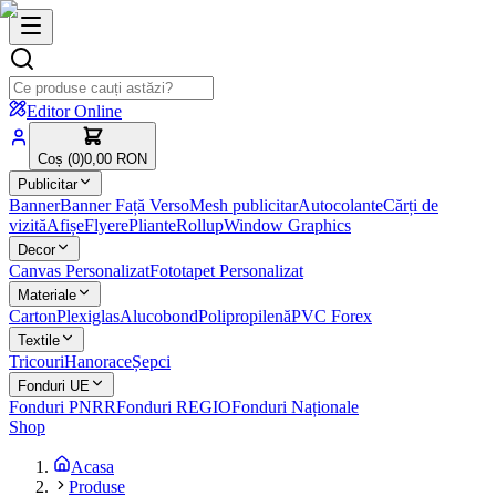
Editor Online
Coș (
0
)
0,00 RON
Publicitar
Banner
Banner Față Verso
Mesh publicitar
Autocolante
Cărți de
vizită
Afișe
Flyere
Pliante
Rollup
Window Graphics
Decor
Canvas Personalizat
Fototapet Personalizat
Materiale
Carton
Plexiglas
Alucobond
Polipropilenă
PVC Forex
Textile
Tricouri
Hanorace
Șepci
Fonduri UE
Fonduri PNRR
Fonduri REGIO
Fonduri Naționale
Shop
Acasa
Produse