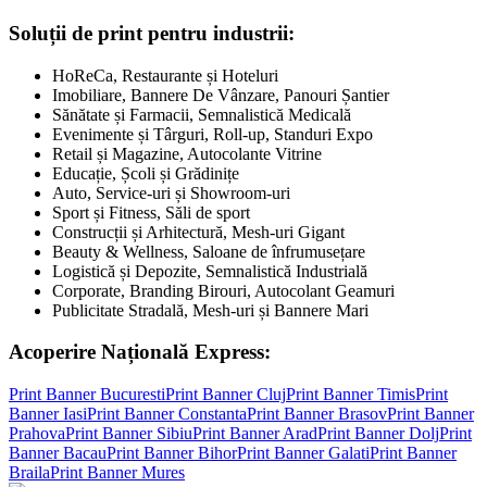
Soluții de print pentru industrii:
HoReCa, Restaurante și Hoteluri
Imobiliare, Bannere De Vânzare, Panouri Șantier
Sănătate și Farmacii, Semnalistică Medicală
Evenimente și Târguri, Roll-up, Standuri Expo
Retail și Magazine, Autocolante Vitrine
Educație, Școli și Grădinițe
Auto, Service-uri și Showroom-uri
Sport și Fitness, Săli de sport
Construcții și Arhitectură, Mesh-uri Gigant
Beauty & Wellness, Saloane de înfrumusețare
Logistică și Depozite, Semnalistică Industrială
Corporate, Branding Birouri, Autocolant Geamuri
Publicitate Stradală, Mesh-uri și Bannere Mari
Acoperire Națională Express:
Print Banner
Bucuresti
Print Banner
Cluj
Print Banner
Timis
Print
Banner
Iasi
Print Banner
Constanta
Print Banner
Brasov
Print Banner
Prahova
Print Banner
Sibiu
Print Banner
Arad
Print Banner
Dolj
Print
Banner
Bacau
Print Banner
Bihor
Print Banner
Galati
Print Banner
Braila
Print Banner
Mures