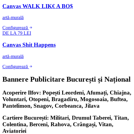
Canvas WALK LIK€ A BO$
artă-murală
Configurează
DE LA 79 LEI
Canvas Shit Happens
artă-murală
Configurează
Bannere Publicitare București și Național
Acoperire Ilfov: Popești Leordeni, Afumați, Chiajna,
Voluntari, Otopeni, Bragadiru, Mogosoaia, Buftea,
Pantelimon, Snagov, Corbeanca, Jilava
Cartiere București: Militari, Drumul Taberei, Titan,
Colentina, Berceni, Rahova, Crângași, Vitan,
Aviatoriei