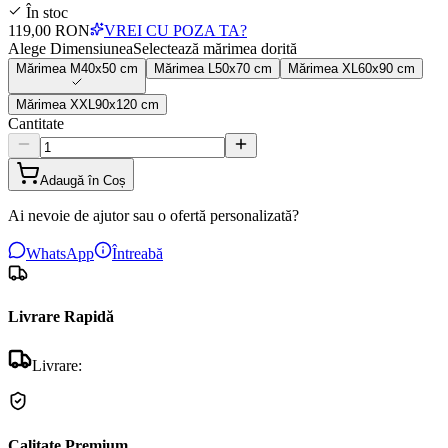
În stoc
119,00 RON
VREI CU POZA TA?
Alege Dimensiunea
Selectează mărimea dorită
Mărimea
M
40x50 cm
Mărimea
L
50x70 cm
Mărimea
XL
60x90 cm
Mărimea
XXL
90x120 cm
Cantitate
Adaugă în Coș
Ai nevoie de ajutor sau o ofertă personalizată?
WhatsApp
Întreabă
Livrare Rapidă
Livrare:
Calitate Premium